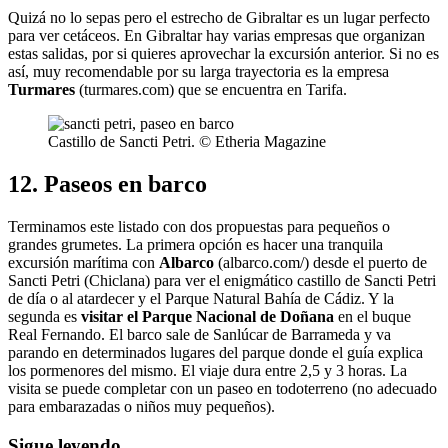
Quizá no lo sepas pero el estrecho de Gibraltar es un lugar perfecto
para ver cetáceos. En Gibraltar hay varias empresas que organizan
estas salidas, por si quieres aprovechar la excursión anterior. Si no es
así, muy recomendable por su larga trayectoria es la empresa
Turmares
(turmares.com) que se encuentra en Tarifa.
Castillo de Sancti Petri. © Etheria Magazine
12. Paseos en barco
Terminamos este listado con dos propuestas para pequeños o
grandes grumetes. La primera opción es hacer una tranquila
excursión marítima con
Albarco
(albarco.com/) desde el puerto de
Sancti Petri (Chiclana) para ver el enigmático castillo de Sancti Petri
de día o al atardecer y el Parque Natural Bahía de Cádiz. Y la
segunda es
visitar el Parque Nacional de Doñana
en el buque
Real Fernando. El barco sale de Sanlúcar de Barrameda y va
parando en determinados lugares del parque donde el guía explica
los pormenores del mismo. El viaje dura entre 2,5 y 3 horas. La
visita se puede completar con un paseo en todoterreno (no adecuado
para embarazadas o niños muy pequeños).
Sigue leyendo…