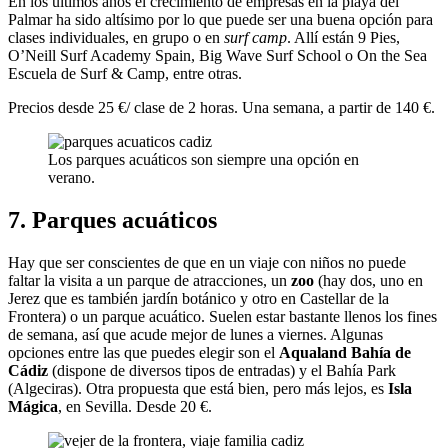
En los últimos años el crecimiento de empresas en la playa del
Palmar ha sido altísimo por lo que puede ser una buena opción para
clases individuales, en grupo o en
surf camp
. Allí están 9 Pies,
O’Neill Surf Academy Spain, Big Wave Surf School o On the Sea
Escuela de Surf & Camp, entre otras.
Precios desde 25 €/ clase de 2 horas. Una semana, a partir de 140 €.
Los parques acuáticos son siempre una opción en
verano.
7. Parques acuáticos
Hay que ser conscientes de que en un viaje con niños no puede
faltar la visita a un parque de atracciones, un
zoo
(hay dos, uno en
Jerez que es también jardín botánico y otro en Castellar de la
Frontera) o un parque acuático. Suelen estar bastante llenos los fines
de semana, así que acude mejor de lunes a viernes. Algunas
opciones entre las que puedes elegir son el
Aqualand Bahía de
Cádiz
(dispone de diversos tipos de entradas) y el Bahía Park
(Algeciras). Otra propuesta que está bien, pero más lejos, es
Isla
Mágica
, en Sevilla. Desde 20 €.