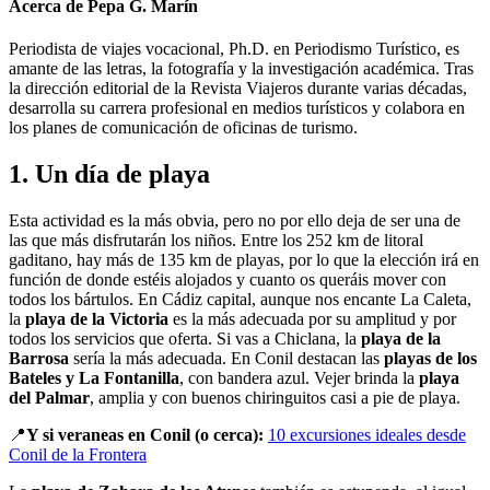
Acerca de Pepa G. Marín
Periodista de viajes vocacional, Ph.D. en Periodismo Turístico, es
amante de las letras, la fotografía y la investigación académica. Tras
la dirección editorial de la Revista Viajeros durante varias décadas,
desarrolla su carrera profesional en medios turísticos y colabora en
los planes de comunicación de oficinas de turismo.
1. Un día de playa
Esta actividad es la más obvia, pero no por ello deja de ser una de
las que más disfrutarán los niños. Entre los 252 km de litoral
gaditano, hay más de 135 km de playas, por lo que la elección irá en
función de donde estéis alojados y cuanto os queráis mover con
todos los bártulos. En Cádiz capital, aunque nos encante La Caleta,
la
playa de la Victoria
es la más adecuada por su amplitud y por
todos los servicios que oferta. Si vas a Chiclana, la
playa de la
Barrosa
sería la más adecuada. En Conil destacan las
playas de los
Bateles y La Fontanilla
, con bandera azul. Vejer brinda la
playa
del Palmar
, amplia y con buenos chiringuitos casi a pie de playa.
📍
Y si veraneas en Conil (o cerca):
10 excursiones ideales desde
Conil de la Frontera