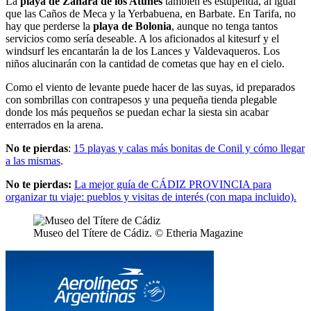
La
playa de Zahara de los Atunes
también es estupenda, al igual
que las Caños de Meca y la Yerbabuena, en Barbate. En Tarifa, no
hay que perderse la
playa de Bolonia
, aunque no tenga tantos
servicios como sería deseable. A los aficionados al kitesurf y el
windsurf les encantarán la de los Lances y Valdevaqueros. Los
niños alucinarán con la cantidad de cometas que hay en el cielo.
Como el viento de levante puede hacer de las suyas, id preparados
con sombrillas con contrapesos y una pequeña tienda plegable
donde los más pequeños se puedan echar la siesta sin acabar
enterrados en la arena.
No te pierdas
:
15 playas y calas más bonitas de Conil y cómo llegar
a las mismas
.
No te pierdas:
La mejor guía de CÁDIZ PROVINCIA para
organizar tu viaje: pueblos y visitas de interés (con mapa incluido).
Museo del Títere de Cádiz. © Etheria Magazine