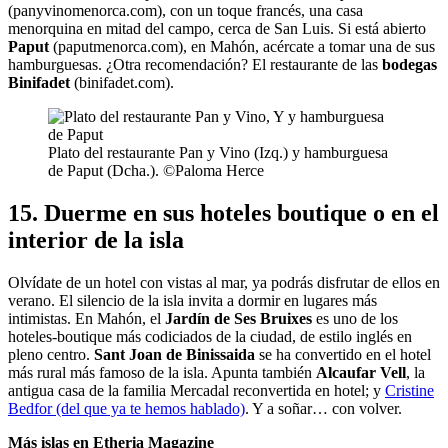
(panyvinomenorca.com), con un toque francés, una casa
menorquina en mitad del campo, cerca de San Luis. Si está abierto
Paput
(paputmenorca.com), en Mahón, acércate a tomar una de sus
hamburguesas. ¿Otra recomendación? El restaurante de las
bodegas
Binifadet
(binifadet.com).
Plato del restaurante Pan y Vino (Izq.) y hamburguesa
de Paput (Dcha.). ©Paloma Herce
15. Duerme en sus hoteles boutique o en el
interior de la isla
Olvídate de un hotel con vistas al mar, ya podrás disfrutar de ellos en
verano. El silencio de la isla invita a dormir en lugares más
intimistas. En Mahón, el
Jardín de Ses Bruixes
es uno de los
hoteles-boutique más codiciados de la ciudad, de estilo inglés en
pleno centro.
Sant Joan de Binissaida
se ha convertido en el hotel
más rural más famoso de la isla. Apunta también
Alcaufar Vell
, la
antigua casa de la familia Mercadal reconvertida en hotel; y
Cristine
Bedfor (del que ya te hemos hablado)
. Y a soñar… con volver.
Más islas en Etheria Magazine