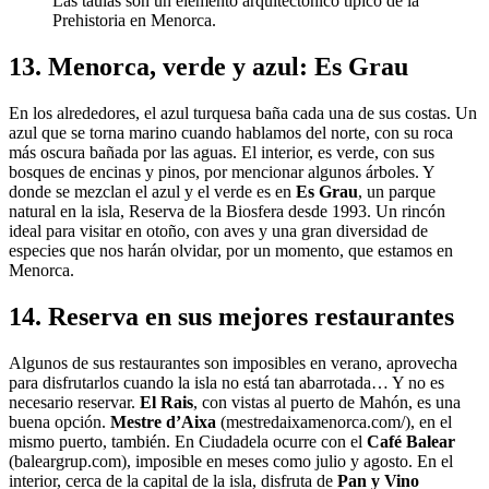
Las taulas son un elemento arquitectónico típico de la
Prehistoria en Menorca.
13. Menorca, verde y azul: Es Grau
En los alrededores, el azul turquesa baña cada una de sus costas. Un
azul que se torna marino cuando hablamos del norte, con su roca
más oscura bañada por las aguas. El interior, es verde, con sus
bosques de encinas y pinos, por mencionar algunos árboles. Y
donde se mezclan el azul y el verde es en
Es Grau
, un parque
natural en la isla, Reserva de la Biosfera desde 1993. Un rincón
ideal para visitar en otoño, con aves y una gran diversidad de
especies que nos harán olvidar, por un momento, que estamos en
Menorca.
14. Reserva en sus mejores restaurantes
Algunos de sus restaurantes son imposibles en verano, aprovecha
para disfrutarlos cuando la isla no está tan abarrotada… Y no es
necesario reservar.
El Rais
, con vistas al puerto de Mahón, es una
buena opción.
Mestre d’Aixa
(mestredaixamenorca.com/), en el
mismo puerto, también. En Ciudadela ocurre con el
Café Balear
(baleargrup.com), imposible en meses como julio y agosto. En el
interior, cerca de la capital de la isla, disfruta de
Pan y Vino