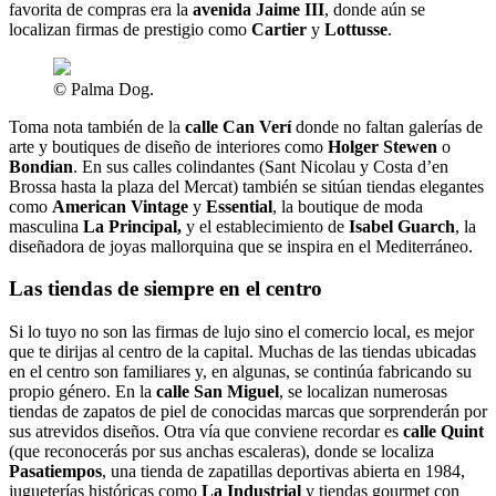
favorita de compras era la
avenida Jaime III
, donde aún se
localizan firmas de prestigio como
Cartier
y
Lottusse
.
© Palma Dog.
Toma nota también de la
calle Can Verí
donde no faltan galerías de
arte y boutiques de diseño de interiores como
Holger Stewen
o
Bondian
. En sus calles colindantes (Sant Nicolau y Costa d’en
Brossa hasta la plaza del Mercat) también se sitúan tiendas elegantes
como
American Vintage
y
Essential
, la boutique de moda
masculina
La Principal,
y el establecimiento de
Isabel Guarch
, la
diseñadora de joyas mallorquina que se inspira en el Mediterráneo.
Las tiendas de siempre en el centro
Si lo tuyo no son las firmas de lujo sino el comercio local, es mejor
que te dirijas al centro de la capital. Muchas de las tiendas ubicadas
en el centro son familiares y, en algunas, se continúa fabricando su
propio género. En la
calle San Miguel
, se localizan numerosas
tiendas de zapatos de piel de conocidas marcas que sorprenderán por
sus atrevidos diseños. Otra vía que conviene recordar es
calle Quint
(que reconocerás por sus anchas escaleras), donde se localiza
Pasatiempos
, una tienda de zapatillas deportivas abierta en 1984,
jugueterías históricas como
La Industrial
y tiendas gourmet con