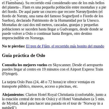
el Flamsbana). Su recorrido está considerado uno de los más bellos
del planeta–. Flam es una pequeña población entre montañas y a pie
del fiordo. De aquí parte un crucero que recorre Nærøyfjorden (el
fiordo de Nærøy, una rama del famoso Sognefjord o Fiordo de los
Sueños), declarado Patrimonio de la Humanidad por la Unesco.
Montañas de casi dos mil metros, cascadas, granjas y pequeñas
poblaciones se suceden hasta llegar a Gudvangen, desde donde se
puede volver a Oslo o continuar hasta Bergen, otro destino
imprescindible en Noruega.
No te pierdas:
El tren de Flåm, el recorrido más bonito del mundo
Guía práctica de Oslo
Consulta los mejores vuelos
en Skyscanner. Desde el aeropuerto
puedes llegar al centro en 19 minutos con el Airport Express Train
(Flytoget).
La tarjeta Oslo Pass (24, 48 o 72 horas) te ofrece ventajas en
transporte público, museos, acceso a piscinas, etc.
Alojamientos
: Clarion Hotel Royal Christiania (confortable, junto a
la estación central de tren de Oslo) y el Hotel Vatnahalsen (a 5 min.
de Myrdal, ideal para hacer una parada en el tour de ‘Norway in a
nutshell’)