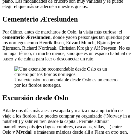
plano. Las modalidades de crucero son muy variadas y se puede
elegir el que más se adecué a nuestros gustos.
Cementerio Æreslunden
Por último, antes de marcharos de Oslo, la visita más curiosa: el
cementerio Æreslunden
, donde yacen personajes tan queridos por
los noruegos como Henrik Ibsen, Edvard Munch, Bjørnstjerne
Bjørnson, Richard Nordraak, Christian Krogh y Alf Prøysen. No es
un lugar tétrico, ni mucho menos, sino que es un espacio habitual de
paseo y de calma para leer o desconectar un rato.
Una extensión recomendable desde Oslo es un crucero
por los fiordos noruegos.
Excursión desde Oslo
Añade dos días más a esta escapada y realiza una ampliación de
viaje a los fiordos. Lo puedes comprar ya organizado (‘Norway in a
nutshell’) y salir en tren desde la capital. Permite admirar
maravillosos paisajes (lagos, cumbres, cascadas, villas,…) entre
Oslo y
Myrdal
, e imágenes mágicas desde allí a Flam en otro tren,