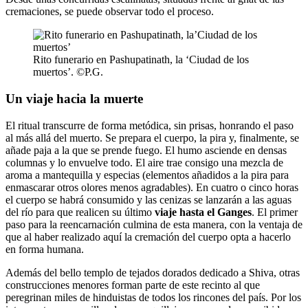
cremaciones, se puede observar todo el proceso.
Rito funerario en Pashupatinath, la ‘Ciudad de los
muertos’. ©P.G.
Un viaje hacia la muerte
El ritual transcurre de forma metódica, sin prisas, honrando el paso
al más allá del muerto. Se prepara el cuerpo, la pira y, finalmente, se
añade paja a la que se prende fuego. El humo asciende en densas
columnas y lo envuelve todo. El aire trae consigo una mezcla de
aroma a mantequilla y especias (elementos añadidos a la pira para
enmascarar otros olores menos agradables). En cuatro o cinco horas
el cuerpo se habrá consumido y las cenizas se lanzarán a las aguas
del río para que realicen su último
viaje hasta el Ganges
. El primer
paso para la reencarnación culmina de esta manera, con la ventaja de
que al haber realizado aquí la cremación del cuerpo opta a hacerlo
en forma humana.
Además del bello templo de tejados dorados dedicado a Shiva, otras
construcciones menores forman parte de este recinto al que
peregrinan miles de hinduistas de todos los rincones del país. Por los