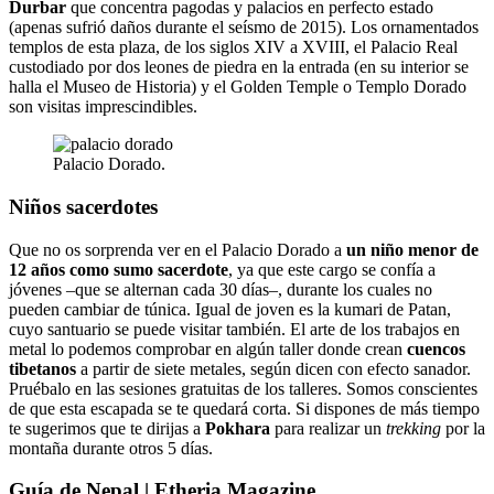
Durbar
que concentra pagodas y palacios en perfecto estado
(apenas sufrió daños durante el seísmo de 2015). Los ornamentados
templos de esta plaza, de los siglos XIV a XVIII, el Palacio Real
custodiado por dos leones de piedra en la entrada (en su interior se
halla el Museo de Historia) y el Golden Temple o Templo Dorado
son visitas imprescindibles.
Palacio Dorado.
Niños sacerdotes
Que no os sorprenda ver en el Palacio Dorado a
un niño menor de
12 años como sumo sacerdote
, ya que este cargo se confía a
jóvenes –que se alternan cada 30 días–, durante los cuales no
pueden cambiar de túnica. Igual de joven es la kumari de Patan,
cuyo santuario se puede visitar también. El arte de los trabajos en
metal lo podemos comprobar en algún taller donde crean
cuencos
tibetanos
a partir de siete metales, según dicen con efecto sanador.
Pruébalo en las sesiones gratuitas de los talleres. Somos conscientes
de que esta escapada se te quedará corta. Si dispones de más tiempo
te sugerimos que te dirijas a
Pokhara
para realizar un
trekking
por la
montaña durante otros 5 días.
Guía de Nepal | Etheria Magazine