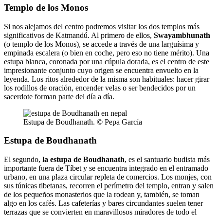
Templo de los Monos
Si nos alejamos del centro podremos visitar los dos templos más
significativos de Katmandú. Al primero de ellos,
Swayambhunath
(o templo de los Monos), se accede a través de una larguísima y
empinada escalera (o bien en coche, pero eso no tiene mérito). Una
estupa blanca, coronada por una cúpula dorada, es el centro de este
impresionante conjunto cuyo origen se encuentra envuelto en la
leyenda. Los ritos alrededor de la misma son habituales: hacer girar
los rodillos de oración, encender velas o ser bendecidos por un
sacerdote forman parte del día a día.
Estupa de Boudhanath. © Pepa García
Estupa de Boudhanath
El segundo,
la estupa de Boudhanath
, es el santuario budista más
importante fuera de Tíbet y se encuentra integrado en el entramado
urbano, en una plaza circular repleta de comercios. Los monjes, con
sus túnicas tibetanas, recorren el perímetro del templo, entran y salen
de los pequeños monasterios que la rodean y, también, se toman
algo en los cafés. Las cafeterías y bares circundantes suelen tener
terrazas que se convierten en maravillosos miradores de todo el