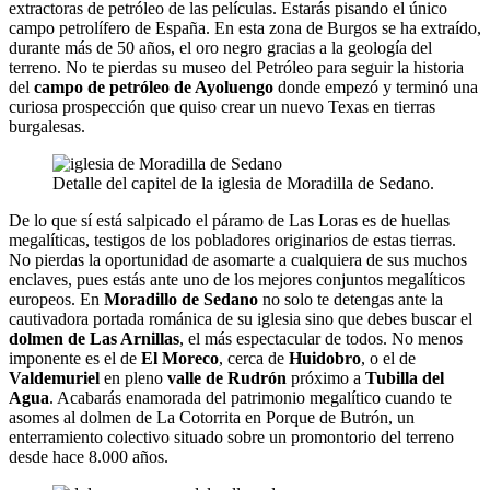
extractoras de petróleo de las películas. Estarás pisando el único
campo petrolífero de España. En esta zona de Burgos se ha extraído,
durante más de 50 años, el oro negro gracias a la geología del
terreno. No te pierdas su museo del Petróleo para seguir la historia
del
campo de petróleo de Ayoluengo
donde empezó y terminó una
curiosa prospección que quiso crear un nuevo Texas en tierras
burgalesas.
Detalle del capitel de la iglesia de Moradilla de Sedano.
De lo que sí está salpicado el páramo de Las Loras es de huellas
megalíticas, testigos de los pobladores originarios de estas tierras.
No pierdas la oportunidad de asomarte a cualquiera de sus muchos
enclaves, pues estás ante uno de los mejores conjuntos megalíticos
europeos. En
Moradillo de Sedano
no solo te detengas ante la
cautivadora portada románica de su iglesia sino que debes buscar el
dolmen de Las Arnillas
, el más espectacular de todos. No menos
imponente es el de
El Moreco
, cerca de
Huidobro
, o el de
Valdemuriel
en pleno
valle de Rudrón
próximo a
Tubilla del
Agua
. Acabarás enamorada del patrimonio megalítico cuando te
asomes al dolmen de La Cotorrita en Porque de Butrón, un
enterramiento colectivo situado sobre un promontorio del terreno
desde hace 8.000 años.