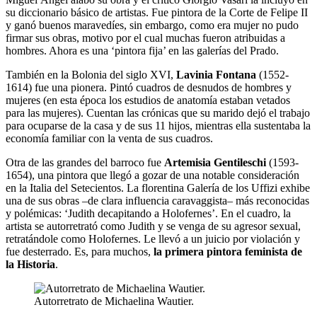
su diccionario básico de artistas. Fue pintora de la Corte de Felipe II
y ganó buenos maravedíes, sin embargo, como era mujer no pudo
firmar sus obras, motivo por el cual muchas fueron atribuidas a
hombres. Ahora es una ‘pintora fija’ en las galerías del Prado.
También en la Bolonia del siglo XVI,
Lavinia Fontana
(1552-
1614) fue una pionera. Pintó cuadros de desnudos de hombres y
mujeres (en esta época los estudios de anatomía estaban vetados
para las mujeres). Cuentan las crónicas que su marido dejó el trabajo
para ocuparse de la casa y de sus 11 hijos, mientras ella sustentaba la
economía familiar con la venta de sus cuadros.
Otra de las grandes del barroco fue
Artemisia Gentileschi
(1593-
1654), una pintora que llegó a gozar de una notable consideración
en la Italia del Setecientos. La florentina Galería de los Uffizi exhibe
una de sus obras –de clara influencia caravaggista– más reconocidas
y polémicas: ‘Judith decapitando a Holofernes’. En el cuadro, la
artista se autorretrató como Judith y se venga de su agresor sexual,
retratándole como Holofernes. Le llevó a un juicio por violación y
fue desterrado. Es, para muchos,
la primera pintora feminista de
la Historia
.
Autorretrato de Michaelina Wautier.