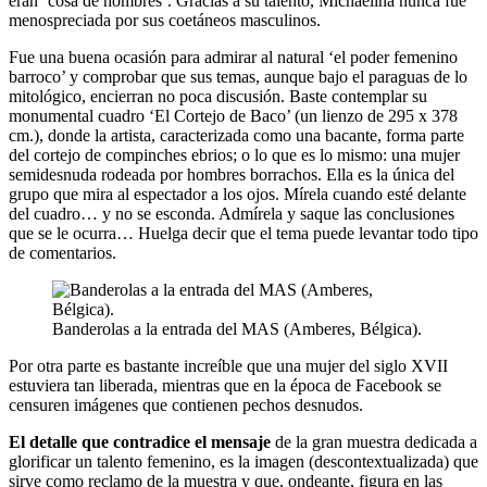
eran ‘cosa de hombres’. Gracias a su talento, Michaelina nunca fue
menospreciada por sus coetáneos masculinos.
Fue una buena ocasión para admirar al natural ‘el poder femenino
barroco’ y comprobar que sus temas, aunque bajo el paraguas de lo
mitológico, encierran no poca discusión. Baste contemplar su
monumental cuadro ‘El Cortejo de Baco’ (un lienzo de 295 x 378
cm.), donde la artista, caracterizada como una bacante, forma parte
del cortejo de compinches ebrios; o lo que es lo mismo: una mujer
semidesnuda rodeada por hombres borrachos. Ella es la única del
grupo que mira al espectador a los ojos. Mírela cuando esté delante
del cuadro… y no se esconda. Admírela y saque las conclusiones
que se le ocurra… Huelga decir que el tema puede levantar todo tipo
de comentarios.
Banderolas a la entrada del MAS (Amberes, Bélgica).
Por otra parte es bastante increíble que una mujer del siglo XVII
estuviera tan liberada, mientras que en la época de Facebook se
censuren imágenes que contienen pechos desnudos.
El detalle que contradice el mensaje
de la gran muestra dedicada a
glorificar un talento femenino, es la imagen (descontextualizada) que
sirve como reclamo de la muestra y que, ondeante, figura en las