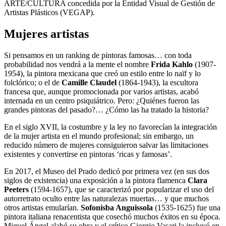
ARTE/CULTURA concedida por la Entidad Visual de Gestión de
Artistas Plásticos (VEGAP).
Mujeres artistas
Si pensamos en un ranking de pintoras famosas… con toda
probabilidad nos vendrá a la mente el nombre
Frida Kahlo
(1907-
1954), la pintora mexicana que creó un estilo entre lo naïf y lo
folclórico; o el de
Camille Claudel
(1864-1943), la escultora
francesa que, aunque promocionada por varios artistas, acabó
internada en un centro psiquiátrico. Pero: ¿Quiénes fueron las
grandes pintoras del pasado?… ¿Cómo las ha tratado la historia?
En el siglo XVII, la costumbre y la ley no favorecían la integración
de la mujer artista en el mundo profesional; sin embargo, un
reducido número de mujeres consiguieron salvar las limitaciones
existentes y convertirse en pintoras ‘ricas y famosas’.
En 2017, el Museo del Prado dedicó por primera vez (en sus dos
siglos de existencia) una exposición a la pintora flamenca
Clara
Peeters
(1594-1657), que se caracterizó por popularizar el uso del
autorretrato oculto entre las naturalezas muertas… y que muchos
otros artistas emularían.
Sofonisba Anguissola
(1535-1625) fue una
pintora italiana renacentista que cosechó muchos éxitos en su época.
Miguel Ángel alabó su obra y el crítico Giorgio Vasari la incluyó en