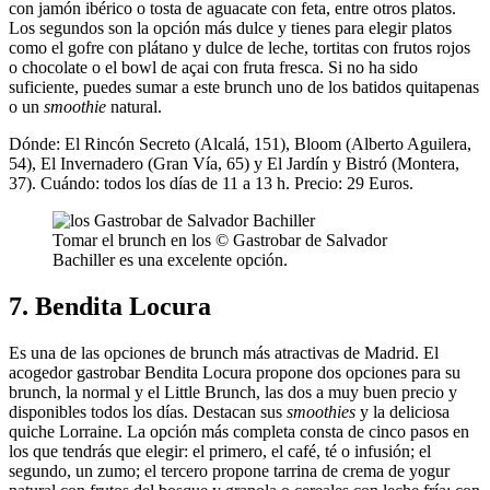
con jamón ibérico o tosta de aguacate con feta, entre otros platos.
Los segundos son la opción más dulce y tienes para elegir platos
como el gofre con plátano y dulce de leche, tortitas con frutos rojos
o chocolate o el bowl de açai con fruta fresca. Si no ha sido
suficiente, puedes sumar a este brunch uno de los batidos quitapenas
o un
smoothie
natural.
Dónde: El Rincón Secreto (Alcalá, 151), Bloom (Alberto Aguilera,
54), El Invernadero (Gran Vía, 65) y El Jardín y Bistró (Montera,
37). Cuándo: todos los días de 11 a 13 h. Precio: 29 Euros.
Tomar el brunch en los © Gastrobar de Salvador
Bachiller es una excelente opción.
7. Bendita Locura
Es una de las opciones de brunch más atractivas de Madrid. El
acogedor gastrobar Bendita Locura propone dos opciones para su
brunch, la normal y el Little Brunch, las dos a muy buen precio y
disponibles todos los días. Destacan sus
smoothies
y la deliciosa
quiche Lorraine. La opción más completa consta de cinco pasos en
los que tendrás que elegir: el primero, el café, té o infusión; el
segundo, un zumo; el tercero propone tarrina de crema de yogur