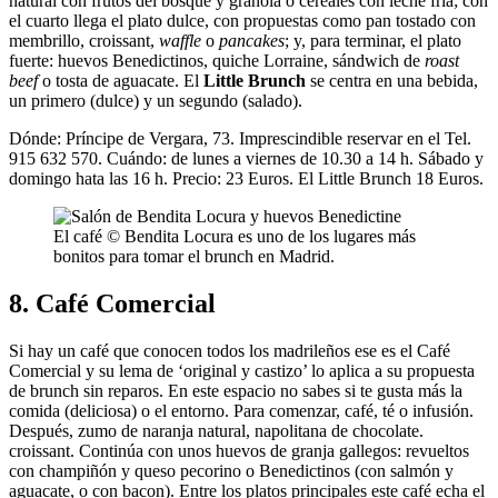
natural con frutos del bosque y granola o cereales con leche fría; con
el cuarto llega el plato dulce, con propuestas como pan tostado con
membrillo, croissant,
waffle
o
pancakes
; y, para terminar, el plato
fuerte: huevos Benedictinos, quiche Lorraine, sándwich de
roast
beef
o tosta de aguacate. El
Little Brunch
se centra en una bebida,
un primero (dulce) y un segundo (salado).
Dónde: Príncipe de Vergara, 73. Imprescindible reservar en el Tel.
915 632 570. Cuándo: de lunes a viernes de 10.30 a 14 h. Sábado y
domingo hata las 16 h. Precio: 23 Euros. El Little Brunch 18 Euros.
El café © Bendita Locura es uno de los lugares más
bonitos para tomar el brunch en Madrid.
8. Café Comercial
Si hay un café que conocen todos los madrileños ese es el Café
Comercial y su lema de ‘original y castizo’ lo aplica a su propuesta
de brunch sin reparos. En este espacio no sabes si te gusta más la
comida (deliciosa) o el entorno. Para comenzar, café, té o infusión.
Después, zumo de naranja natural, napolitana de chocolate.
croissant. Continúa con unos huevos de granja gallegos: revueltos
con champiñón y queso pecorino o Benedictinos (con salmón y
aguacate, o con bacon). Entre los platos principales este café echa el