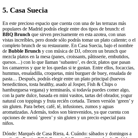
5. Casa Suecia
En este precioso espacio que cuenta con una de las terrazas más
populares de Madrid podrás elegir entre dos tipos de brunch: el
BBQ Brunch
que sirven precisamente en esta azotea, con unas
vistas increíbles, pero donde sólo podrás tomar un plato caliente; o el
completo brunch de su restaurante. En Casa Suecia, bajo el nombre
de
Bubble Brunch
y con música de DJ, ofrecen un brunch que
mezcla platos en la mesa (panes, croissants, pâtisserie, embutidos,
quesos…) con lo que llaman ‘subasteo’, es decir, platos que pasan
los camareros y que te los quedas si te gustan. Entre ellos, focaccias,
hummus, ensaladilla, croquetas, mini burguer de buey, ensalada de
pasta… Después, podrás elegir entre un plato principal (huevos
benedictinos, tosta healthy, asado al Josper, Fish & Chips o
hamburguesa vegana) y terminarás, si todavía puedes comer algo,
con la parte dulce, basada en mini vasitos, tartas del obrador, yogur
natural con toppings y fruta recién cortada. Tienen versión ‘green’ y
sin gluten. Para beber, café, té, infusiones, zumos y aguas
aromatizadas. Además, todos son bienvenidos, ya que cuenta con
opciones de menú ‘green’ y sin gluten y un precio especial para
niños.
Dónde: Marqués de Casa Riera, 4. Cuándo: sábados y domingos a