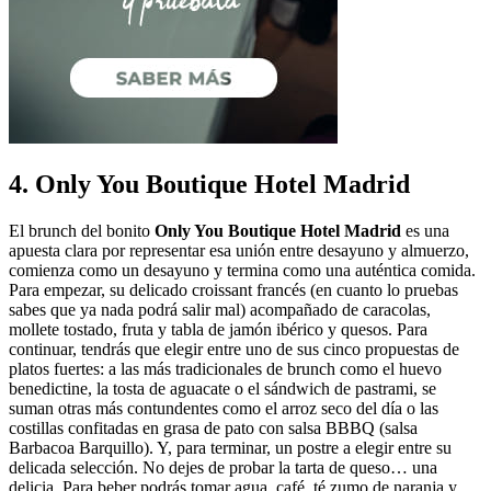
4. Only You Boutique Hotel Madrid
El brunch del bonito
Only You Boutique Hotel Madrid
es una
apuesta clara por representar esa unión entre desayuno y almuerzo,
comienza como un desayuno y termina como una auténtica comida.
Para empezar, su delicado croissant francés (en cuanto lo pruebas
sabes que ya nada podrá salir mal) acompañado de caracolas,
mollete tostado, fruta y tabla de jamón ibérico y quesos. Para
continuar, tendrás que elegir entre uno de sus cinco propuestas de
platos fuertes: a las más tradicionales de brunch como el huevo
benedictine, la tosta de aguacate o el sándwich de pastrami, se
suman otras más contundentes como el arroz seco del día o las
costillas confitadas en grasa de pato con salsa BBBQ (salsa
Barbacoa Barquillo). Y, para terminar, un postre a elegir entre su
delicada selección. No dejes de probar la tarta de queso… una
delicia. Para beber podrás tomar agua, café, té zumo de naranja y