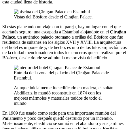
esta ciudad llena de historia.
Vistas del Bósforo desde el Çirağan Palace.
Si estás planeando un viaje con tu pareja, hay un lugar con el que
acertarás seguro: una escapada a Estambul alojándote en el
Çirağan
Palace
, un auténtico palacio otomano a orillas del Bósforo que fue
residencia de sultanes en los siglos XVII y XVIII. La arquitectura
del hotel es imponente y, de hecho, es uno de los hitos arquectónicos
de la ciudad mencionado en todos los cruceros que se realizan por el
Bósforo, desde donde se admira la mejor vista del edificio.
Entrada de la zona del palacio del Çirağan Palace de
Estambul.
Aunque inicialmente fue edificado en madera, el sultán
Abdülaziz lo mandó reconstruir en 1874 con los
mejores mármoles y materiales traídos de todo el
mundo.
En 1909 fue usado como sede para una importante reunión del
Parlamento y poco después quedó destruido por un incendio.
Misteriosamente, el edificio se sumió en el abandono y sus jardines
fueron incluso utilizados como campo de fútbol para el Besiktas.