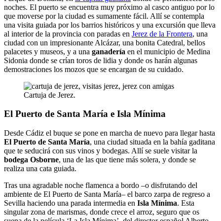
noches. El puerto se encuentra muy próximo al casco antiguo por lo
que moverse por la ciudad es sumamente fácil. Allí se contempla
una visita guiada por los barrios históricos y una excursión que lleva
al interior de la provincia con paradas en
Jerez de la Frontera
, una
ciudad con un impresionante Alcázar, una bonita Catedral, bellos
palacetes y museos, y a una
ganadería
en el municipio de Medina
Sidonia donde se crían toros de lidia y donde os harán algunas
demostraciones los mozos que se encargan de su cuidado.
Cartuja de Jerez.
El Puerto de Santa María e Isla Mínima
Desde Cádiz el buque se pone en marcha de nuevo para llegar hasta
El Puerto de Santa María
, una ciudad situada en la bahía gaditana
que te seducirá con sus vinos y bodegas. Allí se suele visitar la
bodega Osborne
, una de las que tiene más solera, y donde se
realiza una cata guiada.
Tras una agradable noche flamenca a bordo –o disfrutando del
ambiente de El Puerto de Santa María– el barco zarpa de regreso a
Sevilla haciendo una parada intermedia en
Isla Mínima
. Esta
singular zona de marismas, donde crece el arroz, seguro que os
suena de la película ‘La Isla Mínima’, del director español Alberto