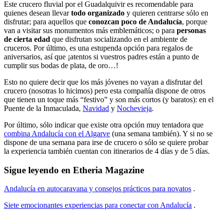
Este crucero fluvial por el Guadalquivir es recomendable para
quienes desean llevar
todo organizado
y quieren centrarse sólo en
disfrutar; para aquellos que
conozcan poco de Andalucía
, porque
van a visitar sus monumentos más emblemáticos; o para
personas
de cierta edad
que disfrutan socializando en el ambiente de
cruceros. Por último, es una estupenda opción para regalos de
aniversarios, así que ¡atentos si vuestros padres están a punto de
cumplir sus bodas de plata, de oro…!
Esto no quiere decir que los más jóvenes no vayan a disfrutar del
crucero (nosotras lo hicimos) pero esta compañía dispone de otros
que tienen un toque más “festivo” y son más cortos (y baratos): en el
Puente de la Inmaculada,
Navidad
y
Nochevieja
.
Por último, sólo indicar que existe otra opción muy tentadora que
combina Andalucía con el Algarve
(una semana también). Y si no se
dispone de una semana para irse de crucero o sólo se quiere probar
la experiencia también cuentan con itinerarios de 4 días y de 5 días.
Sigue leyendo en Etheria Magazine
Andalucía en autocaravana y consejos prácticos para novatos
.
Siete emocionantes experiencias para conectar con Andalucía
.