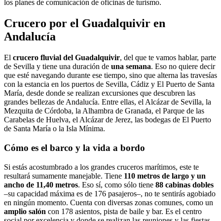
los planes de comunicación de oficinas de turismo.
Crucero por el Guadalquivir en
Andalucía
El
crucero fluvial del Guadalquivir
, del que te vamos hablar, parte
de Sevilla y tiene una duración de
una semana
. Eso no quiere decir
que esté navegando durante ese tiempo, sino que alterna las travesías
con la estancia en los puertos de Sevilla, Cádiz y El Puerto de Santa
María, desde donde se realizan excursiones que descubren las
grandes bellezas de Andalucía. Entre ellas, el Alcázar de Sevilla, la
Mezquita de Córdoba, la Alhambra de Granada, el Parque de las
Carabelas de Huelva, el Alcázar de Jerez, las bodegas de El Puerto
de Santa María o la Isla Mínima.
Cómo es el barco y la vida a bordo
Si estás acostumbrado a los grandes cruceros marítimos, este te
resultará sumamente manejable. Tiene
110 metros de largo y un
ancho de 11,40 metros
. Eso sí, como sólo tiene
88 cabinas dobles
–su capacidad máxima es de 176 pasajeros–, no te sentirás agobiado
en ningún momento. Cuenta con diversas zonas comunes, como un
amplio salón
con 178 asientos, pista de baile y bar. Es el centro
social por excelencia y donde se realizan las reuniones y las fiestas