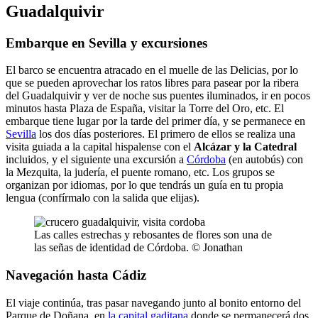
Guadalquivir
Embarque en Sevilla y excursiones
El barco se encuentra atracado en el muelle de las Delicias, por lo
que se pueden aprovechar los ratos libres para pasear por la ribera
del Guadalquivir y ver de noche sus puentes iluminados, ir en pocos
minutos hasta Plaza de España, visitar la Torre del Oro, etc. El
embarque tiene lugar por la tarde del primer día, y se permanece en
Sevilla
los dos días posteriores. El primero de ellos se realiza una
visita guiada a la capital hispalense con el
Alcázar y la Catedral
incluidos, y el siguiente una excursión a
Córdoba
(en autobús) con
la Mezquita, la judería, el puente romano, etc. Los grupos se
organizan por idiomas, por lo que tendrás un guía en tu propia
lengua (confírmalo con la salida que elijas).
Las calles estrechas y rebosantes de flores son una de
las señas de identidad de Córdoba. © Jonathan
Navegación hasta Cádiz
El viaje continúa, tras pasar navegando junto al bonito entorno del
Parque de Doñana, en
la capital gaditana
donde se permanecerá dos