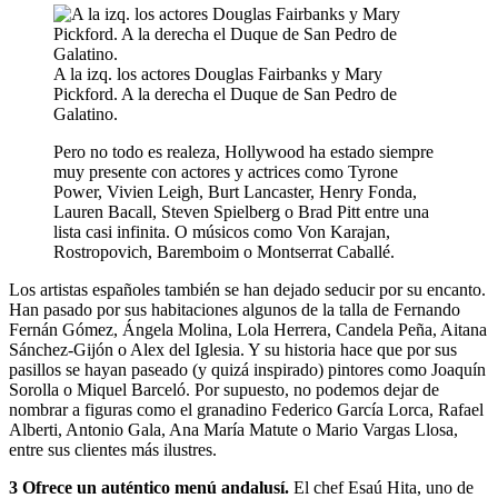
A la izq. los actores Douglas Fairbanks y Mary
Pickford. A la derecha el Duque de San Pedro de
Galatino.
Pero no todo es realeza, Hollywood ha estado siempre
muy presente con actores y actrices como Tyrone
Power, Vivien Leigh, Burt Lancaster, Henry Fonda,
Lauren Bacall, Steven Spielberg o Brad Pitt entre una
lista casi infinita. O músicos como Von Karajan,
Rostropovich, Baremboim o Montserrat Caballé.
Los artistas españoles también se han dejado seducir por su encanto.
Han pasado por sus habitaciones algunos de la talla de Fernando
Fernán Gómez, Ángela Molina, Lola Herrera, Candela Peña, Aitana
Sánchez-Gijón o Alex del Iglesia. Y su historia hace que por sus
pasillos se hayan paseado (y quizá inspirado) pintores como Joaquín
Sorolla o Miquel Barceló. Por supuesto, no podemos dejar de
nombrar a figuras como el granadino Federico García Lorca, Rafael
Alberti, Antonio Gala, Ana María Matute o Mario Vargas Llosa,
entre sus clientes más ilustres.
3
Ofrece un auténtico menú andalusí.
El chef Esaú Hita, uno de