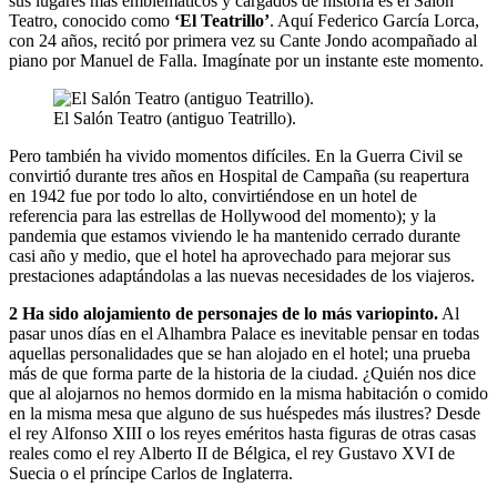
sus lugares más emblemáticos y cargados de historia es el Salón
Teatro, conocido como
‘El Teatrillo’
. Aquí Federico García Lorca,
con 24 años, recitó por primera vez su Cante Jondo acompañado al
piano por Manuel de Falla. Imagínate por un instante este momento.
El Salón Teatro (antiguo Teatrillo).
Pero también ha vivido momentos difíciles. En la Guerra Civil se
convirtió durante tres años en Hospital de Campaña (su reapertura
en 1942 fue por todo lo alto, convirtiéndose en un hotel de
referencia para las estrellas de Hollywood del momento); y la
pandemia que estamos viviendo le ha mantenido cerrado durante
casi año y medio, que el hotel ha aprovechado para mejorar sus
prestaciones adaptándolas a las nuevas necesidades de los viajeros.
2
Ha sido alojamiento de personajes de lo más variopinto.
Al
pasar unos días en el Alhambra Palace es inevitable pensar en todas
aquellas personalidades que se han alojado en el hotel; una prueba
más de que forma parte de la historia de la ciudad. ¿Quién nos dice
que al alojarnos no hemos dormido en la misma habitación o comido
en la misma mesa que alguno de sus huéspedes más ilustres? Desde
el rey Alfonso XIII o los reyes eméritos hasta figuras de otras casas
reales como el rey Alberto II de Bélgica, el rey Gustavo XVI de
Suecia o el príncipe Carlos de Inglaterra.