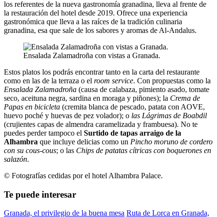
los referentes de la nueva gastronomía granadina, lleva al frente de
la restauración del hotel desde 2019. Ofrece una experiencia
gastronómica que lleva a las raíces de la tradición culinaria
granadina, esa que sale de los sabores y aromas de Al-Andalus.
Ensalada Zalamadroña con vistas a Granada.
Estos platos los podrás encontrar tanto en la carta del restaurante
como en las de la terraza o el
room service
. Con propuestas como la
Ensalada Zalamadroña
(causa de calabaza, pimiento asado, tomate
seco, aceituna negra, sardina en moraga y piñones); la
Crema de
Papas en bicicleta
(cremita blanca de pescado, patata con AOVE,
huevo poché y huevas de pez volador); o
las Lágrimas de Boabdil
(crujientes capas de almendra caramelizada y frambuesa). No te
puedes perder tampoco el
Surtido de tapas arraigo de la
Alhambra
que incluye delicias como un
Pincho moruno de cordero
con su cous-cous
; o las
Chips de patatas cítricas con boquerones en
salazón
.
© Fotografías cedidas por el hotel Alhambra Palace.
Te puede interesar
Granada, el privilegio de la buena mesa
Ruta de Lorca en Granada,