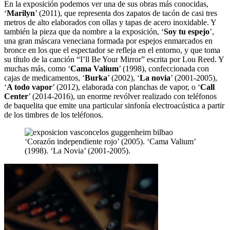
En la exposición podemos ver una de sus obras más conocidas,
‘
Marilyn
’ (2011), que representa dos zapatos de tacón de casi tres
metros de alto elaborados con ollas y tapas de acero inoxidable. Y
también la pieza que da nombre a la exposición, ‘
Soy tu espejo
’,
una gran máscara veneciana formada por espejos enmarcados en
bronce en los que el espectador se refleja en el entorno, y que toma
su título de la canción “I’ll Be Your Mirror” escrita por Lou Reed. Y
muchas más, como ‘
Cama Valium
’ (1998), confeccionada con
cajas de medicamentos, ‘
Burka
’ (2002), ‘
La novia
’ (2001-2005),
‘
A todo vapor
’ (2012), elaborada con planchas de vapor, o ‘
Call
Center
’ (2014-2016), un enorme revólver realizado con teléfonos
de baquelita que emite una particular sinfonía electroacústica a partir
de los timbres de los teléfonos.
‘Corazón independiente rojo’ (2005). ‘Cama Valium’
(1998). ‘La Novia’ (2001-2005).