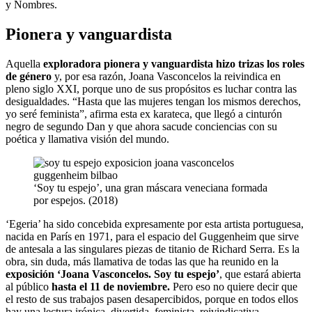
y Nombres.
Pionera y vanguardista
Aquella
exploradora pionera y vanguardista hizo trizas los roles
de género
y, por esa razón, Joana Vasconcelos la reivindica en
pleno siglo XXI, porque uno de sus propósitos es luchar contra las
desigualdades. “Hasta que las mujeres tengan los mismos derechos,
yo seré feminista”, afirma esta ex karateca, que llegó a cinturón
negro de segundo Dan y que ahora sacude conciencias con su
poética y llamativa visión del mundo.
‘Soy tu espejo’, una gran máscara veneciana formada
por espejos. (2018)
‘Egeria’ ha sido concebida expresamente por esta artista portuguesa,
nacida en París en 1971, para el espacio del Guggenheim que sirve
de antesala a las singulares piezas de titanio de Richard Serra. Es la
obra, sin duda, más llamativa de todas las que ha reunido en la
exposición ‘Joana Vasconcelos. Soy tu espejo’
, que estará abierta
al público
hasta el 11 de noviembre.
Pero eso no quiere decir que
el resto de sus trabajos pasen desapercibidos, porque en todos ellos
hay una lectura irónica, divertida, feminista, reivindicativa,