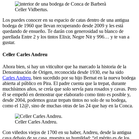
Celler Vidbertus.
Los puedes conocer en su espacio de catas dentro de una antigua
bodega de 1960 que llevan recuperando desde 2009 y les está
quedando de ensueño. Te darán con generosidad su blanco de
parellada Entre 2 y los tintos Elixir, Negre Nit y 996… y te van a
gustar.
Celler Carles Andreu
Ahora bien, si hay un viticultor que ha marcado la historia de la
Denominación de Origen, reconocida desde 1930, ese ha sido
Carles Andreu
, bien sucedido por su hijo Bernat en la nueva bodega
abierta al público en Pira. El padre cuenta que la trepat, durante
muchísimos años, se creía que solo servía para rosados y cavas. Pero
él se empeñó en demostrar que elaborarlo como tinto es posible y,
desde 2004, podemos gozar trepats tintos no solo de su bodega,
como el 12@, sino de muchas otras de las 24 que hay en la Conca.
Celler Carles Andreu.
Con viñedos viejos de 1700 en su haber, Andreu, desde la antigua
cava debajo de su casa, muestra su humildad: “el mérito es de los