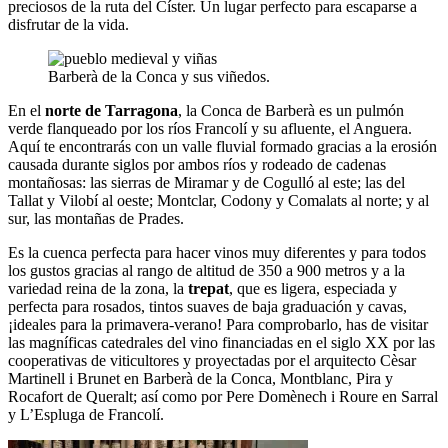
preciosos de la ruta del Císter. Un lugar perfecto para escaparse a
disfrutar de la vida.
Barberà de la Conca y sus viñedos.
En el
norte de Tarragona
, la Conca de Barberà es un pulmón
verde flanqueado por los ríos Francolí y su afluente, el Anguera.
Aquí te encontrarás con un valle fluvial formado gracias a la erosión
causada durante siglos por ambos ríos y rodeado de cadenas
montañosas: las sierras de Miramar y de Cogulló al este; las del
Tallat y Vilobí al oeste; Montclar, Codony y Comalats al norte; y al
sur, las montañas de Prades.
Es la cuenca perfecta para hacer vinos muy diferentes y para todos
los gustos gracias al rango de altitud de 350 a 900 metros y a la
variedad reina de la zona, la
trepat
, que es ligera, especiada y
perfecta para rosados, tintos suaves de baja graduación y cavas,
¡ideales para la primavera-verano! Para comprobarlo, has de visitar
las magníficas catedrales del vino financiadas en el siglo XX por las
cooperativas de viticultores y proyectadas por el arquitecto Cèsar
Martinell i Brunet en Barberà de la Conca, Montblanc, Pira y
Rocafort de Queralt; así como por Pere Domènech i Roure en Sarral
y L’Espluga de Francolí.