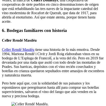
Wines, la marca de
Cellers Domenys
, una cooperativa de
cooperativas de siete pueblos en cinco denominaciones de origen
que está rehabilitando las tres naves de la impactante catedral del
vino modernista de Rocafort de Queralt, que data de 1917, para
abrirla al enoturismo. Así que estate atenta, porque tienen hasta
aceite.
6. Bodegas familiares con historia
Celler Rendé Masdéu
Celler Rendé Masdéu
tiene una historia de lo más emotiva. Desde
1994, Mariona Rendé i Civit y Jordi Roig elaboraban vinos en su
bodega de L’Espluga de Francolí, a la vera del río. Pero en 2019 fue
devastada por una riada que asoló con todo desde las montañas de
Prades. Sus barricas, depósitos con el vino recién cosechados y
botellas en crianza quedaron sepultados entre amasijos de escombros
y naturaleza muerta.
Pero hete aquí que, con la solidaridad de sus paisanos y los
espontáneos que peregrinaron hasta allí para comprar sus botellas
supervivientes, salvaron el vino del fango que aún venden en la
nueva y preciosa bodega.