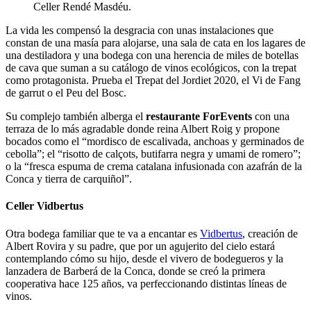
Celler Rendé Masdéu.
La vida les compensó la desgracia con unas instalaciones que
constan de una masía para alojarse, una sala de cata en los lagares de
una destiladora y una bodega con una herencia de miles de botellas
de cava que suman a su catálogo de vinos ecológicos, con la trepat
como protagonista. Prueba el Trepat del Jordiet 2020, el Vi de Fang
de garrut o el Peu del Bosc.
Su complejo también alberga el
restaurante ForEvents
con una
terraza de lo más agradable donde reina Albert Roig y propone
bocados como el “mordisco de escalivada, anchoas y germinados de
cebolla”; el “risotto de calçots, butifarra negra y umami de romero”;
o la “fresca espuma de crema catalana infusionada con azafrán de la
Conca y tierra de carquiñol”.
Celler Vidbertus
Otra bodega familiar que te va a encantar es
Vidbertus
, creación de
Albert Rovira y su padre, que por un agujerito del cielo estará
contemplando cómo su hijo, desde el vivero de bodegueros y la
lanzadera de Barberá de la Conca, donde se creó la primera
cooperativa hace 125 años, va perfeccionando distintas líneas de
vinos.