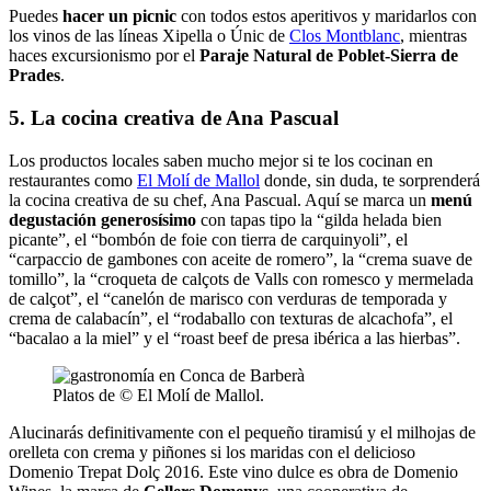
Puedes
hacer un picnic
con todos estos aperitivos y maridarlos con
los vinos de las líneas Xipella o Únic de
Clos Montblanc
, mientras
haces excursionismo por el
Paraje Natural de Poblet-Sierra de
Prades
.
5. La cocina creativa de Ana Pascual
Los productos locales saben mucho mejor si te los cocinan en
restaurantes como
El Molí de Mallol
donde, sin duda, te sorprenderá
la cocina creativa de su chef, Ana Pascual. Aquí se marca un
menú
degustación generosísimo
con tapas tipo la “gilda helada bien
picante”, el “bombón de foie con tierra de carquinyoli”, el
“carpaccio de gambones con aceite de romero”, la “crema suave de
tomillo”, la “croqueta de calçots de Valls con romesco y mermelada
de calçot”, el “canelón de marisco con verduras de temporada y
crema de calabacín”, el “rodaballo con texturas de alcachofa”, el
“bacalao a la miel” y el “roast beef de presa ibérica a las hierbas”.
Platos de © El Molí de Mallol.
Alucinarás definitivamente con el pequeño tiramisú y el milhojas de
orelleta con crema y piñones si los maridas con el delicioso
Domenio Trepat Dolç 2016. Este vino dulce es obra de Domenio