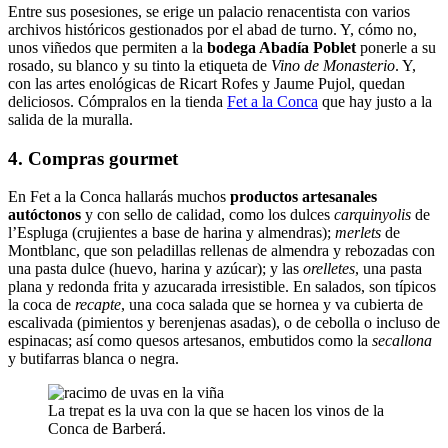
Entre sus posesiones, se erige un palacio renacentista con varios
archivos históricos gestionados por el abad de turno. Y, cómo no,
unos viñedos que permiten a la
bodega Abadía Poblet
ponerle a su
rosado, su blanco y su tinto la etiqueta de
Vino de Monasterio
. Y,
con las artes enológicas de Ricart Rofes y Jaume Pujol, quedan
deliciosos. Cómpralos en la tienda
Fet a la Conca
que hay justo a la
salida de la muralla.
4. Compras gourmet
En Fet a la Conca hallarás muchos
productos artesanales
autóctonos
y con sello de calidad, como los dulces
carquinyolis
de
l’Espluga (crujientes a base de harina y almendras);
merlets
de
Montblanc, que son peladillas rellenas de almendra y rebozadas con
una pasta dulce (huevo, harina y azúcar); y las
orelletes
, una pasta
plana y redonda frita y azucarada irresistible. En salados, son típicos
la coca de
recapte
, una coca salada que se hornea y va cubierta de
escalivada (pimientos y berenjenas asadas), o de cebolla o incluso de
espinacas; así como quesos artesanos, embutidos como la
secallona
y butifarras blanca o negra.
La trepat es la uva con la que se hacen los vinos de la
Conca de Barberá.