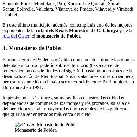
Francolí, Forès, Montblanc, Pira, Rocafort de Queralt, Sarral,
Senan, Solivella, Vallclara, Vilanova de Prades, Vilaverd y Vimbodí
i Poblet.
En este último municipio, además, contemplarás uno de los mejores
exponentes de la
ruta dels Reials Monestirs de Catalunya
y de la
ruta del Císter
: el
monasterio de Poblet
.
3. Monasterio de Poblet
El monasterio de Poblet es más bien una ciudadela donde los monjes
detentaban todo su poderío sobre el territorio (hasta cárcel de
mujeres tenían) desde finales del siglo XII hasta un poco antes de la
desamortización de Mendizábal. Sus instalaciones sufrieron saqueos,
pero su restauración lo llevó a ser reconocido como Patrimonio de la
Humanidad en 1991.
Impresionan sus 12 torres, su maravilloso claustro, las cuidadas
dependencias de comunes de los monjes y los profanos, su sala de
deliberaciones, el altar mayor o las tumbas reales de los poderosos
que querían ser enterrados más cerca del cielo.
Monasterio de Poblet.