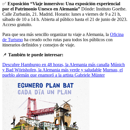
✅
Exposición “Viaje inmersivo: Una exposición experiencial
por el Patrimonio Unesco en Alemania”
Dónde: Instituto Goethe.
Calle Zurbarán, 21. Madrid. Horario: lunes a viernes de 9 a 21 h,
sábado de 10 a 14 h. Abierta al público hasta el 21 de junio de 2023.
Acceso gratuito.
Para que sea más sencillo organizar tu viaje a Alemania, la
Oficina
de Turismo
ha creado ocho rutas para todos los públicos con
itinerarios definidos y consejos de viaje.
📌
También te puede interesar:
Descubre Hamburgo en 48 horas, la Alemania más canalla
Múnich
y Bad Wörishofen, la Alemania más verde y saludable
Murnau, el
pueblo alemán que enamoró a la artista Gabriele Münter