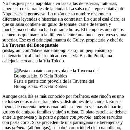
No busques pasta napolitana en las cartas de osterias, trattorias,
tabernas o restaurantes de la ciudad. La salsa más representativa de
Nápoles es la
genovesa
. La razón de su nombre responde a
diferentes leyendas e historias sin contrastar. Lo que sí está claro, es
que su salsa contiene un guiso de tomate, carne de ternera y
muchísima cebolla pochada durante horas. El tiempo es uno de los
elementos que marcan la diferencia entre una buena genovesa y una
superior. Ese es el principal mantra de Guicy, propietaria y chef de
La Taverna del Buongustaio
(instagram.com/latavernadelbuongustaio), un pequeñísimo y
centenario local familiar ubicado en la vía Basilio Puoti, una
callejuela cercana a la Vía Toledo.
Pasta e patate con provola de la Taverna del
Buongustaio. © Kelu Robles
Aunque cada día es más conocido por foráneos, este rincón es uno
de los secretos más entrañables y disfrutones de la ciudad. En sus
menos de cuarenta metros cuadrados se reúnen vecinas del barrio,
grupos de amigos, familias y algún turista. El plato estrella se debate
entre la genovesa y la
pasta e patate con provola
, ambos servidos
con pasta corta. Si se preceden de una parmigiana de berenjenas y
unas
polpette
(albóndigas), se habrá conocido el cielo napolitano,