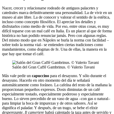
Nacer, crecer y relacionarse rodeado de antiguos palacetes y
catedrales marca definitivamente una personalidad. La de vivir en un
museo al aire libre. La de conocer y valorar el sentido de la estética,
incluso como concepto filosófico. El apreciar los detalles y
disfrutarlos como medio de vida. Por eso, entre otras cosas, es muy
difícil toparse con un mal café en Italia. Es un placer al que de forma
histórica no han podido renunciar jamás. Pero con algunas reglas.
Del mismo modo que en Nápoles se burla la norma con facilidad –
sobre todo la norma vial– se entienden ciertas tradiciones como
mandamientos, como dogmas de fe. Una de ellas, la manera en la
que hay que tomar el café.
Salón del Gran Caffé Gambrinus. © Valerio Tavani
Más vale pedir un
capuccino
para el desayuno. Y sólo durante el
desayuno. Hacerlo en otro momento del día te señalará
automáticamente como foráneo. La cafeína del resto de la mañana la
proporcionan pequeños expresos. Dosis diminutas de un café
especialmente tostado, especialmente poderoso y especialmente
bueno. Lo sirven precedido de un vaso de agua –con gas o natural–
para limpiar la boca de impurezas y de otros sabores. Así se
dignifica el paladar. Y después, de un trago, se bebe el elixir
desperezante
.
Il cameriere
habrá calentado la taza antes de servirlo y