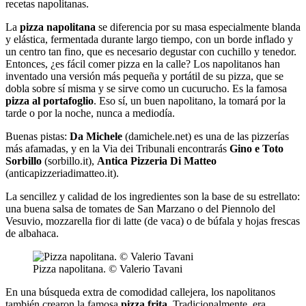
recetas napolitanas.
La
pizza napolitana
se diferencia por su masa especialmente blanda
y elástica, fermentada durante largo tiempo, con un borde inflado y
un centro tan fino, que es necesario degustar con cuchillo y tenedor.
Entonces, ¿es fácil comer pizza en la calle? Los napolitanos han
inventado una versión más pequeña y portátil de su pizza, que se
dobla sobre sí misma y se sirve como un cucurucho. Es la famosa
pizza al portafoglio
. Eso sí, un buen napolitano, la tomará por la
tarde o por la noche, nunca a mediodía.
Buenas pistas:
Da Michele
(damichele.net) es una de las pizzerías
más afamadas, y en la Via dei Tribunali encontrarás
Gino e Toto
Sorbillo
(sorbillo.it),
Antica Pizzeria Di Matteo
(anticapizzeriadimatteo.it).
La sencillez y calidad de los ingredientes son la base de su estrellato:
una buena salsa de tomates de San Marzano o del Piennolo del
Vesuvio, mozzarella fior di latte (de vaca) o de búfala y hojas frescas
de albahaca.
Pizza napolitana. © Valerio Tavani
En una búsqueda extra de comodidad callejera, los napolitanos
también crearon la famosa
pizza frita
. Tradicionalmente, era