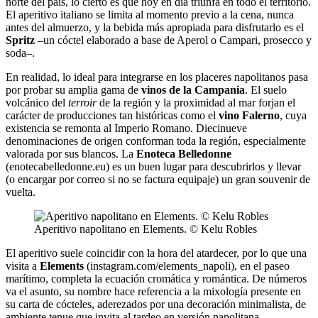
norte del país, lo cierto es que hoy en día triunfa en todo el territorio.
El aperitivo italiano se limita al momento previo a la cena, nunca
antes del almuerzo, y la bebida más apropiada para disfrutarlo es el
Spritz
–un cóctel elaborado a base de Aperol o Campari, prosecco y
soda–.
En realidad, lo ideal para integrarse en los placeres napolitanos pasa
por probar su amplia gama de
vinos de la Campania
. El suelo
volcánico del
terroir
de la región y la proximidad al mar forjan el
carácter de producciones tan históricas como el
vino Falerno
, cuya
existencia se remonta al Imperio Romano. Diecinueve
denominaciones de origen conforman toda la región, especialmente
valorada por sus blancos. La
Enoteca Belledonne
(enotecabelledonne.eu) es un buen lugar para descubrirlos y llevar
(o encargar por correo si no se factura equipaje) un gran souvenir de
vuelta.
Aperitivo napolitano en Elements. © Kelu Robles
El aperitivo suele coincidir con la hora del atardecer, por lo que una
visita a
Elements
(instagram.com/elements_napoli), en el paseo
marítimo, completa la ecuación cromática y romántica. De números
va el asunto, su nombre hace referencia a la mixología presente en
su carta de cócteles, aderezados por una decoración minimalista, de
ambiente tenue que invita al tardeo en versión napolitana.