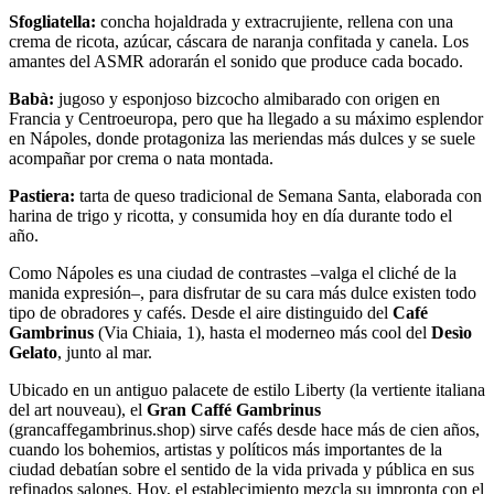
Sfogliatella:
concha hojaldrada y extracrujiente, rellena con una
crema de ricota, azúcar, cáscara de naranja confitada y canela. Los
amantes del ASMR adorarán el sonido que produce cada bocado.
Babà:
jugoso y esponjoso bizcocho almibarado con origen en
Francia y Centroeuropa, pero que ha llegado a su máximo esplendor
en Nápoles, donde protagoniza las meriendas más dulces y se suele
acompañar por crema o nata montada.
Pastiera:
tarta de queso tradicional de Semana Santa, elaborada con
harina de trigo y ricotta, y consumida hoy en día durante todo el
año.
Como Nápoles es una ciudad de contrastes –valga el cliché de la
manida expresión–, para disfrutar de su cara más dulce existen todo
tipo de obradores y cafés. Desde el aire distinguido del
Café
Gambrinus
(Via Chiaia, 1), hasta el moderneo más cool del
Desìo
Gelato
, junto al mar.
Ubicado en un antiguo palacete de estilo Liberty (la vertiente italiana
del art nouveau), el
Gran Caffé Gambrinus
(grancaffegambrinus.shop) sirve cafés desde hace más de cien años,
cuando los bohemios, artistas y políticos más importantes de la
ciudad debatían sobre el sentido de la vida privada y pública en sus
refinados salones. Hoy, el establecimiento mezcla su impronta con el