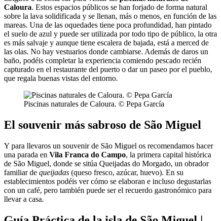
Caloura
. Estos espacios públicos se han forjado de forma natural
sobre la lava solidificada y se llenan, más o menos, en función de las
mareas. Una de las oquedades tiene poca profundidad, han pintado
el suelo de azul y puede ser utilizada por todo tipo de público, la otra
es más salvaje y aunque tiene escalera de bajada, está a merced de
las olas. No hay vestuarios donde cambiarse. Además de daros un
baño, podéis completar la experiencia comiendo pescado recién
capturado en el restaurante del puerto o dar un paseo por el pueblo,
que regala buenas vistas del entorno.
Piscinas naturales de Caloura. © Pepa García
El souvenir más sabroso de São Miguel
Y para llevaros un souvenir de São Miguel os recomendamos hacer
una parada en
Vila Franca do Campo
, la primera capital histórica
de São Miguel, donde se sitúa Queijadas do Morgado, un obrador
familiar de
queijadas
(queso fresco, azúcar, huevo). En su
establecimientos podéis ver cómo se elaboran e incluso degustarlas
con un café, pero también puede ser el recuerdo gastronómico para
llevar a casa.
Guía Práctica de la isla de São Miguel |