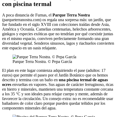
con piscina termal
A poca distancia de Furnas, el
Parque Terra Nostra
(parqueterranostra.com) os regala una sorpresa más: un jardín, que
fue fundado en el siglo XVIII con colecciones traídas desde Asia,
América y Oceanía. Camelias centenarias, helechos arborescentes,
ginkgos y especies exóticas que no tendrían por qué coexistir juntas
en el mismo espacio, conviven perfectamente formando una gran
diversidad vegetal. Senderos sinuosos, lagos y riachuelos convierten
este espacio en un oasis relajante.
Parque Terra Nostra. © Pepa García
El plan en este lugar comienza adquiriendo el pase (adultos: 17
euros) que permite el paseo por el Jardín Botánico que os hemos
descrito y termina con un baño en
una piscina termal de aguas
ocres
envueltas en vapores. Sus aguas de carácter ferruginoso, ricas
en hierro y minerales, mantienen una temperatura constante cercana
a los 35 °C y son ideales para relajar cuerpo y mente, además de
favorecer la circulación. Un consejo extra: no es recomendable usar
bañadores de color claro porque pueden quedar teñidos por los
componentes minerales del agua.