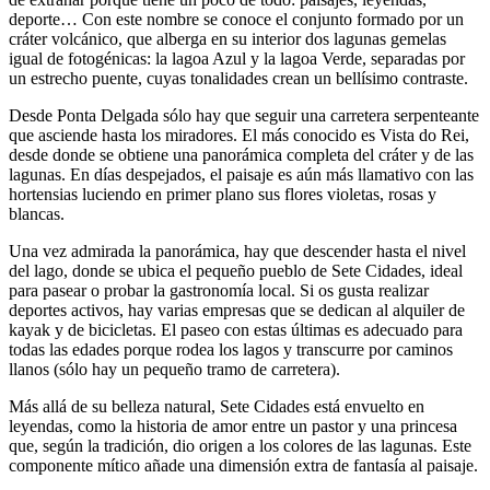
deporte… Con este nombre se conoce el conjunto formado por un
cráter volcánico, que alberga en su interior dos lagunas gemelas
igual de fotogénicas: la lagoa Azul y la lagoa Verde, separadas por
un estrecho puente, cuyas tonalidades crean un bellísimo contraste.
Desde Ponta Delgada sólo hay que seguir una carretera serpenteante
que asciende hasta los miradores. El más conocido es Vista do Rei,
desde donde se obtiene una panorámica completa del cráter y de las
lagunas. En días despejados, el paisaje es aún más llamativo con las
hortensias luciendo en primer plano sus flores violetas, rosas y
blancas.
Una vez admirada la panorámica, hay que descender hasta el nivel
del lago, donde se ubica el pequeño pueblo de Sete Cidades, ideal
para pasear o probar la gastronomía local. Si os gusta realizar
deportes activos, hay varias empresas que se dedican al alquiler de
kayak y de bicicletas. El paseo con estas últimas es adecuado para
todas las edades porque rodea los lagos y transcurre por caminos
llanos (sólo hay un pequeño tramo de carretera).
Más allá de su belleza natural, Sete Cidades está envuelto en
leyendas, como la historia de amor entre un pastor y una princesa
que, según la tradición, dio origen a los colores de las lagunas. Este
componente mítico añade una dimensión extra de fantasía al paisaje.