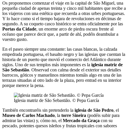
Os proponemos comenzar el viaje en la capital de São Miguel, una
pequeña ciudad de apenas treinta y cinco mil habitantes que recibe a
los viajeros con una estética que recuerda a otras urbes portuguesas.
Y lo hace como si el tiempo bajara de revoluciones en décimas de
segundo. A su coqueto casco histórico se entra oficialmente por las
Portas da Cidade
, un enorme arco de piedra oscura frente al
océano que parece decir que, a partir de ahí, podéis deambular a
vuestro gusto.
En el paseo siempre una constante: las casas blancas, la calzada
empedrada portuguesa, el basalto negro y las iglesias que cuentan la
historia de un puerto que movió el comercio del Atlántico durante
siglos. Uno de sus templos más imponentes es la
iglesia matriz de
São Sebastião
. Observad con calma desde el exterior sus detalles
barrocos, góticos y manuelinos mientras tomáis algo en una de las
terrazas situadas al otro lado de la plaza, pero entrad en su interior
porque merece la pena.
Iglesia matriz de São Sebastião. © Pepa García
También encontraréis sin pretenderlo la
iglesia de São Pedro
, el
Museo de Carlos Machado
, la
torre Sineira
(podéis subir para
admirar las vistas) y, cómo no, el
Mercado da Graça
con su
pescado, potentes quesos isleños y frutas tropicales con sabores