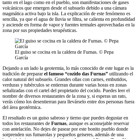
tanto en el lago como en el pueblo, son manifestaciones de gases
volcánicos que emergen desde el subsuelo debido a una cámara
magmática activa bajo la isla. La explicación de este fenómeno es
sencilla, ya que el agua de lluvia se filtra, se calienta en profundidad
y asciende en forma de vapor y fuentes termales aprovechadas en la
zona por sus propiedades terapéuticas.
El guiso se cocina en la caldera de Furnas. © Pepa
García
Dejando a un lado la geotermia, lo más conocido de este lugar es la
tradición de preparar
el famoso “cozido das Furnas”
utilizando el
calor natural del subsuelo. Grandes ollas con carnes, embutidos,
verduras y tubérculos se entierran durante varias horas en zonas
señalizadas con el cartel del propietario del cocido. Puedes leer el
nombre de diversos restaurantes de la zona y, si esperas un rato,
verás cómo los desentierran para llevárselo entre dos personas fuera
del área geotérmica.
El resultado es un guiso sabroso y tierno que puedes degustar en
todos los restaurantes de
Furnas
, aunque es aconsejable reservar
con antelación. No dejes de pasear por este bonito pueblo donde
sorprenden sus fumarolas y pequeños geiseres, además de una