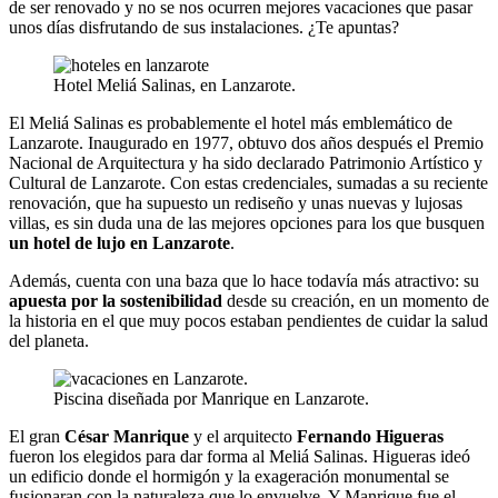
de ser renovado y no se nos ocurren mejores vacaciones que pasar
unos días disfrutando de sus instalaciones. ¿Te apuntas?
Hotel Meliá Salinas, en Lanzarote.
El Meliá Salinas es probablemente el hotel más emblemático de
Lanzarote. Inaugurado en 1977, obtuvo dos años después el Premio
Nacional de Arquitectura y ha sido declarado Patrimonio Artístico y
Cultural de Lanzarote. Con estas credenciales, sumadas a su reciente
renovación, que ha supuesto un rediseño y unas nuevas y lujosas
villas, es sin duda una de las mejores opciones para los que busquen
un hotel de lujo en Lanzarote
.
Además, cuenta con una baza que lo hace todavía más atractivo: su
apuesta por la sostenibilidad
desde su creación, en un momento de
la historia en el que muy pocos estaban pendientes de cuidar la salud
del planeta.
Piscina diseñada por Manrique en Lanzarote.
El gran
César Manrique
y el arquitecto
Fernando Higueras
fueron los elegidos para dar forma al Meliá Salinas. Higueras ideó
un edificio donde el hormigón y la exageración monumental se
fusionaran con la naturaleza que lo envuelve. Y Manrique fue el