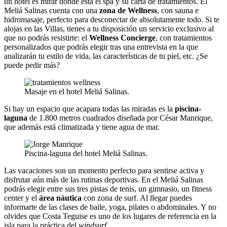
un hotel es mirar donde esta el spa y su carta de tratamientos. El
Meliá Salinas cuenta con una
zona de Wellness
, con sauna e
hidromasaje, perfecto para desconectar de absolutamente todo. Si te
alojas en las Villas, tienes a tu disposición un servicio exclusivo al
que no podrás resistirte: el
Wellness Concierge
, con tratamientos
personalizados que podrás elegir tras una entrevista en la que
analizarán tu estilo de vida, las características de tu piel, etc. ¿Se
puede pedir más?
Masaje en el hotel Meliá Salinas.
Si hay un espacio que acapara todas las miradas es la
piscina-
laguna
de 1.800 metros cuadrados diseñada por César Manrique,
que además está climatizada y tiene agua de mar.
Piscina-laguna del hotel Meliá Salinas.
Las vacaciones son un momento perfecto para sentirse activa y
disfrutar aún más de las rutinas deportivas. En el Meliá Salinas
podrás elegir entre sus tres pistas de tenis, un gimnasio, un fitness
center y el
área náutica
con zona de surf. Al llegar puedes
informarte de las clases de baile, yoga, pilates o abdominales. Y no
olvides que Costa Teguise es uno de los lugares de referencia en la
isla para la práctica del
windsurf
.