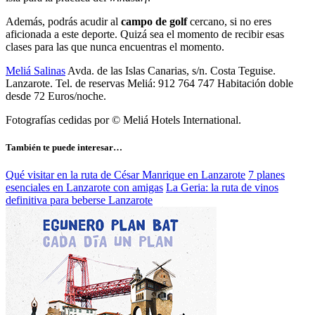
Además, podrás acudir al
campo de golf
cercano, si no eres
aficionada a este deporte. Quizá sea el momento de recibir esas
clases para las que nunca encuentras el momento.
Meliá Salinas
Avda. de las Islas Canarias, s/n. Costa Teguise.
Lanzarote. Tel. de reservas Meliá: 912 764 747 Habitación doble
desde 72 Euros/noche.
Fotografías cedidas por © Meliá Hotels International.
También te puede interesar…
Qué visitar en la ruta de César Manrique en Lanzarote
7 planes
esenciales en Lanzarote con amigas
La Geria: la ruta de vinos
definitiva para beberse Lanzarote