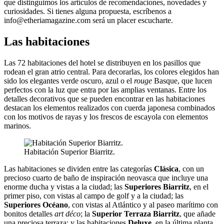
que distinguimos los artículos de recomendaciones, novedades y
curiosidades. Si tienes alguna propuesta, escríbenos a
info@etheriamagazine.com será un placer escucharte.
Las habitaciones
Las 72 habitaciones del hotel se distribuyen en los pasillos que
rodean el gran atrio central. Para decorarlas, los colores elegidos han
sido los elegantes verde oscuro, azul o el
rouge
Basque, que lucen
perfectos con la luz que entra por las amplias ventanas. Entre los
detalles decorativos que se pueden encontrar en las habitaciones
destacan los elementos realizados con cuerda japonesa combinados
con los motivos de rayas y los frescos de escayola con elementos
marinos.
Habitación Superior Biarritz.
Las habitaciones se dividen entre las categorías
Clásica
, con un
precioso cuarto de baño de inspiración neovasca que incluye una
enorme ducha y vistas a la ciudad; las
Superiores Biarritz
, en el
primer piso, con vistas al campo de golf y a la ciudad; las
Superiores Océano
, con vistas al Atlántico y al paseo marítimo con
bonitos detalles
art déco
; la
Superior Terraza Biarritz
, que añade
una preciosa terraza; y las habitaciones
Deluxe
, en la última planta