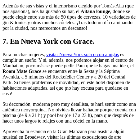
Además de sus vistas y el interiorismo elegido por Tomás Alía (que
nos apasiona), nos ha gustado su bar, el
Aitana lounge
, donde se
puede elegir entre sus más de 50 tipos de cervezas, 10 variedades de
gin & tonics y otros muchos cócteles. ¡Tras todo un día caminando
por la ciudad, nos merecemos un descanso!
7. En Nueva York con Grace.
Para muchas mujeres,
visitar Nueva York sola o con amigas
es
cumplir un sueño. Y si, además, nos podemos alojar en el centro de
Manhattan, poco más se puede pedir. Para que te hagas una idea, el
Room Mate Grace
se encuentra entre la Sexta y la Séptima
Avenida, a 5 minutos del Rockefeller Center y a 20 del Central
Park. Si tienes problemas de movilidad, en este hotel disponen de
habitaciones adaptadas, así que ¡no hay excusa para quedarse en
casa!
Su decoración, moderna pero muy detallista, te hará sentir como una
auténtica neoyorquina. No olvides llevar bañador porque cuenta con
piscina (de 9 a 21 h) y pool bar (de 17 a 23 h), para que después de
hacer unos largos te relajes con una cóctel en la mano.
Aprovecha tu estancia en la Gran Manzana para asistir a algún
musical en Broadway, visitar las últimas exposiciones de arte