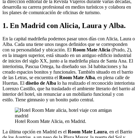
la dirección editorial de la Revista Viajeros durante varias décadas,
desarrolla su carrera profesional en medios turísticos y colabora en
los planes de comunicación de oficinas de turismo.
1. En Madrid con Alicia, Laura y Alba.
En la capital madrileña podemos pasar unos días con Alicia, Laura o
Alba. Cada una tiene unos rasgos definidos que se corresponden
con su personalidad y ubicación. El
Room Mate Alicia
(Prado, 2),
en la imagen superior, está situado en un antiguo edificio industrial
de inicios del siglo XX, junto a la madrileña plaza de Santa Ana. El
interiorista, Pascua Ortega, ha diseñado sus 34 habitaciones y ha
creado espacios bonitos y funcionales. También situado en el barrio
de las Letras, se encuentra el
Room Mate Alba
, en plena calle de
Huertas. El
diseño de Alba
lo ha realizado el reconocido interiorista
Lorenzo Castillo, que ha trasladado el ambiente literario del barrio al
interior del hotel, sin renunciar a un mobiliario funcional y con
estilo. Tiene gimnasio y un bonito patio central.
Hotel Room Mate Alicia, en Madrid.
La última opción en Madrid es el
Room Mate Laura
, en el Barrio
de los Austrias, a un paso de la Plaza Mayor, la puerta del Sol y