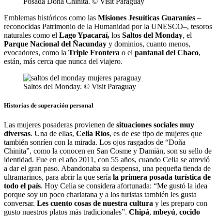
Posada Doña Chinita. © Visit Paraguay
Emblemas históricos como las
Misiones Jesuíticas Guaraníes
–
reconocidas Patrimonio de la Humanidad por la UNESCO–, tesoros
naturales como el
Lago Ypacaraí,
los
Saltos del Monday
, el
Parque Nacional del Ñacunday
y dominios, cuanto menos,
evocadores, como la
Triple Frontera
o el
pantanal del Chaco
,
están, más cerca que nunca del viajero.
Saltos del Monday. © Visit Paraguay
Historias de superación personal
Las mujeres posaderas provienen de
situaciones sociales muy
diversas
. Una de ellas,
Celia Ríos
, es de ese tipo de mujeres que
también sonríen con la mirada. Los ojos rasgados de “Doña
Chinita”, como la conocen en San Cosme y Damián, son su sello de
identidad. Fue en el año 2011, con 55 años, cuando Celia se atrevió
a dar el gran paso. Abandonaba su despensa, una pequeña tienda de
ultramarinos, para abrir la que sería
la primera posada turística de
todo el país
. Hoy Celia se considera afortunada: “Me gustó la idea
porque soy un poco charlatana y a los turistas también les gusta
conversar.
Les cuento cosas de nuestra cultura
y les preparo con
gusto nuestros platos más tradicionales”.
Chipá
,
mbeyú
,
cocido