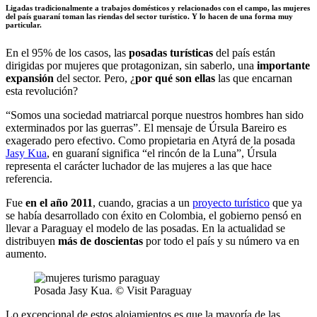
Ligadas tradicionalmente a trabajos domésticos y relacionados con el campo, las mujeres
del país guaraní toman las riendas del sector turístico. Y lo hacen de una forma muy
particular.
En el 95% de los casos, las
posadas turísticas
del país están
dirigidas por mujeres que protagonizan, sin saberlo, una
importante
expansión
del sector. Pero, ¿
por qué son ellas
las que encarnan
esta revolución?
“Somos una sociedad matriarcal porque nuestros hombres han sido
exterminados por las guerras”. El mensaje de Úrsula Bareiro es
exagerado pero efectivo. Como propietaria en Atyrá de la posada
Jasy Kua
, en guaraní significa “el rincón de la Luna”, Úrsula
representa el carácter luchador de las mujeres a las que hace
referencia.
Fue
en el año 2011
, cuando, gracias a un
proyecto turístico
que ya
se había desarrollado con éxito en Colombia, el gobierno pensó en
llevar a Paraguay el modelo de las posadas. En la actualidad se
distribuyen
más de doscientas
por todo el país y su número va en
aumento.
Posada Jasy Kua. © Visit Paraguay
Lo excepcional de estos alojamientos es que la mayoría de las