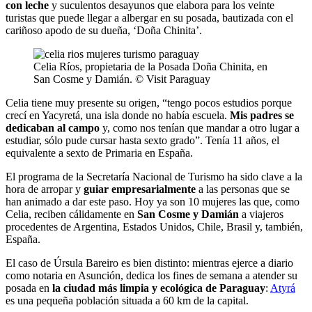
con leche
y suculentos desayunos que elabora para los veinte
turistas que puede llegar a albergar en su posada, bautizada con el
cariñoso apodo de su dueña, ‘Doña Chinita’.
Celia Ríos, propietaria de la Posada Doña Chinita, en
San Cosme y Damián. © Visit Paraguay
Celia tiene muy presente su origen, “tengo pocos estudios porque
crecí en Yacyretá, una isla donde no había escuela.
Mis padres se
dedicaban al campo
y, como nos tenían que mandar a otro lugar a
estudiar, sólo pude cursar hasta sexto grado”. Tenía 11 años, el
equivalente a sexto de Primaria en España.
El programa de la Secretaría Nacional de Turismo ha sido clave a la
hora de arropar y
guiar empresarialmente
a las personas que se
han animado a dar este paso. Hoy ya son 10 mujeres las que, como
Celia, reciben cálidamente en
San Cosme y Damián
a viajeros
procedentes de Argentina, Estados Unidos, Chile, Brasil y, también,
España.
El caso de Úrsula Bareiro es bien distinto: mientras ejerce a diario
como notaria en Asunción, dedica los fines de semana a atender su
posada en
la ciudad más limpia y ecológica de Paraguay
:
Atyrá
es una pequeña población situada a 60 km de la capital.