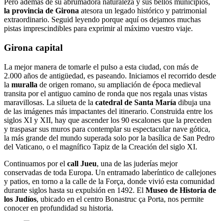
Pero además de su abrumadora naturaleza y sus bellos municipios,
la provincia de Girona
atesora un legado histórico y patrimonial
extraordinario. Seguid leyendo porque aquí os dejamos muchas
pistas imprescindibles para exprimir al máximo vuestro viaje.
Girona capital
La mejor manera de tomarle el pulso a esta ciudad, con más de
2.000 años de antigüedad, es paseando. Iniciamos el recorrido desde
la
muralla
de origen romano, su ampliación de época medieval
transita por el antiguo camino de ronda que nos regala unas vistas
maravillosas. La silueta de la
catedral de Santa María
dibuja una
de las imágenes más impactantes del itinerario. Construida entre los
siglos XI y XII, hay que ascender los 90 escalones que la preceden
y traspasar sus muros para contemplar su espectacular nave gótica,
la más grande del mundo superada solo por la basílica de San Pedro
del Vaticano, o el magnífico Tapiz de la Creación del siglo XI.
Continuamos por el
call Jueu
, una de las juderías mejor
conservadas de toda Europa. Un entramado laberíntico de callejones
y patios, en torno a la calle de la Força, donde vivió esta comunidad
durante siglos hasta su expulsión en 1492. El
Museo de Historia de
los Judíos
, ubicado en el centro Bonastruc ça Porta, nos permite
conocer en profundidad su historia.