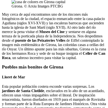
Girona. © Arxiu Imatges PTCBG
Muy cerca de aquí encontramos uno de los rincones más
fotogénicos de la ciudad, el espacio enmarcado entre la casa-palacio
Agullana (siglos XVI-XVII) y las escaleras barrocas que ascienden
hasta la iglesia de Sant Martí (siglo XVII). Al otro lado del río
merece la pena visitar el
Museo del Cine
y sentarse en alguna
terraza de la porticada plaza de la Independencia. Nos despedimos
desde el
puente de las Peixateries Velles
de Eiffel contemplado la
imagen más emblemática de Girona, las coloridas casas a orillas del
río Onyar. Un último apunte para las más sibaritas, Girona es la cuna
de los hermanos Roca y sede de su buque insignia el
Celler de Can
Roca
, un sabroso incentivo para visitar la capital.
Pueblos más bonitos de Girona
Lloret de Mar
Esta popular población costera esconde varias sorpresas. Los
jardines de Santa Clotilde
, enclavados en lo alto de un acantilado,
ofrecen unas vistas impagables sobre el litoral. De inspiración
renacentista, fueron diseñados en 1919 para el marqués de Roviralta
y forman parte de la Ruta Europea de Jardines Históricos. Otra visita