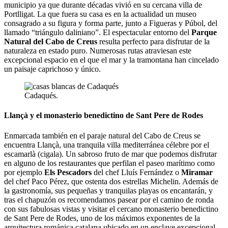
municipio ya que durante décadas vivió en su cercana villa de
Portlligat. La que fuera su casa es en la actualidad un museo
consagrado a su figura y forma parte, junto a Figueras y Púbol, del
llamado “triángulo daliniano”. El espectacular entorno del
Parque
Natural del Cabo de Creus
resulta perfecto para disfrutar de la
naturaleza en estado puro. Numerosas rutas atraviesan este
excepcional espacio en el que el mar y la tramontana han cincelado
un paisaje caprichoso y único.
Cadaqués.
Llançà y el monasterio benedictino de Sant Pere de Rodes
Enmarcada también en el paraje natural del Cabo de Creus se
encuentra Llançà, una tranquila villa mediterránea célebre por el
escamarlà (cigala). Un sabroso fruto de mar que podemos disfrutar
en alguno de los restaurantes que perfilan el paseo marítimo como
por ejemplo
Els Pescadors
del chef Lluís Fernández o
Miramar
del chef Paco Pérez, que ostenta dos estrellas Michelin. Además de
la gastronomía, sus pequeñas y tranquilas playas os encantarán, y
tras el chapuzón os recomendamos pasear por el camino de ronda
con sus fabulosas vistas y visitar el cercano monasterio benedictino
de Sant Pere de Rodes, uno de los máximos exponentes de la
arquitectura románica catalana ubicado en un enclave excepcional.