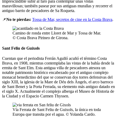
Imprescindible subir al faro para contemplar unas vistas
maravillosas; también pasear por sus antiguas murallas y recorrer el
antiguo barrio de pescadores de Sa Roqueta.
📌
No te pierdas:
Tossa de Mar, secretos de cine en la Costa Brava
.
Camino de ronda entre Lloret de Mar y Tossa de Mar.
© Costa Brava Pirineo de Girona.
Sant Feliu de Guíxols
Cuentan que el periodista Ferrán Agulló acuñó el término Costa
Brava, en 1908, mientras contemplaba las vistas de la bahía desde la
ermita de Sant Elm. Esta antigua villa de pescadores atesora un
notable patrimonio histórico encabezado por el antiguo complejo
monacal benedictino del que se conservan dos torres defensivas del
siglo XIII, la iglesia de la Mare de Déu dels Àngels, el arco barroco
de Sant Benet y la Porta Ferrada, su elemento más antiguo datado en
el siglo X. Actualmente el complejo alberga el Museo de Historia de
la Ciudad y el Espacio Carmen Thyssen.
Vía Ferrata de Sant Feliu de Guixols, la única en toda
Europa que transita por el agua. © Yolanda Cardo.