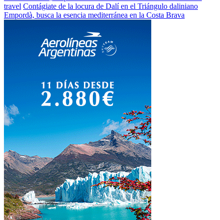
travel
Contágiate de la locura de Dalí en el Triángulo daliniano
Empordà, busca la esencia mediterránea en la Costa Brava