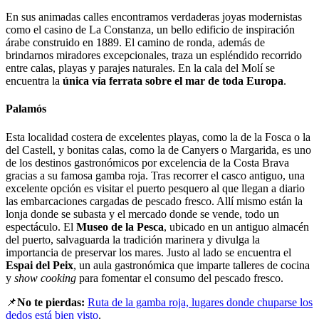
En sus animadas calles encontramos verdaderas joyas modernistas
como el casino de La Constanza, un bello edificio de inspiración
árabe construido en 1889. El camino de ronda, además de
brindarnos miradores excepcionales, traza un espléndido recorrido
entre calas, playas y parajes naturales. En la cala del Molí se
encuentra la
única vía ferrata sobre el mar de toda Europa
.
Palamós
Esta localidad costera de excelentes playas, como la de la Fosca o la
del Castell, y bonitas calas, como la de Canyers o Margarida, es uno
de los destinos gastronómicos por excelencia de la Costa Brava
gracias a su famosa gamba roja. Tras recorrer el casco antiguo, una
excelente opción es visitar el puerto pesquero al que llegan a diario
las embarcaciones cargadas de pescado fresco. Allí mismo están la
lonja donde se subasta y el mercado donde se vende, todo un
espectáculo. El
Museo de la Pesca
, ubicado en un antiguo almacén
del puerto, salvaguarda la tradición marinera y divulga la
importancia de preservar los mares. Justo al lado se encuentra el
Espai del Peix
, un aula gastronómica que imparte talleres de cocina
y
show cooking
para fomentar el consumo del pescado fresco.
📌
No te pierdas:
Ruta de la gamba roja, lugares donde chuparse los
dedos está bien visto
.