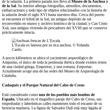
de la salazón. La primera parada nos lleva al
Museo de la Anchoa y
de la Sal
. Su interior alberga fotografías, utensilios, documentos,
embarcaciones y todo tipo de objetos relacionados con la historia de
la salazón desde el siglo XVI hasta nuestros días. Cerca del puerto
se encuentra el Alfolí de la Sal, un antiguo depósito de sal
reconvertido en museo y archivo histórico de la ciudad; y Can Cinto
Xuà, una antigua vivienda de pescadores del XVIII que se conserva
prácticamente intacta.
L’Escala es famosa por su rica anchoa. © Yolanda
Cardo.
A pocos kilómetros se ubica el yacimiento arqueológico de
Ampurias, el único de toda la península ibérica donde existen restos
de una ciudad griega, Emporion, y una romana, Emporiae.
Actualmente acoge una de las sedes del Museo de Arqueología de
Cataluña.
Cadaqués y el Parque Natural del Cabo de Creus
Está considerado como
uno de los pueblos más bonitos de
España
. Ubicado en el magnífico paraje del Cabo de Creus, sus
empedradas y laberínticas calles mantienen todo el encanto de su
herencia marinera. La figura de Salvador Dalí está muy ligada al