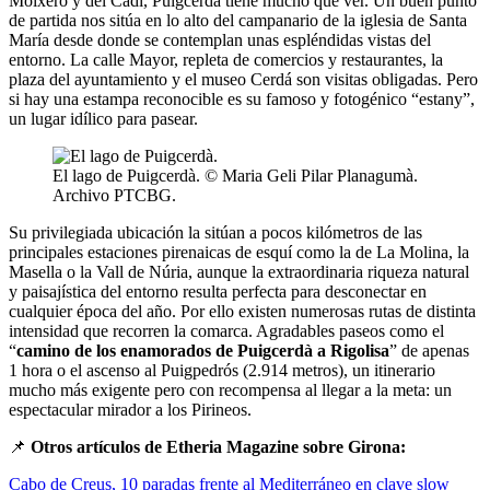
Moixeró y del Cadí, Puigcerdá tiene mucho que ver. Un buen punto
de partida nos sitúa en lo alto del campanario de la iglesia de Santa
María desde donde se contemplan unas espléndidas vistas del
entorno. La calle Mayor, repleta de comercios y restaurantes, la
plaza del ayuntamiento y el museo Cerdá son visitas obligadas. Pero
si hay una estampa reconocible es su famoso y fotogénico “estany”,
un lugar idílico para pasear.
El lago de Puigcerdà. © Maria Geli Pilar Planagumà.
Archivo PTCBG.
Su privilegiada ubicación la sitúan a pocos kilómetros de las
principales estaciones pirenaicas de esquí como la de La Molina, la
Masella o la Vall de Núria, aunque la extraordinaria riqueza natural
y paisajística del entorno resulta perfecta para desconectar en
cualquier época del año. Por ello existen numerosas rutas de distinta
intensidad que recorren la comarca. Agradables paseos como el
“
camino de los enamorados de Puigcerdà a Rigolisa
” de apenas
1 hora o el ascenso al Puigpedrós (2.914 metros), un itinerario
mucho más exigente pero con recompensa al llegar a la meta: un
espectacular mirador a los Pirineos.
📌
Otros artículos de Etheria Magazine sobre Girona:
Cabo de Creus, 10 paradas frente al Mediterráneo en clave slow