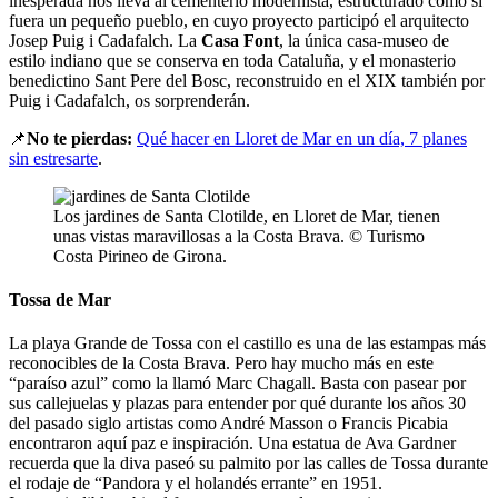
inesperada nos lleva al cementerio modernista, estructurado como si
fuera un pequeño pueblo, en cuyo proyecto participó el arquitecto
Josep Puig i Cadafalch. La
Casa Font
, la única casa-museo de
estilo indiano que se conserva en toda Cataluña, y el monasterio
benedictino Sant Pere del Bosc, reconstruido en el XIX también por
Puig i Cadafalch, os sorprenderán.
📌
No te pierdas:
Qué hacer en Lloret de Mar en un día, 7 planes
sin estresarte
.
Los jardines de Santa Clotilde, en Lloret de Mar, tienen
unas vistas maravillosas a la Costa Brava. © Turismo
Costa Pirineo de Girona.
Tossa de Mar
La playa Grande de Tossa con el castillo es una de las estampas más
reconocibles de la Costa Brava. Pero hay mucho más en este
“paraíso azul” como la llamó Marc Chagall. Basta con pasear por
sus callejuelas y plazas para entender por qué durante los años 30
del pasado siglo artistas como André Masson o Francis Picabia
encontraron aquí paz e inspiración. Una estatua de Ava Gardner
recuerda que la diva paseó su palmito por las calles de Tossa durante
el rodaje de “Pandora y el holandés errante” en 1951.