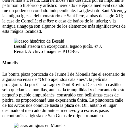
bienvenida a Besalú. Esta hermosa villa desataca por su importante
patrimonio histórico y artístico heredado de época medieval cuando
fue un poderoso condado independiente. La iglesia de Sant Vicenç y
la antigua iglesia del monasterio de Sant Pere, ambas del siglo XII;
la casa de Cornellà; el
mikve
o casa de baños de la judería; y la
antigua sinagoga son algunos de los elementos más significativos de
esta mágica localidad.
Besalú atesora un excepcional legado judío. © J.
Renart. Archivo Imágenes PTCBG.
Monells
La bonita plaza porticada de Jaume I de Monells fue el escenario de
algunas escenas de “Ocho apellidos catalanes”, la película
protagonizada por Clara Lago y Dani Rovira. De su viejo castillo
solo quedan las murallas, aun así la tranquilidad y el encanto de este
pequeño pueblo ampurdanés, construido con bellísimas casas de
piedra, os proporcionará una experiencia única. La pintoresca calle
de los Arcos nos conduce hasta la plaza del Oli, antaño el lugar
destinado al mercado durante el medievo y a escasos pasos
encontraréis la iglesia de San Genís de origen románico.