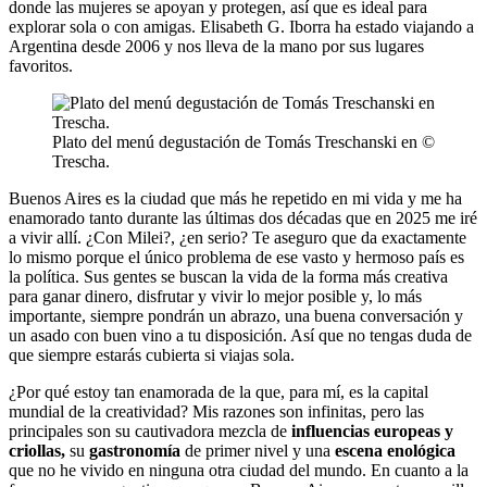
donde las mujeres se apoyan y protegen, así que es ideal para
explorar sola o con amigas. Elisabeth G. Iborra ha estado viajando a
Argentina desde 2006 y nos lleva de la mano por sus lugares
favoritos.
Plato del menú degustación de Tomás Treschanski en ©
Trescha.
Buenos Aires es la ciudad que más he repetido en mi vida y me ha
enamorado tanto durante las últimas dos décadas que en 2025 me iré
a vivir allí. ¿Con Milei?, ¿en serio? Te aseguro que da exactamente
lo mismo porque el único problema de ese vasto y hermoso país es
la política. Sus gentes se buscan la vida de la forma más creativa
para ganar dinero, disfrutar y vivir lo mejor posible y, lo más
importante, siempre pondrán un abrazo, una buena conversación y
un asado con buen vino a tu disposición. Así que no tengas duda de
que siempre estarás cubierta si viajas sola.
¿Por qué estoy tan enamorada de la que, para mí, es la capital
mundial de la creatividad? Mis razones son infinitas, pero las
principales son su cautivadora mezcla de
influencias europeas y
criollas,
su
gastronomía
de primer nivel y una
escena enológica
que no he vivido en ninguna otra ciudad del mundo. En cuanto a la