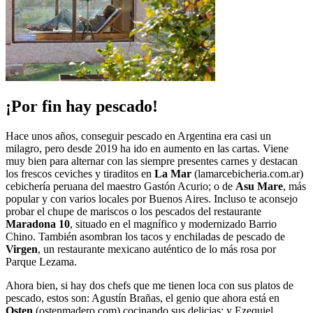
¡Por fin hay pescado!
Hace unos años, conseguir pescado en Argentina era casi un
milagro, pero desde 2019 ha ido en aumento en las cartas. Viene
muy bien para alternar con las siempre presentes carnes y destacan
los frescos ceviches y tiraditos en
La Mar
(lamarcebicheria.com.ar)
cebichería peruana del maestro Gastón Acurio; o de
Asu Mare
, más
popular y con varios locales por Buenos Aires. Incluso te aconsejo
probar el chupe de mariscos o los pescados del restaurante
Maradona 10
, situado en el magnífico y modernizado Barrio
Chino. También asombran los tacos y enchiladas de pescado de
Virgen
, un restaurante mexicano auténtico de lo más rosa por
Parque Lezama.
Ahora bien, si hay dos chefs que me tienen loca con sus platos de
pescado, estos son: Agustín Brañas, el genio que ahora está en
Osten
(ostenmadero.com) cocinando sus delicias; y Ezequiel