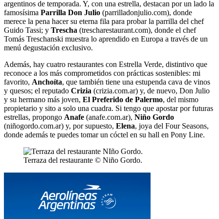
argentinos de temporada. Y, con una estrella, destacan por un lado la
famosísima
Parrilla Don Julio
(parrilladonjulio.com), donde
merece la pena hacer su eterna fila para probar la parrilla del chef
Guido Tassi; y
Trescha
(trescharestaurant.com), donde el chef
Tomás Treschanski muestra lo aprendido en Europa a través de un
menú degustación exclusivo.
Además, hay cuatro restaurantes con Estrella Verde, distintivo que
reconoce a los más comprometidos con prácticas sostenibles: mi
favorito,
Anchoíta
, que también tiene una estupenda cava de vinos
y quesos; el reputado
Crizia
(crizia.com.ar) y, de nuevo, Don Julio
y su hermano más joven,
El Preferido de Palermo
, del mismo
propietario y sito a solo una cuadra. Si tengo que apostar por futuras
estrellas, propongo
Anafe
(anafe.com.ar),
Niño Gordo
(niñogordo.com.ar) y, por supuesto,
Elena
, joya del Four Seasons,
donde además te puedes tomar un cóctel en su hall en Pony Line.
Terraza del restaurante © Niño Gordo.