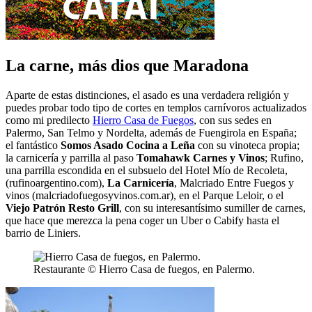
La carne, más dios que Maradona
Aparte de estas distinciones, el asado es una verdadera religión y
puedes probar todo tipo de cortes en templos carnívoros actualizados
como mi predilecto
Hierro Casa de Fuegos
, con sus sedes en
Palermo, San Telmo y Nordelta, además de Fuengirola en España;
el fantástico
Somos Asado Cocina a Leña
con su vinoteca propia;
la carnicería y parrilla al paso
Tomahawk Carnes y Vinos
; Rufino,
una parrilla escondida en el subsuelo del Hotel Mío de Recoleta,
(rufinoargentino.com),
La Carnicería
, Malcriado Entre Fuegos y
vinos (malcriadofuegosyvinos.com.ar), en el Parque Leloir, o el
Viejo Patrón Resto Grill
, con su interesantísimo sumiller de carnes,
que hace que merezca la pena coger un Uber o Cabify hasta el
barrio de Liniers.
Restaurante © Hierro Casa de fuegos, en Palermo.