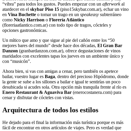
“vibra” para todos los gustos. Puedes empezar con un
afterwork
al
atardecer en el
skybar Piso 15
(piso15skybar.com.ar), echar un vino
en
Vina Buchette
o tomar un trago en un
speakeasy
subterráneo
como
Nicky Harrison
o
Florería Atlántico
(floreriaatlantico.com.ar) con todo tipo de tragos, cócteles y
opciones gastronómicas.
Un mítico que amo y que sigue al pie del cañón entre los “50
mejores bares del mundo” desde hace dos décadas,
El Gran Bar
Danzon
(granbardanzon.com.ar), ofrece degustaciones de vinos
maridados con excelentes tapas los jueves en un ambiente único y
con “musicón”.
Ahora bien, si vas con amigas a cenar, pero también os apetece
bailar, vuestro lugar es
Baga
, dentro del precioso Hipódromo, donde
la gente se sube a los sillones a bailar e igual te sentirías un poco
desubicada si acudes sola. Otra opción más tranquila frente al río es
Enero Restaurant & Aguaviva Bar
(enerocostanera.com) para
cenar y disfrutar de cócteles con vistas.
Arquitectura de todos los estilos
He dejado para el final la información más turística porque es más
fácil de encontrar en otros artículos de viajes. Pero es verdad que