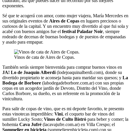
cuadrado, así que puedes hacer un recorrido por sus mejores
exponentes.
Sé que te acogerá con amor, como mujer viajera, María Mercedes en
sus originales eventos de
Aires de Copas
en lugares preciosos o
curiosos de la capital. Y un encuentro muy divertido al que fui sola y
acabé con buenos amigos fue el
festival Paladar Noir
, siempre
rodeado de decenas de buenas bodegas y de puestos de empanadas
y asado para empapar.
Vinos de cata de Aires de Copas.
También serás siempre bienvenida para comprar buenos vinos en
JA! Lo de Joaquín Alberdi
(lodejoaquinalberdi.com), donde su
divertido propietario te aconseja hasta para maridar sus quesos; y
La
Bodega de Borbore
(labodegadeborbore.com.ar) con sus propias
cepas en un acogedor jardín de Devoto, Distrito del Vino, donde
Carlos Borbore, su dueño, es un referente en la promoción de la
vinicultura.
Para salir de copas de vino, que es mi deporte favorito, te presento
estas vinotecas imperdibles:
Vini
, el coqueto bar de vinos del
sumiller Lucky Sosto;
Vinos de Culto Bistró
para beber y comer; la
bohemia
Cava Jufré
(lacavajufre.com.ar) en Villa Crespo; el
Sommelier en bicicleta
(sommelierenbicicleta.com) con su