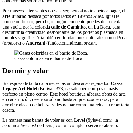
conocer más sobre esta icónica figura.
Por museos interesantes no va a ser, pero si no te apetece pagar, el
arte urbano
destaca por todos lados en Buenos Aires. Igual te
parece un tópico, pero bajo ningún concepto puedes dejar de dar
una vuelta por la colorida
calle de Caminito
, en La Boca, para
descubrir la creatividad desbordante de los porteños plasmada en
murales y grafitis. Y también en fundaciones culturales como
Proa
(proa.org) o
Andreani
(fundacionandreani.org.ar).
Casas coloridas en el barrio de Boca.
Dormir y volar
Si después de tanta caña necesitas un descanso reparador,
Cassa
Lepage Art Hotel
(Bolívar, 373, cassalepage.com) es el oasis
perfecto en pleno centro. Este hotel boutique alberga obras de arte
en cada rincón, desde su sótano hasta su preciosa terraza, para
dormir rodeada de belleza y desayunar como una reina su repostería
casera.
La manera más barata de volar es con
Level
(flylevel.com), la
aerolínea
low cost
de Iberia, con un completo servicio abordo.