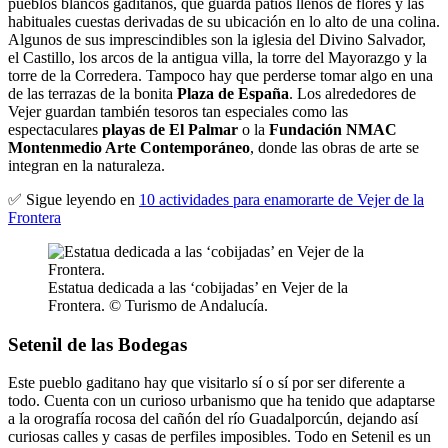
pueblos blancos gaditanos, que guarda patios llenos de flores y las
habituales cuestas derivadas de su ubicación en lo alto de una colina.
Algunos de sus imprescindibles son la iglesia del Divino Salvador,
el Castillo, los arcos de la antigua villa, la torre del Mayorazgo y la
torre de la Corredera. Tampoco hay que perderse tomar algo en una
de las terrazas de la bonita
Plaza de España
. Los alrededores de
Vejer guardan también tesoros tan especiales como las
espectaculares
playas de El Palmar
o la
Fundación NMAC
Montenmedio Arte Contemporáneo
, donde las obras de arte se
integran en la naturaleza.
✅ Sigue leyendo en
10 actividades para enamorarte de Vejer de la
Frontera
Estatua dedicada a las ‘cobijadas’ en Vejer de la
Frontera. © Turismo de Andalucía.
Setenil de las Bodegas
Este pueblo gaditano hay que visitarlo sí o sí por ser diferente a
todo. Cuenta con un curioso urbanismo que ha tenido que adaptarse
a la orografía rocosa del cañón del río Guadalporcún, dejando así
curiosas calles y casas de perfiles imposibles. Todo en Setenil es un