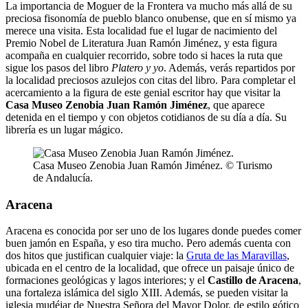
La importancia de Moguer de la Frontera va mucho más allá de su
preciosa fisonomía de pueblo blanco onubense, que en sí mismo ya
merece una visita. Esta localidad fue el lugar de nacimiento del
Premio Nobel de Literatura Juan Ramón Jiménez, y esta figura
acompaña en cualquier recorrido, sobre todo si haces la ruta que
sigue los pasos del libro
Platero y yo
. Además, verás repartidos por
la localidad preciosos azulejos con citas del libro. Para completar el
acercamiento a la figura de este genial escritor hay que visitar la
Casa Museo Zenobia Juan Ramón Jiménez
, que aparece
detenida en el tiempo y con objetos cotidianos de su día a día. Su
librería es un lugar mágico.
Casa Museo Zenobia Juan Ramón Jiménez. © Turismo
de Andalucía.
Aracena
Aracena es conocida por ser uno de los lugares donde puedes comer
buen jamón en España, y eso tira mucho. Pero además cuenta con
dos hitos que justifican cualquier viaje: la
Gruta de las Maravillas
,
ubicada en el centro de la localidad, que ofrece un paisaje único de
formaciones geológicas y lagos interiores; y el
Castillo de Aracena
,
una fortaleza islámica del siglo XIII. Además, se pueden visitar la
iglesia mudéjar de Nuestra Señora del Mayor Dolor, de estilo gótico