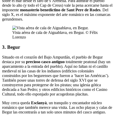
sobre el mar desde el faro de s’Arenella. Para admirar el pueblo
desde lo alto (y todo el Cap de Creus) vale la pena acercarse hasta el
imponente
monasterio benedictino de Sant Pere de Rodes
. Del
siglo X, es el máximo exponente del arte románico en las comarcas
gerundenses.
Vista aérea de cala de Aiguablava, en Begur. © Félix
Lorenzo
3. Begur
Situado en el corazón del Bajo Ampurdán, el pueblo de Begur
destaca por su
precioso casco antiguo
totalmente peatonal (hay un
aparcamiento a la entrada del pueblo). Aquí no faltan ni el castillo
medieval ni las casas de los indianos (edificios coloniales
construidos por los begurenses que fueron a ‘hacer las Américas’).
También posee unas torres de defensa del siglo XVI que se
construyeron para protegerse de los piratas; una iglesia gótica
dedicada a San Pedro; y otros edificios históricos como el Casino
Cultural, todo ello esponjado por acogedoras placitas.
Muy cerca queda
Esclanyà
, un tranquilo y encantador núcleo
románico que también merece una visita. Las ocho playas y calas de
Begur las encontrarás a tan solo unos minutos del casco antiguo.