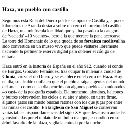
Haza, un pueblo con castillo
Seguimos esta Ruta del Duero por los campos de Castilla y, a pocos
kilómetros de Aranda destaca sobre un cerro el torreón del castillo
de
Haza
, una minúscula localidad que ya ha pasado a la categoría
de ‘vaciada’ –10 vecinos–, pero a la que merece la pena acercarse.
La torre del Homenaje de lo que queda de su
fortaleza medieval
ha
sido convertida en un museo vivo que puede visitarse libremente
haciendo la pertinente reserva digital para obtener el código de
entrada.
Haza entró en la historia de España en el año 912, cuando el conde
de Burgos, Gonzalo Fernández, tras ocupar la milenaria ciudad de
Clunia
, cruza el río Duero y se establece en el cerro de Haza. Hoy
en día, su alcalde confía en que el pueblo atraiga a gentes del mundo
del arte… como en su día ocurrió con algunos pueblos abandonados
–o casi– de la geografía española. De momento, alondras, halcones
y buitres sobrevuelan los cielos a su aire y abajo, en tierra firme,
algunos gatos sin miedo buscan ratones con los que jugar por entre
las ruinas del castillo. En la
iglesia de San Miguel
se conservan
varias tablas hispanoflamencas del siglo XV que descansan ancladas
y custodiadas por el ululato de un búho real que, escondido en su
árbol favorito de la plaza, vigila la entrada por la noche.