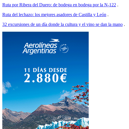
Ruta por Ribera del Duero: de bodega en bodega por la N-122
.
Ruta del lechazo: los mejores asadores de Castilla y León
.
32 excursiones de un día donde la cultura y el vino se dan la mano
.