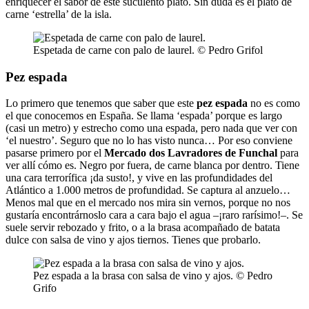
enriquecer el sabor de este suculento plato. Sin duda es el plato de
carne ‘estrella’ de la isla.
Espetada de carne con palo de laurel. © Pedro Grifol
Pez espada
Lo primero que tenemos que saber que este
pez espada
no es como
el que conocemos en España. Se llama ‘espada’ porque es largo
(casi un metro) y estrecho como una espada, pero nada que ver con
‘el nuestro’. Seguro que no lo has visto nunca… Por eso conviene
pasarse primero por el
Mercado dos Lavradores de Funchal
para
ver allí cómo es. Negro por fuera, de carne blanca por dentro. Tiene
una cara terrorífica ¡da susto!, y vive en las profundidades del
Atlántico a 1.000 metros de profundidad. Se captura al anzuelo…
Menos mal que en el mercado nos mira sin vernos, porque no nos
gustaría encontrárnoslo cara a cara bajo el agua –¡raro rarísimo!–. Se
suele servir rebozado y frito, o a la brasa acompañado de batata
dulce con salsa de vino y ajos tiernos. Tienes que probarlo.
Pez espada a la brasa con salsa de vino y ajos. © Pedro
Grifo