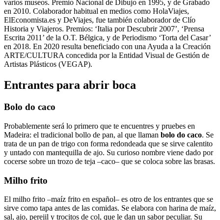
varios museos. Premio Nacional de Dibujo en 1995, y de Grabado
en 2010. Colaborador habitual en medios como HolaViajes,
ElEconomista.es y DeViajes, fue también colaborador de Clío
Historia y Viajeros. Premios: ‘Italia por Descubrir 2007’, ‘Prensa
Escrita 2011’ de la O.T. Bélgica, y de Periodismo ‘Torta del Casar’
en 2018. En 2020 resulta beneficiado con una Ayuda a la Creación
ARTE/CULTURA concedida por la Entidad Visual de Gestión de
Artistas Plásticos (VEGAP).
Entrantes para abrir boca
Bolo do caco
Probablemente será lo primero que te encuentres y pruebes en
Madeira: el tradicional bollo de pan, al que llaman
bolo do caco
. Se
trata de un pan de trigo con forma redondeada que se sirve calentito
y untado con mantequilla de ajo. Su curioso nombre viene dado por
cocerse sobre un trozo de teja –caco– que se coloca sobre las brasas.
Milho frito
El milho frito –maíz frito en español– es otro de los entrantes que se
sirve como tapa antes de las comidas. Se elabora con harina de maíz,
sal, ajo, perejil y trocitos de col, que le dan un sabor peculiar. Su