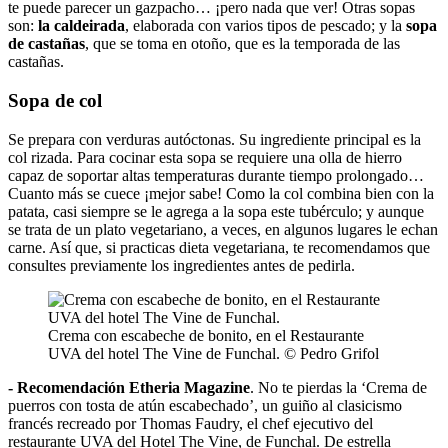
te puede parecer un gazpacho… ¡pero nada que ver! Otras sopas
son:
la caldeirada
, elaborada con varios tipos de pescado; y la
sopa
de castañas
, que se toma en otoño, que es la temporada de las
castañas.
Sopa de col
Se prepara con verduras autóctonas. Su ingrediente principal es la
col rizada. Para cocinar esta sopa se requiere una olla de hierro
capaz de soportar altas temperaturas durante tiempo prolongado…
Cuanto más se cuece ¡mejor sabe! Como la col combina bien con la
patata, casi siempre se le agrega a la sopa este tubérculo; y aunque
se trata de un plato vegetariano, a veces, en algunos lugares le echan
carne. Así que, si practicas dieta vegetariana, te recomendamos que
consultes previamente los ingredientes antes de pedirla.
Crema con escabeche de bonito, en el Restaurante
UVA del hotel The Vine de Funchal. © Pedro Grifol
- Recomendación Etheria Magazine
. No te pierdas la ‘Crema de
puerros con tosta de atún escabechado’, un guiño al clasicismo
francés recreado por Thomas Faudry, el chef ejecutivo del
restaurante UVA del Hotel The Vine, de Funchal. De estrella