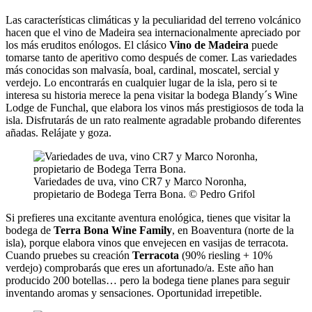
Las características climáticas y la peculiaridad del terreno volcánico
hacen que el vino de Madeira sea internacionalmente apreciado por
los más eruditos enólogos. El clásico
Vino de Madeira
puede
tomarse tanto de aperitivo como después de comer. Las variedades
más conocidas son malvasía, boal, cardinal, moscatel, sercial y
verdejo. Lo encontrarás en cualquier lugar de la isla, pero si te
interesa su historia merece la pena visitar la bodega Blandy´s Wine
Lodge de Funchal, que elabora los vinos más prestigiosos de toda la
isla. Disfrutarás de un rato realmente agradable probando diferentes
añadas. Relájate y goza.
Variedades de uva, vino CR7 y Marco Noronha,
propietario de Bodega Terra Bona. © Pedro Grifol
Si prefieres una excitante aventura enológica, tienes que visitar la
bodega de
Terra Bona Wine Family
, en Boaventura (norte de la
isla), porque elabora vinos que envejecen en vasijas de terracota.
Cuando pruebes su creación
Terracota
(90% riesling + 10%
verdejo) comprobarás que eres un afortunado/a. Este año han
producido 200 botellas… pero la bodega tiene planes para seguir
inventando aromas y sensaciones. Oportunidad irrepetible.