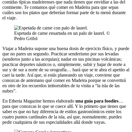
comidas típicas madeirenses que nada tienen que envidiar a las del
continente. Te contamos qué comer en Madeira para que sepas
cuáles son los platos que deberían formar parte de tu menú durante
el viaje.
Espetada de carne ensartada en un palo de laurel. ©
Pedro Grifol
Viajar a Madeira supone una buena dosis de ejercicio físico, y puede
que no pares un segundo. Practicar senderismo por sus levadas
(senderos junto a las acequias); nadar en sus piscinas volcánicas;
practicar deportes náuticos o, simplemente, subir y bajar de norte a
sur y de sur a norte de su orografía… hará que se te abra el apetito al
caer la tarde. Así que, si estás planeando un viaje, conviene que
conozcas de antemano qué comer en Madeira porque se convertirá
en otro de los recuerdos imborrables de tu visita a “la isla de las
nubes”.
En Etheria Magazine hemos elaborado
una guía para foodies
…
para que conozcas lo que se cuece allí. Y lo primero que tienes que
saber es que no hay diferencia de estilos gastronómicos entre los
cuatro puntos cardinales de la isla, así que, normalmente, puedes
pedir cualquiera de sus especialidades allá donde vayas.