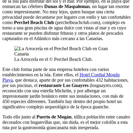
de la isla para disfrutar del sol y el mar. Por ejemplo, en la playa que
enmarcan las célebres
Dunas de Maspalomas
, un lugar tan enorme
como impresionante. No muy lejos, quien busque una cierta
privacidad puede decantarse por lugares con estilo y tan confortables
como
Perchel Beach Club
(perchelbeachclub.com), complejo en
torno a una gran piscina de agua dulce con vistas al mar y en cuyo
restaurante se pueden disfrutar frituras y otros platos de pescados
capturados en el Atlántico más cercano a las Canarias.
La Arrocería en el © Perchel Beach Club.
Este club forma parte de una empresa hotelera con varios
establecimientos en la isla. Entre ellos, el
Hotel Cordial Mogán
Playa
, que destaca, aparte de por sus confortables 432 habitaciones,
por sus piscinas, el
restaurante Los Guayres
(losguayres.com),
reconocido con una estrella Michelin, y por albergar un
impresionante jardín botánico entre sus instalaciones, con más de
450 especies diferentes. También hay dentro del propio hotel un
significativo complejo arqueológico de la época guanche.
Todo ello junto al
Puerto de Mogán
, idílica población entre canales
decorados con buganvillas que, sin duda, es el mejor colofón a esta
ruta por la gastronomía grancanaria más inesperada.