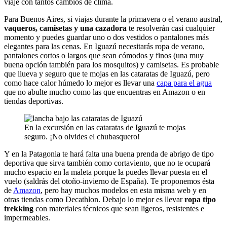
viaje con tantos cambios de clima.
Para Buenos Aires, si viajas durante la primavera o el verano austral,
vaqueros, camisetas y una cazadora
te resolverán casi cualquier
momento y puedes guardar uno o dos vestidos o pantalones más
elegantes para las cenas. En Iguazú necesitarás ropa de verano,
pantalones cortos o largos que sean cómodos y finos (una muy
buena opción también para los mosquitos) y camisetas. Es probable
que llueva y seguro que te mojas en las cataratas de Iguazú, pero
como hace calor húmedo lo mejor es llevar una
capa para el agua
que no abulte mucho como las que encuentras en Amazon o en
tiendas deportivas.
En la excursión en las cataratas de Iguazú te mojas
seguro. ¡No olvides el chubasquero!
Y en la Patagonia te hará falta una buena prenda de abrigo de tipo
deportiva que sirva también como cortaviento, que no te ocupará
mucho espacio en la maleta porque la puedes llevar puesta en el
vuelo (saldrás del otoño-invierno de España). Te proponemos ésta
de
Amazon
, pero hay muchos modelos en esta misma web y en
otras tiendas como Decathlon. Debajo lo mejor es llevar
ropa tipo
trekking
con materiales técnicos que sean ligeros, resistentes e
impermeables.