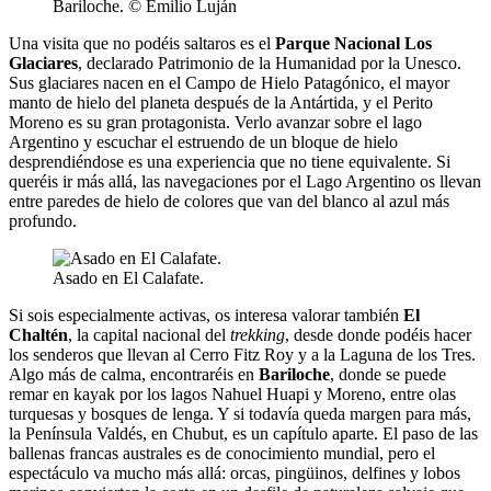
Bariloche. © Emilio Luján
Una visita que no podéis saltaros es el
Parque Nacional Los
Glaciares
, declarado Patrimonio de la Humanidad por la Unesco.
Sus glaciares nacen en el Campo de Hielo Patagónico, el mayor
manto de hielo del planeta después de la Antártida, y el Perito
Moreno es su gran protagonista. Verlo avanzar sobre el lago
Argentino y escuchar el estruendo de un bloque de hielo
desprendiéndose es una experiencia que no tiene equivalente. Si
queréis ir más allá, las navegaciones por el Lago Argentino os llevan
entre paredes de hielo de colores que van del blanco al azul más
profundo.
Asado en El Calafate.
Si sois especialmente activas, os interesa valorar también
El
Chaltén
, la capital nacional del
trekking
, desde donde podéis hacer
los senderos que llevan al Cerro Fitz Roy y a la Laguna de los Tres.
Algo más de calma, encontraréis en
Bariloche
, donde se puede
remar en kayak por los lagos Nahuel Huapi y Moreno, entre olas
turquesas y bosques de lenga. Y si todavía queda margen para más,
la Península Valdés, en Chubut, es un capítulo aparte. El paso de las
ballenas francas australes es de conocimiento mundial, pero el
espectáculo va mucho más allá: orcas, pingüinos, delfines y lobos