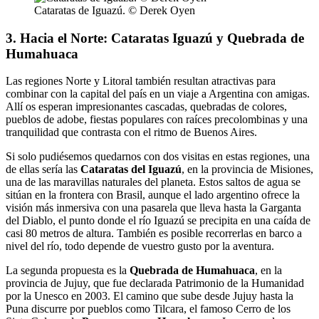
Cataratas de Iguazú. © Derek Oyen
3. Hacia el Norte: Cataratas Iguazú y Quebrada de
Humahuaca
Las regiones Norte y Litoral también resultan atractivas para
combinar con la capital del país en un viaje a Argentina con amigas.
Allí os esperan impresionantes cascadas, quebradas de colores,
pueblos de adobe, fiestas populares con raíces precolombinas y una
tranquilidad que contrasta con el ritmo de Buenos Aires.
Si solo pudiésemos quedarnos con dos visitas en estas regiones, una
de ellas sería las
Cataratas del Iguazú
, en la provincia de Misiones,
una de las maravillas naturales del planeta. Estos saltos de agua se
sitúan en la frontera con Brasil, aunque el lado argentino ofrece la
visión más inmersiva con una pasarela que lleva hasta la Garganta
del Diablo, el punto donde el río Iguazú se precipita en una caída de
casi 80 metros de altura. También es posible recorrerlas en barco a
nivel del río, todo depende de vuestro gusto por la aventura.
La segunda propuesta es la
Quebrada de Humahuaca
, en la
provincia de Jujuy, que fue declarada Patrimonio de la Humanidad
por la Unesco en 2003. El camino que sube desde Jujuy hasta la
Puna discurre por pueblos como Tilcara, el famoso Cerro de los