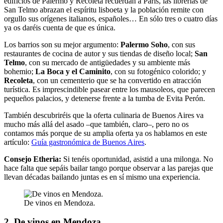
edificios de Palermo y Recoleta recuerdan a París, las librerías de
San Telmo abrazan el espíritu lisboeta y la población remite con
orgullo sus orígenes italianos, españoles… En sólo tres o cuatro días
ya os daréis cuenta de que es única.
Los barrios son su mejor argumento:
Palermo Soho
, con sus
restaurantes de cocina de autor y sus tiendas de diseño local;
San
Telmo
, con su mercado de antigüedades y su ambiente más
bohemio;
La Boca y el Caminito
, con su fotogénico colorido; y
Recoleta
, con un cementerio que se ha convertido en atracción
turística. Es imprescindible pasear entre los mausoleos, que parecen
pequeños palacios, y detenerse frente a la tumba de Evita Perón.
También descubriréis que la oferta culinaria de Buenos Aires va
mucho más allá del asado –que también, claro–, pero no os
contamos más porque de su amplia oferta ya os hablamos en este
artículo:
Guía gastronómica de Buenos Aires
.
Consejo Etheria:
Si tenéis oportunidad, asistid a una milonga. No
hace falta que sepáis bailar tango porque observar a las parejas que
llevan décadas bailando juntas es en sí mismo una experiencia.
De vinos en Mendoza.
2. De vinos en Mendoza