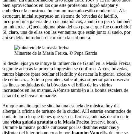
bien aprovechados en los que este profesional logró adaptar y
embellecer la construcción con un marcado estilo modernista. A la
estructura inicial superpuso un sistema de bóvedas de ladrillo,
incorporó una galería de arcos parabólicos, añadió un piso y también
un minarete. ¿Queda alguna pista del uso para el que fue concebido?
Sí, claro, una de ellas son las ventanitas que están junto al suelo, por
ahí se debía introducir el carbón a la carbonera.
Minarete de la Masia Freixa. © Pepa García
Si desde lejos ya se intuye la influencia de Gaudí en la Masía Freixa,
según te acercas la primera impresión se confirma. Arcos, bóvedas,
muros blancos (para ocultar el ladrillo y destacar la higiene), zócalos
de cerámica… Si te lo permiten, sube al piso superior para observar
las líneas onduladas de la bóvedas y el brillo de los vidrios
incrustados en las mismas. Asómate también a la bonita escalera de
caracol que lleva al minarete.
Aunque antaño aquí se situaba una escuela de música, hoy día
alberga la oficina de turismo de la ciudad. Allí estarán encantados de
contarte todo lo que tienes que ver en Terrassa, además de ofrecerte
una
visita guiada gratuita a la Masía Freixa
(reserva hora).
Durante la misma podrás curiosear por las distintas estancias y
disfrutar del interiorismo creado por
Joaquim Vancells,
del que se