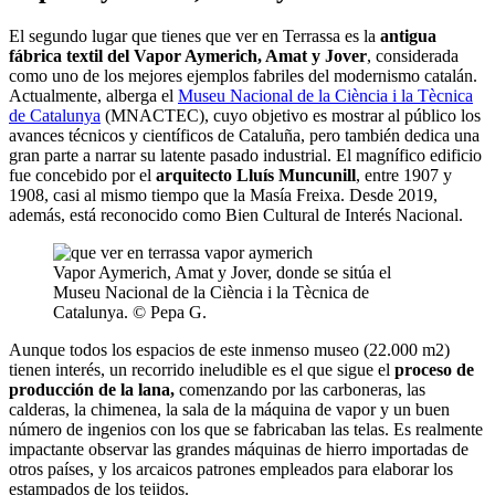
El segundo lugar que tienes que ver en Terrassa es la
antigua
fábrica textil del Vapor Aymerich, Amat y Jover
, considerada
como uno de los mejores ejemplos fabriles del modernismo catalán.
Actualmente, alberga el
Museu Nacional de la Ciència i la Tècnica
de Catalunya
(MNACTEC), cuyo objetivo es mostrar al público los
avances técnicos y científicos de Cataluña, pero también dedica una
gran parte a narrar su latente pasado industrial. El magnífico edificio
fue concebido por el
arquitecto Lluís Muncunill
, entre 1907 y
1908, casi al mismo tiempo que la Masía Freixa. Desde 2019,
además, está reconocido como Bien Cultural de Interés Nacional.
Vapor Aymerich, Amat y Jover, donde se sitúa el
Museu Nacional de la Ciència i la Tècnica de
Catalunya. © Pepa G.
Aunque todos los espacios de este inmenso museo (22.000 m2)
tienen interés, un recorrido ineludible es el que sigue el
proceso de
producción de la lana,
comenzando por las carboneras, las
calderas, la chimenea, la sala de la máquina de vapor y un buen
número de ingenios con los que se fabricaban las telas. Es realmente
impactante observar las grandes máquinas de hierro importadas de
otros países, y los arcaicos patrones empleados para elaborar los
estampados de los tejidos.