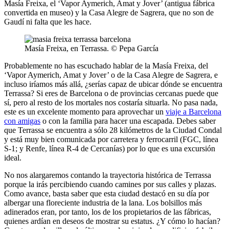
Masía Freixa, el ‘Vapor Aymerich, Amat y Jover’ (antigua fábrica
convertida en museo) y la Casa Alegre de Sagrera, que no son de
Gaudí ni falta que les hace.
Masía Freixa, en Terrassa. © Pepa García
Probablemente no has escuchado hablar de la Masía Freixa, del
‘Vapor Aymerich, Amat y Jover’ o de la Casa Alegre de Sagrera, e
incluso iríamos más allá, ¿serías capaz de ubicar dónde se encuentra
Terrassa? Si eres de Barcelona o de provincias cercanas puede que
sí, pero al resto de los mortales nos costaría situarla. No pasa nada,
este es un excelente momento para aprovechar un
viaje a Barcelona
con amigas
o con la familia para hacer una escapada. Debes saber
que Terrassa se encuentra a sólo 28 kilómetros de la Ciudad Condal
y está muy bien comunicada por carretera y ferrocarril (FGC, línea
S-1; y Renfe, línea R-4 de Cercanías) por lo que es una excursión
ideal.
No nos alargaremos contando la trayectoria histórica de Terrassa
porque la irás percibiendo cuando camines por sus calles y plazas.
Como avance, basta saber que esta ciudad destacó en su día por
albergar una floreciente industria de la lana. Los bolsillos más
adinerados eran, por tanto, los de los propietarios de las fábricas,
quienes ardían en deseos de mostrar su estatus. ¿Y cómo lo hacían?