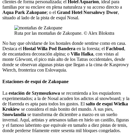
clientes de forma personalizada; el
Hotel Aquarion
, ideal para
familias por su enclave en plena naturaleza y su acceso directo a
Aqua Park Zakopane
; o el
Grand Hotel Norsalowy Dwor
,
situado al lado de la pista de esquí Nosal.
Ruta por las montañas de Zakopane. © Alex Blokstra
No hay que olvidarse de los hostales donde sentirse como en casa.
Destaca el
Hostal Willa Pod Bandera
en la foresta; el
Fachbud
,
de encantadora decoración alpina; o
Villa Halka
, con vistas al
monte GIewont, el pico más alto de los Tatras occidentales, desde
donde se observan algunas pistas que llegan a la cima de Kasprowy
Wierch, fronteriza con Eslovaquia.
Estaciones de esquí de Zakopane
La
estación de Szymoszkowa
se recomienda a los esquiadores
experimentados; a la de Nosal acuden los adictos al snowboard; y la
de Harenda es apta para todos los gustos. El
salto de esquí Wielka
Krokiew
se considera el más bonito del mundo. A sus pies,
Snowlandia
se transforma de diciembre a marzo en un sueño
invernal. Aquí, artistas y artesanos tallan en hielo un castillo, figuras
y el famoso laberinto que equivale en tamaño a diez pistas de tenis,
donde perderse fríamente entre sesenta mil bloques congelados.