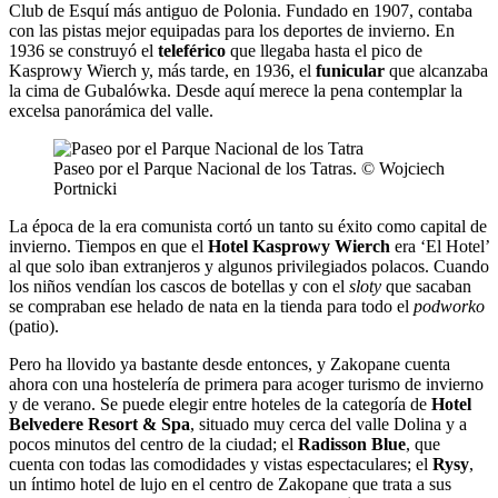
Club de Esquí más antiguo de Polonia. Fundado en 1907, contaba
con las pistas mejor equipadas para los deportes de invierno. En
1936 se construyó el
teleférico
que llegaba hasta el pico de
Kasprowy Wierch y, más tarde, en 1936, el
funicular
que alcanzaba
la cima de Gubalówka. Desde aquí merece la pena contemplar la
excelsa panorámica del valle.
Paseo por el Parque Nacional de los Tatras. © Wojciech
Portnicki
La época de la era comunista cortó un tanto su éxito como capital de
invierno. Tiempos en que el
Hotel Kasprowy Wierch
era ‘El Hotel’
al que solo iban extranjeros y algunos privilegiados polacos. Cuando
los niños vendían los cascos de botellas y con el
sloty
que sacaban
se compraban ese helado de nata en la tienda para todo el
podworko
(patio).
Pero ha llovido ya bastante desde entonces, y Zakopane cuenta
ahora con una hostelería de primera para acoger turismo de invierno
y de verano. Se puede elegir entre hoteles de la categoría de
Hotel
Belvedere Resort & Spa
, situado muy cerca del valle Dolina y a
pocos minutos del centro de la ciudad; el
Radisson Blue
, que
cuenta con todas las comodidades y vistas espectaculares; el
Rysy
,
un íntimo hotel de lujo en el centro de Zakopane que trata a sus