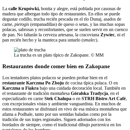
La
calle Krupówki,
bonita y alegre, está poblada por casonas de
madera que albergan todo tipo de restaurantes. En ellos se puede
degustar codillo, trucha recién pescada en el río Dunaj, asados de
carne,
pierogis
(empanadillas) de queso o setas, y las muchas sopas
polacas, sabrosas y reconfortantes, que se suelen servir en un cuenco
de pan. No faltarán la cerveza artesana, la cracoviana
Zywiec
, ni el
pan recién hecho y la manteca para untarlo (
smalec
).
La trucha es un plato típico de Zakopane. © MM
Restaurantes donde comer bien en Zakopane
Los tentadores platos polacos se pueden probar bien en el
restaurante Karczma Po Zboju
de cocina típica polaca. O en
Karczma u Fiakra
bajo una cuidada decoración local. También en
el restaurante de tradición montañesa
Góralska Tradycja
, en el
especializado en carne
Stek Chalupa
o en
STRH Bistro Art Café
,
con excepcionales vistas y ambiente vanguardista. En muchos de
estos restaurantes se disfrutará en vivo de esa música montañesa que
afama a Podhale, tanto por sus sentidas baladas como por la
tradición de sus trajes regionales. Siguen adornados con los
bordados de siempre, como el tradicional dibujo
parzenica
en los
pantalones de los hombres.