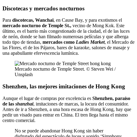
Discotecas y mercados nocturnos
Para
discotecas,
Wanchai
, en Cause Bay, y para exotismos el
mercado nocturno de Temple St.,
vecino de Mong Kok. Este
último, es el barrio más congestionado de la ciudad, el de las luces
de neón, donde se han filmado numerosas películas y que alberga
todo tipo de tiendas,
mercados como
Ladies Market
, el Mercado de
las Flores, el de los Pájaros, bares de karaoke, salones de masaje y
una apabullante efervescencia lumínica.
Mercado nocturno de Temple Street. © Steven Wei /
Unsplash
Shenzhen, las mejores imitaciones de Hong Kong
Aunque el lugar de compras por excelencia es
Shenzhen, paraíso
de las
shanzhai
, imitaciones de marcas, la locura del consumidor.
Antes de ir a Shenzhen, a una hora escasa de Hong Kong, hay que
pedir un visado para entrar en China. El tren llega hasta el mismo
centro comercial.
No se puede abandonar Hong Kong sin haber
disfrutado del espectáculo de luces y sonido ‘Simphony