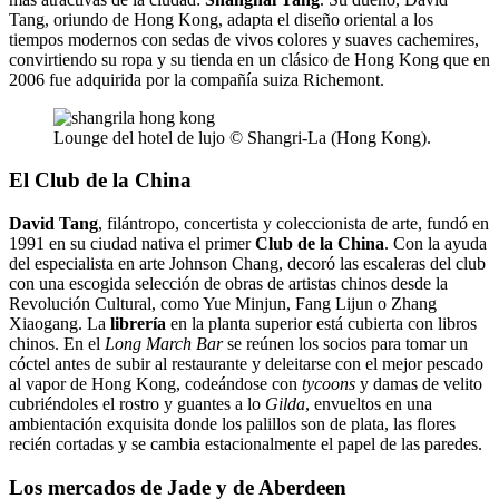
Tang, oriundo de Hong Kong, adapta el diseño oriental a los
tiempos modernos con sedas de vivos colores y suaves cachemires,
convirtiendo su ropa y su tienda en un clásico de Hong Kong que en
2006 fue adquirida por la compañía suiza Richemont.
Lounge del hotel de lujo © Shangri-La (Hong Kong).
El Club de la China
David Tang
, filántropo, concertista y coleccionista de arte, fundó en
1991 en su ciudad nativa el primer
Club de la China
. Con la ayuda
del especialista en arte Johnson Chang, decoró las escaleras del club
con una escogida selección de obras de artistas chinos desde la
Revolución Cultural, como Yue Minjun, Fang Lijun o Zhang
Xiaogang. La
librería
en la planta superior está cubierta con libros
chinos. En el
Long March Bar
se reúnen los socios para tomar un
cóctel antes de subir al restaurante y deleitarse con el mejor pescado
al vapor de Hong Kong, codeándose con
tycoons
y damas de velito
cubriéndoles el rostro y guantes a lo
Gilda
, envueltos en una
ambientación exquisita donde los palillos son de plata, las flores
recién cortadas y se cambia estacionalmente el papel de las paredes.
Los mercados de Jade y de Aberdeen