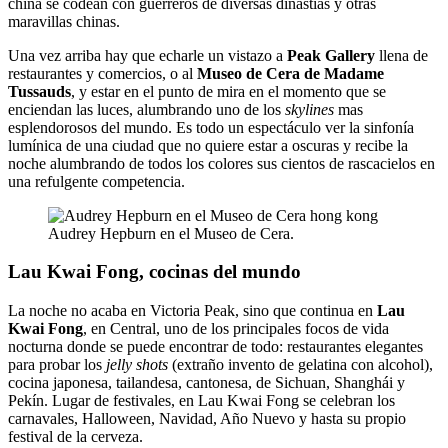
china se codean con guerreros de diversas dinastías y otras
maravillas chinas.
Una vez arriba hay que echarle un vistazo a
Peak Gallery
llena de
restaurantes y comercios, o al
Museo de Cera de Madame
Tussauds
, y estar en el punto de mira en el momento que se
enciendan las luces, alumbrando uno de los
skylines
mas
esplendorosos del mundo. Es todo un espectáculo ver la sinfonía
lumínica de una ciudad que no quiere estar a oscuras y recibe la
noche alumbrando de todos los colores sus cientos de rascacielos en
una refulgente competencia.
Audrey Hepburn en el Museo de Cera.
Lau Kwai Fong, cocinas del mundo
La noche no acaba en Victoria Peak, sino que continua en
Lau
Kwai Fong
, en Central, uno de los principales focos de vida
nocturna donde se puede encontrar de todo: restaurantes elegantes
para probar los
jelly shots
(extraño invento de gelatina con alcohol),
cocina japonesa, tailandesa, cantonesa, de Sichuan, Shanghái y
Pekín. Lugar de festivales, en Lau Kwai Fong se celebran los
carnavales, Halloween, Navidad, Año Nuevo y hasta su propio
festival de la cerveza.