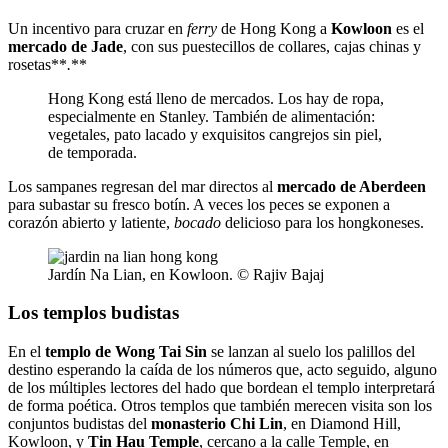
Un incentivo para cruzar en
ferry
de Hong Kong a
Kowloon
es el
mercado de Jade
, con sus puestecillos de collares, cajas chinas y
rosetas**
.
**
Hong Kong está lleno de mercados. Los hay de ropa,
especialmente en Stanley. También de alimentación:
vegetales, pato lacado y exquisitos cangrejos sin piel,
de temporada.
Los sampanes regresan del mar directos al
mercado de Aberdeen
para subastar su fresco botín. A veces los peces se exponen a
corazón abierto y latiente,
bocado
delicioso para los hongkoneses.
Jardín Na Lian, en Kowloon. © Rajiv Bajaj
Los templos budistas
En el
templo de Wong Tai Sin
se lanzan al suelo los palillos del
destino esperando la caída de los números que, acto seguido, alguno
de los múltiples lectores del hado que bordean el templo interpretará
de forma poética. Otros templos que también merecen visita son los
conjuntos budistas del
monasterio Chi Lin
, en Diamond Hill,
Kowloon, y
Tin Hau Temple
, cercano a la calle Temple, en