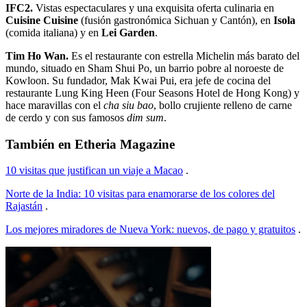
IFC2.
Vistas espectaculares y una exquisita oferta culinaria en
Cuisine Cuisine
(fusión gastronómica Sichuan y Cantón), en
Isola
(comida italiana) y en
Lei Garden
.
Tim Ho Wan.
Es el restaurante con estrella Michelin más barato del
mundo, situado en Sham Shui Po, un barrio pobre al noroeste de
Kowloon. Su fundador, Mak Kwai Pui, era jefe de cocina del
restaurante Lung King Heen (Four Seasons Hotel de Hong Kong) y
hace maravillas con el
cha siu bao
, bollo crujiente relleno de carne
de cerdo y con sus famosos
dim sum
.
También en Etheria Magazine
10 visitas que justifican un viaje a Macao
.
Norte de la India: 10 visitas para enamorarse de los colores del
Rajastán
.
Los mejores miradores de Nueva York: nuevos, de pago y gratuitos
.