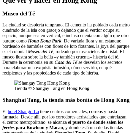
Qué ver y hacer en Hong Kong
Museo del Té
La ciudad se despierta temprano. El cemento ha poblado cada metro
cuadrado de la isla con gracejo dejando que el verdor ocupe su
espacio, aunque sea en vertical, e incluso cuenta con algún que otro
parque como
Hong Kong Park
. De variada flora y un estanque
bordeado de bambúes con flores de loto flotantes, la joya del parque
es el colonial
Museo del Té,
rodeado por rascacielos de cristal. El
museo ilustra sobre la bella –y también cruenta– historia del té.
Durante la ceremonia en su
Casa del Té
se desvelan los secretos
para elaborar una exquisita infusión, cómo servirlo, en qué
recipientes y las propiedades de cada tipo de hierba.
Tienda © Shangay Tang en Hong Kong.
Shanghai Tang, la tienda más bonita de Hong Kong
El
hotel Shangri La
tiene centros comerciales, correos y hasta
farmacia. Desde allí, por los corredores acristalados que entrelazan
el centro metropolitano, se alcanza
el puerto de donde salen los
ferries
para Kowloon y Macao
, y donde está una de las tiendas
más atractivas de la ciudad:
Shanghai Tang
. Su dueño, David