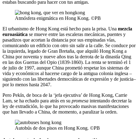
estabas buscando para hacer con tus amigas.
Atmósfera enigmática en Hong Kong. ©PB
El urbanismo de Hong Kong está hecho para la prisa. Una
mezcla
euroasiática
se mueve entre las escaleras mecánicas, puentes y
pasadizos que acortan la distancia por sus empinadas vías,
comunicando un edificio con otro sin salir a la calle. Se conduce por
la izquierda, legado de Gran Bretaña, que alquiló Hong Kong a
China por noventa y nueve años tras la derrota de la dinastía Qing
en las dos Guerras del Opio (1839-1860). La renta se terminó el 1
de julio de 1997, aunque China prometió respetar los sistemas de
vida y económicos al hacerse cargo de la antigua colonia inglesa –
siguiendo con las libertades democráticas de expresión y de justicia–
por lo menos hasta 2047.
Pero Pekín, de boca de la ‘jefa ejecutiva’ de Hong Kong, Carrie
Lam, se ha echado para atrás en su
promesa
intentando decretar la
ley de extradición, lo que ha provocado masivas manifestaciones
que han llevado a China, de momento, a paralizar la orden.
Autobús de dos pisos en Hong Kong. ©PB