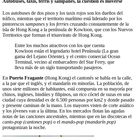
Autobuses, taxis, ferris y sampanes, la cuestión es moverse
Los autobuses de dos pisos y los taxis rojos son los dueños del
tráfico, mientras que el territorio marítimo está liderado por los
pintorescos
sampanes
y los
ferries
cruzando constantemente de la
isla de Hong Kong a la península de Kowloon, que con los Nuevos
Territorios que forman el triunvirato de Hong Kong.
Entre los muchos atractivos con los que cuenta
Kowloon están el legendario hotel Península (La gran
gama del Lejano Oriente), y el centro comercial Ocean
Terminal, vecino al embarcadero del Star Ferry, que
lleva más de un siglo transportando pasajeros.
En
Puerto Fragante
(Hong Kong) el cantonés se habla en la calle,
a la par que el inglés, y el mandarín en minorías. La población, de
unos siete millones de habitantes, está compuesta en su mayoría por
chinos, ingleses, hindúes y filipinos, un rico cóctel de razas en una
ciudad cuya densidad es de 6.500 personas por km2 y donde pasado
y presente caminan de la mano. Los mayores visten de corte asiático
y los jóvenes van a la última. En los mercados flotan las agudas
notas de las canciones ancestrales, mientras que en las discotecas el
canto-pop (cantones pop)
o el
mando-pop (mandarín pop)
protagonizan la noche.