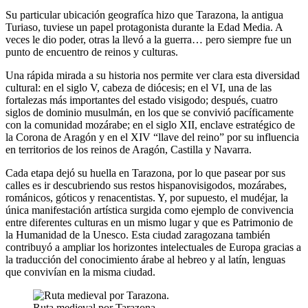
Su particular ubicación geografíca hizo que Tarazona, la antigua
Turiaso, tuviese un papel protagonista durante la Edad Media. A
veces le dio poder, otras la llevó a la guerra… pero siempre fue un
punto de encuentro de reinos y culturas.
Una rápida mirada a su historia nos permite ver clara esta diversidad
cultural: en el siglo V, cabeza de diócesis; en el VI, una de las
fortalezas más importantes del estado visigodo; después, cuatro
siglos de dominio musulmán, en los que se convivió pacíficamente
con la comunidad mozárabe; en el siglo XII, enclave estratégico de
la Corona de Aragón y en el XIV “llave del reino” por su influencia
en territorios de los reinos de Aragón, Castilla y Navarra.
Cada etapa dejó su huella en Tarazona, por lo que pasear por sus
calles es ir descubriendo sus restos hispanovisigodos, mozárabes,
románicos, góticos y renacentistas. Y, por supuesto, el mudéjar, la
única manifestación artística surgida como ejemplo de convivencia
entre diferentes culturas en un mismo lugar y que es Patrimonio de
la Humanidad de la Unesco. Esta ciudad zaragozana también
contribuyó a ampliar los horizontes intelectuales de Europa gracias a
la traducción del conocimiento árabe al hebreo y al latín, lenguas
que convivían en la misma ciudad.
Ruta medieval por Tarazona.