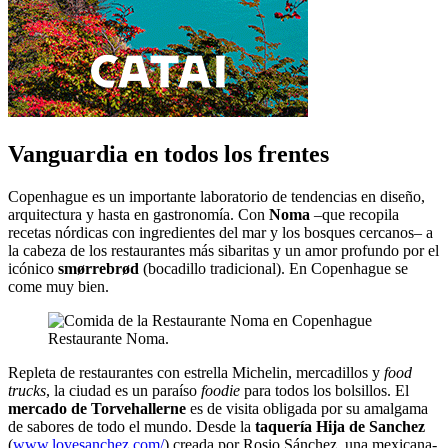
Vanguardia en todos los frentes
Copenhague es un importante laboratorio de tendencias en diseño,
arquitectura y hasta en gastronomía. Con
Noma
–que recopila
recetas nórdicas con ingredientes del mar y los bosques cercanos– a
la cabeza de los restaurantes más sibaritas y un amor profundo por el
icónico
smørrebrød
(bocadillo tradicional). En Copenhague se
come muy bien.
Restaurante Noma.
Repleta de restaurantes con estrella Michelin, mercadillos y
food
trucks
, la ciudad es un paraíso
foodie
para todos los bolsillos. El
mercado de Torvehallerne
es de visita obligada por su amalgama
de sabores de todo el mundo. Desde la
taquería Hija de Sanchez
(
www.lovesanchez.com/
) creada por Rosio Sánchez, una mexicana-