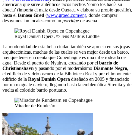
americana que sirve auténticos tacos hechos ‘como los hacía su
abuela’ (importa el maíz desde Oaxaca y elabora su propio quesillo),
hasta el
famoso Grød
(
www.groed.com/en)
, donde comprar
desayunos tan locales como un
porridge
de avena.
Royal Danish Opera. © Jens Markus Lindhe
La modernidad de esta bella ciudad también se aprecia en sus joyas
arquitectónicas, muchas de las cuales se ven mejor desde un barco,
hay que tener en cuenta que Copenhague es una urbe rodeada de
agua. Desde el puerto de Nyahvn, cruzando por el
barrio de
Christianshavn
y pasando por el modernísimo
Diamante Negro,
el edificio de vidrio oscuro de la Biblioteca Real y por el imponente
edificio de la
Royal Danish Opera
diseñado en 2005 y financiado
por un magnate naviero, llegando hasta la emblemática Sirenita y de
vuelta al colorido barrio portuario.
Mirador de Rundetårn.