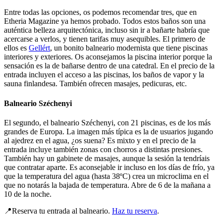
Entre todas las opciones, os podemos recomendar tres, que en
Etheria Magazine ya hemos probado. Todos estos baños son una
auténtica belleza arquitectónica, incluso sin ir a bañarte habría que
acercarse a verlos, y tienen tarifas muy asequibles. El primero de
ellos es
Gellért
, un bonito balneario modernista que tiene piscinas
interiores y exteriores. Os aconsejamos la piscina interior porque la
sensación es la de bañarse dentro de una catedral. En el precio de la
entrada incluyen el acceso a las piscinas, los baños de vapor y la
sauna finlandesa. También ofrecen masajes, pedicuras, etc.
Balneario Széchenyi
El segundo, el balneario Széchenyi, con 21 piscinas, es de los más
grandes de Europa. La imagen más típica es la de usuarios jugando
al ajedrez en el agua, ¿os suena? Es mixto y en el precio de la
entrada incluye también zonas con chorros a distintas presiones.
También hay un gabinete de masajes, aunque la sesión la tendríais
que contratar aparte. Es aconsejable ir incluso en los días de frío, ya
que la temperatura del agua (hasta 38ºC) crea un microclima en el
que no notarás la bajada de temperatura. Abre de 6 de la mañana a
10 de la noche.
📍Reserva tu entrada al balneario.
Haz tu reserva
.