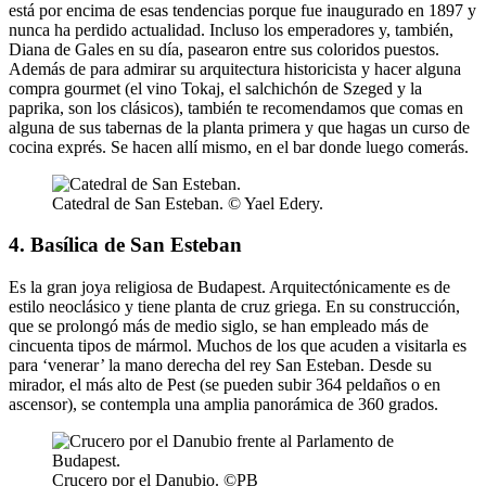
está por encima de esas tendencias porque fue inaugurado en 1897 y
nunca ha perdido actualidad. Incluso los emperadores y, también,
Diana de Gales en su día, pasearon entre sus coloridos puestos.
Además de para admirar su arquitectura historicista y hacer alguna
compra gourmet (el vino Tokaj, el salchichón de Szeged y la
paprika, son los clásicos), también te recomendamos que comas en
alguna de sus tabernas de la planta primera y que hagas un curso de
cocina exprés. Se hacen allí mismo, en el bar donde luego comerás.
Catedral de San Esteban. © Yael Edery.
4. Basílica de San Esteban
Es la gran joya religiosa de Budapest. Arquitectónicamente es de
estilo neoclásico y tiene planta de cruz griega. En su construcción,
que se prolongó más de medio siglo, se han empleado más de
cincuenta tipos de mármol. Muchos de los que acuden a visitarla es
para ‘venerar’ la mano derecha del rey San Esteban. Desde su
mirador, el más alto de Pest (se pueden subir 364 peldaños o en
ascensor), se contempla una amplia panorámica de 360 grados.
Crucero por el Danubio. ©PB