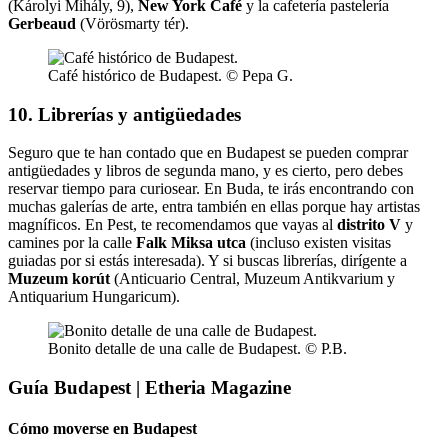
(Károlyi Mihály, 9),
New York Café
y la cafetería pastelería
Gerbeaud
(Vörösmarty tér).
Café histórico de Budapest. © Pepa G.
10. Librerías y antigüedades
Seguro que te han contado que en Budapest se pueden comprar
antigüedades y libros de segunda mano, y es cierto, pero debes
reservar tiempo para curiosear. En Buda, te irás encontrando con
muchas galerías de arte, entra también en ellas porque hay artistas
magníficos. En Pest, te recomendamos que vayas al
distrito V
y
camines por la calle
Falk Miksa utca
(incluso existen visitas
guiadas por si estás interesada). Y si buscas librerías, dirígente a
Muzeum korút
(Anticuario Central, Muzeum Antikvarium y
Antiquarium Hungaricum).
Bonito detalle de una calle de Budapest. © P.B.
Guía Budapest | Etheria Magazine
Cómo moverse en Budapest