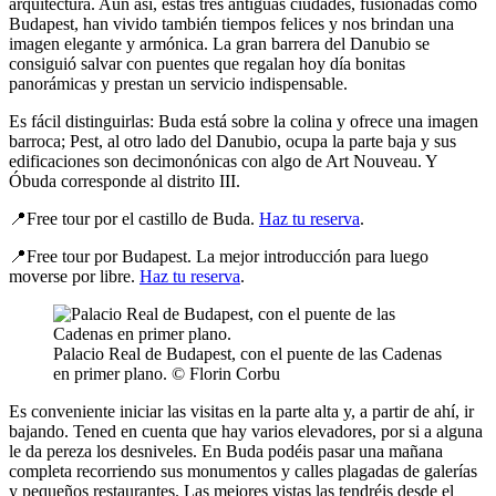
arquitectura. Aún así, estas tres antiguas ciudades, fusionadas como
Budapest, han vivido también tiempos felices y nos brindan una
imagen elegante y armónica. La gran barrera del Danubio se
consiguió salvar con puentes que regalan hoy día bonitas
panorámicas y prestan un servicio indispensable.
Es fácil distinguirlas: Buda está sobre la colina y ofrece una imagen
barroca; Pest, al otro lado del Danubio, ocupa la parte baja y sus
edificaciones son decimonónicas con algo de Art Nouveau. Y
Óbuda corresponde al distrito III.
📍Free tour por el castillo de Buda.
Haz tu reserva
.
📍Free tour por Budapest. La mejor introducción para luego
moverse por libre.
Haz tu reserva
.
Palacio Real de Budapest, con el puente de las Cadenas
en primer plano. © Florin Corbu
Es conveniente iniciar las visitas en la parte alta y, a partir de ahí, ir
bajando. Tened en cuenta que hay varios elevadores, por si a alguna
le da pereza los desniveles. En Buda podéis pasar una mañana
completa recorriendo sus monumentos y calles plagadas de galerías
y pequeños restaurantes. Las mejores vistas las tendréis desde el