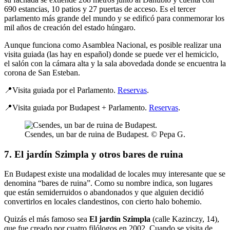
690 estancias, 10 patios y 27 puertas de acceso. Es el tercer
parlamento más grande del mundo y se edificó para conmemorar los
mil años de creación del estado húngaro.
Aunque funciona como Asamblea Nacional, es posible realizar una
visita guiada (las hay en español) donde se puede ver el hemiciclo,
el salón con la cámara alta y la sala abovedada donde se encuentra la
corona de San Esteban.
📍Visita guiada por el Parlamento.
Reservas
.
📍Visita guiada por Budapest + Parlamento.
Reservas
.
Csendes, un bar de ruina de Budapest. © Pepa G.
7. El jardín Szimpla y otros bares de ruina
En Budapest existe una modalidad de locales muy interesante que se
denomina “bares de ruina”. Como su nombre indica, son lugares
que están semiderruidos o abandonados y que alguien decidió
convertirlos en locales clandestinos, con cierto halo bohemio.
Quizás el más famoso sea
El jardín Szimpla
(calle Kazinczy, 14),
que fue creado por cuatro filólogos en 2002. Cuando se visita de