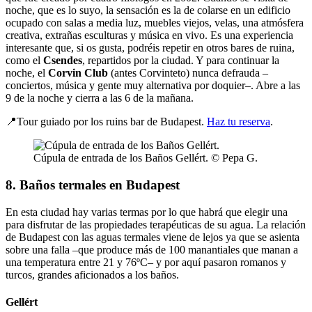
noche, que es lo suyo, la sensación es la de colarse en un edificio
ocupado con salas a media luz, muebles viejos, velas, una atmósfera
creativa, extrañas esculturas y música en vivo. Es una experiencia
interesante que, si os gusta, podréis repetir en otros bares de ruina,
como el
Csendes
, repartidos por la ciudad. Y para continuar la
noche, el
Corvin Club
(antes Corvinteto) nunca defrauda –
conciertos, música y gente muy alternativa por doquier–. Abre a las
9 de la noche y cierra a las 6 de la mañana.
📍Tour guiado por los ruins bar de Budapest.
Haz tu reserva
.
Cúpula de entrada de los Baños Gellért. © Pepa G.
8. Baños termales en Budapest
En esta ciudad hay varias termas por lo que habrá que elegir una
para disfrutar de las propiedades terapéuticas de su agua. La relación
de Budapest con las aguas termales viene de lejos ya que se asienta
sobre una falla –que produce más de 100 manantiales que manan a
una temperatura entre 21 y 76ºC– y por aquí pasaron romanos y
turcos, grandes aficionados a los baños.
Gellért