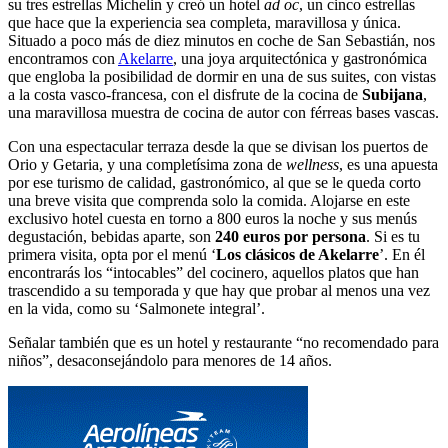
su tres estrellas Michelin y creó un hotel
ad oc
, un cinco estrellas
que hace que la experiencia sea completa, maravillosa y única.
Situado a poco más de diez minutos en coche de San Sebastián, nos
encontramos con
Akelarre
, una joya arquitectónica y gastronómica
que engloba la posibilidad de dormir en una de sus suites, con vistas
a la costa vasco-francesa, con el disfrute de la cocina de
Subijana
,
una maravillosa muestra de cocina de autor con férreas bases vascas.
Con una espectacular terraza desde la que se divisan los puertos de
Orio y Getaria, y una completísima zona de
wellness
, es una apuesta
por ese turismo de calidad, gastronómico, al que se le queda corto
una breve visita que comprenda solo la comida. Alojarse en este
exclusivo hotel cuesta en torno a 800 euros la noche y sus menús
degustación, bebidas aparte, son
240 euros por persona
. Si es tu
primera visita, opta por el menú ‘
Los clásicos de Akelarre
’. En él
encontrarás los “intocables” del cocinero, aquellos platos que han
trascendido a su temporada y que hay que probar al menos una vez
en la vida, como su ‘Salmonete integral’.
Señalar también que es un hotel y restaurante “no recomendado para
niños”, desaconsejándolo para menores de 14 años.