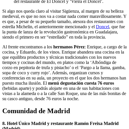
del restaurante de El Doncel y ‘Vieira el Doncel’.
Si algo nos queda claro al visitar Sigüenza, al margen de su belleza
medieval, es que no nos va a costar nada comer maravillosamente. Y
es que, a pesar de su pequeño tamaño, atesora dos restaurantes con
estrella Michelin, el anteriormente mencionado y el
Doncel
, que fue
la punta de lanza de la revolución gastronómica en Guadalajara,
siendo el primero en ser “estrellado” en toda la provincia.
Al frente encontramos a los
hermanos Pérez
: Enrique, a cargo de la
cocina, y Eduardo, de los vinos. Enrique abandera una cocina en la
que equilibra productos y técnicas tradicionales con los nuevos
tiempos y cocinas del mundo, en platos como la ‘Albóndiga de
corzo en pepitoria de trufa y pistacho’ o el ‘Pargo a la llama, gamba,
sopa de coco y curry rojo’. Además, organizan cursos y
conferencias en su aula, un proyecto en el que los dos hermanos han
puesto mucha ilusión. El
menú degustación cuesta 76 euros
(bebidas aparte) y podrás alojarte en una de sus habitaciones con
vistas a la alameda o a la calle San Roque, una de las más bonitas de
su casco antiguo, desde 76 euros la noche.
Comunidad de Madrid
8. Hotel Único Madrid y restaurante Ramón Freixa Madrid
(Madrid).