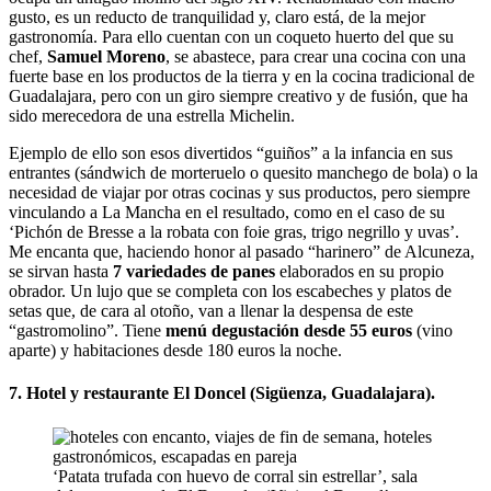
gusto, es un reducto de tranquilidad y, claro está, de la mejor
gastronomía. Para ello cuentan con un coqueto huerto del que su
chef,
Samuel Moreno
, se abastece, para crear una cocina con una
fuerte base en los productos de la tierra y en la cocina tradicional de
Guadalajara, pero con un giro siempre creativo y de fusión, que ha
sido merecedora de una estrella Michelin.
Ejemplo de ello son esos divertidos “guiños” a la infancia en sus
entrantes (sándwich de morteruelo o quesito manchego de bola) o la
necesidad de viajar por otras cocinas y sus productos, pero siempre
vinculando a La Mancha en el resultado, como en el caso de su
‘Pichón de Bresse a la robata con foie gras, trigo negrillo y uvas’.
Me encanta que, haciendo honor al pasado “harinero” de Alcuneza,
se sirvan hasta
7 variedades de panes
elaborados en su propio
obrador. Un lujo que se completa con los escabeches y platos de
setas que, de cara al otoño, van a llenar la despensa de este
“gastromolino”. Tiene
menú degustación desde 55 euros
(vino
aparte) y habitaciones desde 180 euros la noche.
7. Hotel y restaurante El Doncel (Sigüenza, Guadalajara).
‘Patata trufada con huevo de corral sin estrellar’, sala