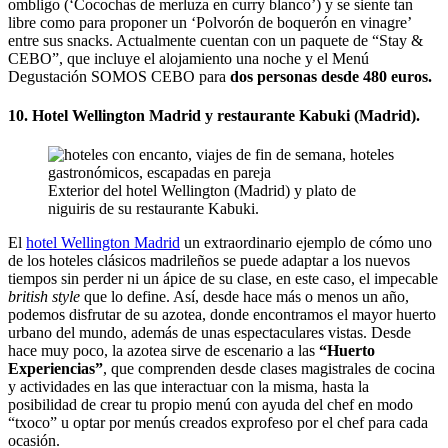
ombligo (‘Cocochas de merluza en curry blanco’) y se siente tan
libre como para proponer un ‘Polvorón de boquerón en vinagre’
entre sus snacks. Actualmente cuentan con un paquete de “Stay &
CEBO”, que incluye el alojamiento una noche y el Menú
Degustación SOMOS CEBO para
dos personas desde 480 euros.
10. Hotel Wellington Madrid y restaurante Kabuki (Madrid).
Exterior del hotel Wellington (Madrid) y plato de
niguiris de su restaurante Kabuki.
El
hotel Wellington Madrid
un extraordinario ejemplo de cómo uno
de los hoteles clásicos madrileños se puede adaptar a los nuevos
tiempos sin perder ni un ápice de su clase, en este caso, el impecable
british style
que lo define. Así, desde hace más o menos un año,
podemos disfrutar de su azotea, donde encontramos el mayor huerto
urbano del mundo, además de unas espectaculares vistas. Desde
hace muy poco, la azotea sirve de escenario a las
“Huerto
Experiencias”
, que comprenden desde clases magistrales de cocina
y actividades en las que interactuar con la misma, hasta la
posibilidad de crear tu propio menú con ayuda del chef en modo
“txoco” u optar por menús creados exprofeso por el chef para cada
ocasión.