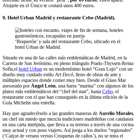
Alojarte en el Único te costará unos 400 euros.
9. Hotel Urban Madrid y restaurante Cebo (Madrid).
‘Boquerón’ y sala del restaurante Cebo, ubicado en el
hotel Urban de Madrid.
Situado en una de las calles más emblemáticas de Madrid, en la
Carrera de San Jerónimo, en pleno triángulo Prado-Thyssen-Reina
Sofía,el
hotel Urban
es un modernísimo hotel “Gran Lujo” con un
diseño muy cuidado estilo
Art Decó
, lleno de obras de arte y
múltiples espacios donde comer muy bien. Desde el Glass Mar
asesorado por
Ángel León
, una barra “marina” con algunos de los
platos más emblemáticos del “chef del mar”, hasta
Cebo
, el
restaurante con el que han conseguido en la última edición de la
Guía Michelin una estrella.
Hay que agradecérselo a las grandes maneras de
Aurelio Morales
,
un chef sin miedo que mezcla tradiciones madrileñas con catalanas
en una carta intrépida, que lleva a su terreno a través de una cocina
muy actual y con poso viajero. Así juega a los duelos “regionales”
(‘Calçot de verano versus Croquetas de callos’), no se mira el