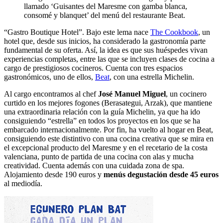
llamado ‘Guisantes del Maresme con gamba blanca,
consomé y blanquet’ del menú del restaurante Beat.
“Gastro Boutique Hotel”. Bajo este lema nace
The Cookbook
, un
hotel que, desde sus inicios, ha considerado la gastronomía parte
fundamental de su oferta. Así, la idea es que sus huéspedes vivan
experiencias completas, entre las que se incluyen clases de cocina a
cargo de prestigiosos cocineros. Cuenta con tres espacios
gastronómicos, uno de ellos,
Beat
, con una estrella Michelin.
Al cargo encontramos al chef
José Manuel Miguel
, un cocinero
curtido en los mejores fogones (Berasategui, Arzak), que mantiene
una extraordinaria relación con la guía Michelin, ya que ha ido
consiguiendo “estrella” en todos los proyectos en los que se ha
embarcado internacionalmente. Por fin, ha vuelto al hogar en Beat,
consiguiendo este distintivo con una cocina creativa que se mira en
el excepcional producto del Maresme y en el recetario de la costa
valenciana, punto de partida de una cocina con alas y mucha
creatividad. Cuenta además con una cuidada zona de spa.
Alojamiento desde 190 euros y
menús degustación desde 45 euros
al mediodía.