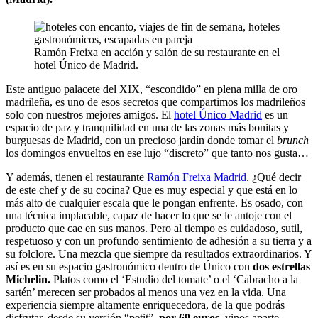
Ramón Freixa en acción y salón de su restaurante en el
hotel Único de Madrid.
Este antiguo palacete del XIX, “escondido” en plena milla de oro
madrileña, es uno de esos secretos que compartimos los madrileños
solo con nuestros mejores amigos. El
hotel Único Madrid
es un
espacio de paz y tranquilidad en una de las zonas más bonitas y
burguesas de Madrid, con un precioso jardín donde tomar el
brunch
los domingos envueltos en ese lujo “discreto” que tanto nos gusta…
Y además, tienen el restaurante
Ramón Freixa Madrid
. ¿Qué decir
de este chef y de su cocina? Que es muy especial y que está en lo
más alto de cualquier escala que le pongan enfrente. Es osado, con
una técnica implacable, capaz de hacer lo que se le antoje con el
producto que cae en sus manos. Pero al tiempo es cuidadoso, sutil,
respetuoso y con un profundo sentimiento de adhesión a su tierra y a
su folclore. Una mezcla que siempre da resultados extraordinarios. Y
así es en su espacio gastronómico dentro de Único con
dos estrellas
Michelin.
Platos como el ‘Estudio del tomate’ o el ‘Cabracho a la
sartén’ merecen ser probados al menos una vez en la vida. Una
experiencia siempre altamente enriquecedora, de la que podrás
disfrutar, desde su versión “petit”,
por 69 euros
, vinos aparte.