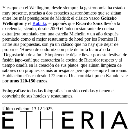
Y es que en el Wellington, desde siempre, la gastronomía ha estado
muy presente, gracias a dos espacios gastronómicos que se sitúan
entre los más prestigiosos de Madrid: el clásico vasco
Goizeko
Wellington
y el
Kabuki
, el japonés que
Ricardo Sanz
llevó a la
excelencia, siendo, desde 2009 el único restaurante de cocina
extranjera premiado con una estrella Michelin y un año después,
premiado como el mejor restaurante de hotel por los Premios H.
Entre sus propuestas, son ya un clásico que no hay que dejar de
probar el ‘Huevo de codorniz con paté de trufa blanca’ o la
‘Degustación de atún’. Simplemente déjate llevar por este festival de
fusión japo-cañí que caracteriza la cocina de Ricardo: respeto y al
tiempo osadía en la creación de sus platos, que aúnan limpieza de
sabores con propuestas más arriesgadas pero que siempre funcionan.
Habitación clásica desde 172 euros. Una comida tipo en Kabuki sale
por
unos 120-150 euros
.
Fotografías
: todas las fotografías han sido cedidas y tienen el
copyright de sus hoteles y restaurantes.
Última edicion: 13.12.2025