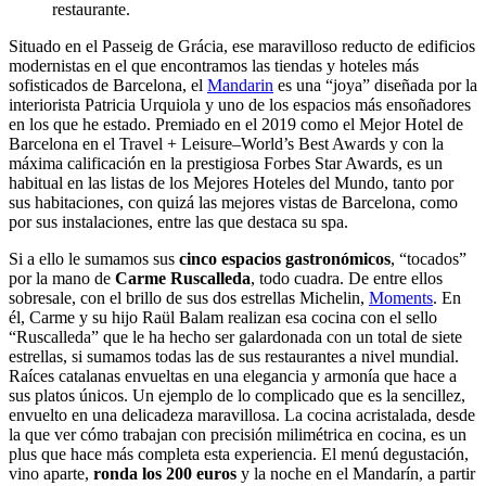
restaurante.
Situado en el Passeig de Grácia, ese maravilloso reducto de edificios
modernistas en el que encontramos las tiendas y hoteles más
sofisticados de Barcelona, el
Mandarin
es una “joya” diseñada por la
interiorista Patricia Urquiola y uno de los espacios más ensoñadores
en los que he estado. Premiado en el 2019 como el Mejor Hotel de
Barcelona en el Travel + Leisure–World’s Best Awards y con la
máxima calificación en la prestigiosa Forbes Star Awards, es un
habitual en las listas de los Mejores Hoteles del Mundo, tanto por
sus habitaciones, con quizá las mejores vistas de Barcelona, como
por sus instalaciones, entre las que destaca su spa.
Si a ello le sumamos sus
cinco espacios gastronómicos
, “tocados”
por la mano de
Carme Ruscalleda
, todo cuadra. De entre ellos
sobresale, con el brillo de sus dos estrellas Michelin,
Moments
. En
él, Carme y su hijo Raül Balam realizan esa cocina con el sello
“Ruscalleda” que le ha hecho ser galardonada con un total de siete
estrellas, si sumamos todas las de sus restaurantes a nivel mundial.
Raíces catalanas envueltas en una elegancia y armonía que hace a
sus platos únicos. Un ejemplo de lo complicado que es la sencillez,
envuelto en una delicadeza maravillosa. La cocina acristalada, desde
la que ver cómo trabajan con precisión milimétrica en cocina, es un
plus que hace más completa esta experiencia. El menú degustación,
vino aparte,
ronda los 200 euros
y la noche en el Mandarín, a partir