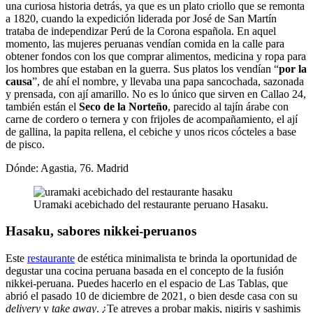
una curiosa historia detrás, ya que es un plato criollo que se remonta
a 1820, cuando la expedición liderada por José de San Martín
trataba de independizar Perú de la Corona española. En aquel
momento, las mujeres peruanas vendían comida en la calle para
obtener fondos con los que comprar alimentos, medicina y ropa para
los hombres que estaban en la guerra. Sus platos los vendían “
por la
causa
”, de ahí el nombre, y llevaba una papa sancochada, sazonada
y prensada, con ají amarillo. No es lo único que sirven en Callao 24,
también están el
Seco de la Norteño
, parecido al tajín árabe con
carne de cordero o ternera y con frijoles de acompañamiento, el ají
de gallina, la papita rellena, el cebiche y unos ricos cócteles a base
de pisco.
Dónde: Agastia, 76. Madrid
Uramaki acebichado del restaurante peruano Hasaku.
Hasaku, sabores nikkei-peruanos
Este
restaurante
de estética minimalista te brinda la oportunidad de
degustar una cocina peruana basada en el concepto de la fusión
nikkei-peruana. Puedes hacerlo en el espacio de Las Tablas, que
abrió el pasado 10 de diciembre de 2021, o bien desde casa con su
delivery
y
take away
. ¿Te atreves a probar makis, nigiris y sashimis