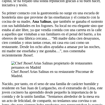
capital, se ha forjado una sólida reputación gracias a su buen hacer,
iniciativa y tesón.
Su primer contacto con la gastronomía no surge en una escuela de
hostelería sino que proviene de las enseñanzas y el contacto con la
cocina de su madre,
Ana Salinas
, que también se ganaba el sustento
con sus habilidades en los fogones. Su local no era elegante sino que
estaba al aire libre, ya que vendía comida con una carreta en la calle
a aquellos que visitaban a sus familiares en el penal del barrio, a los
obreros de una fábrica cercana… “Mi madre daba cien desayunos,
cien comidas y otras tantas cenas, mi casa era casi como un
restaurante. Desde los ocho años ayudaba a amasar por las noches,
mi madre me enseñaba y me gustaba…”, nos comentaba
recientemente Jhosef.
Chef Jhosef Arias Salinas en su restaurante Piscomar de
Madrid.
Nacido, por tanto, en el seno de una familia de carácter humilde y
residente en San Juan de Lurigancho, en el extrarradio de Lima, este
joven cocinero ha aprendido desde pequeño la importancia de la
comida y de la unión familiar. “Sentarnos alrededor de la mesa era
un acto de felicidad, de compartir, no teníamos una corvina o un
lomo alto pero siempre hubo productos que representaban la esencia