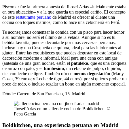
Piscomar fue la primera apuesta de Jhosef Arias –inicialmente estaba
en otra ubicación– y a la que guarda un especial cariño. El concepto
de este
restaurante peruano
de Madrid es ofrecer al cliente una
cocina con toques marinos, como lo hace una cebichería en Perú.
Te aconsejamos comenzar la comida con un pisco para hacer honor
a su nombre, no será el último de la velada. Aunque si no es tu
bebida favorita, puedes decantarte por unas cervezas peruanas,
incluso hay una Cusqueña de quinoa, ideal para las intolerantes al
gluten. Entre las exquisiteces que puedes degustar en este local de
decoración moderna e informal, ideal para una cena con amigas
(antesala de una gran noche), están el
patuleko
, que es una croqueta
de arroz con pato; y el
tumbesino
, un cebiche de pulpo, chipirón,
etc. con leche de tigre. También ofrece
menús degustación
(Mar y
Costa, 39 euros; y Leche de tigre, 44 euros), por si quieres probar un
poco de todo, o incluso regalar un bono en algún momento especial.
Dónde: Carrera de San Francisco, 15. Madrid
Jhosef Arias en un taller de cocina de Boldkitchen. ©
Pepa García
Boldkitchen, una experiencia peruana en Madrid