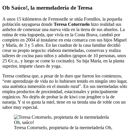
Oh Saúco!, la mermeladería de Teresa
A unos 15 kilómetros de Fermoselle se sitúa Fornillos, la pequeña
población sayaguesa donde
Teresa Cotorruelo
hizo realidad sus
anhelos de comenzar una nueva vida en la tierra de sus abuelos. La
rutina de esta logopeda, que vivía en la Costa Brava, cambió por
completo en 2004 al instalarse en esta comarca con sus hijos Miguel
y María, de 3 y 5 años. En las cuadras de la casa familiar decidió
crear su propio negocio: elabora mermeladas, conservas y realiza
talleres de cocina para niños y adultos (grupos de 10 personas, unos
25 €/c.u., y luego se come lo cocinado). Su hija María, en la planta
superior, imparte clases de yoga.
Teresa confiesa que, a pesar de lo duro que fueron los comienzos,
“este aprendizaje de vida no lo hubiesen tenido en ningún otro lugar,
una auténtica inmersión en el mundo rural". En sus mermeladas sólo
emplea productos de proximidad, estacionales y principalmente
orgánicos. No dejéis de probar la de kiwi con jengibre o la de
naranja. Y si os gusta la miel, tiene en su tienda una de roble con un
sabor muy especial.
Teresa Cotorruelo, propietaria de la mermeladería Oh,