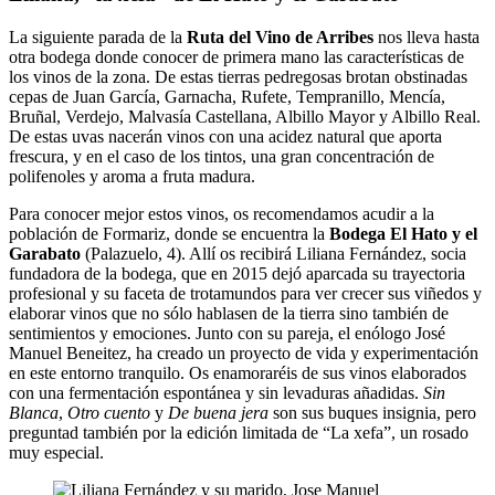
La siguiente parada de la
Ruta del Vino de Arribes
nos lleva hasta
otra bodega donde conocer de primera mano las características de
los vinos de la zona. De estas tierras pedregosas brotan obstinadas
cepas de Juan García, Garnacha, Rufete, Tempranillo, Mencía,
Bruñal, Verdejo, Malvasía Castellana, Albillo Mayor y Albillo Real.
De estas uvas nacerán vinos con una acidez natural que aporta
frescura, y en el caso de los tintos, una gran concentración de
polifenoles y aroma a fruta madura.
Para conocer mejor estos vinos, os recomendamos acudir a la
población de Formariz, donde se encuentra la
Bodega El Hato y el
Garabato
(Palazuelo, 4). Allí os recibirá Liliana Fernández, socia
fundadora de la bodega, que en 2015 dejó aparcada su trayectoria
profesional y su faceta de trotamundos para ver crecer sus viñedos y
elaborar vinos que no sólo hablasen de la tierra sino también de
sentimientos y emociones. Junto con su pareja, el enólogo José
Manuel Beneitez, ha creado un proyecto de vida y experimentación
en este entorno tranquilo. Os enamoraréis de sus vinos elaborados
con una fermentación espontánea y sin levaduras añadidas.
Sin
Blanca
,
Otro cuento
y
De buena jera
son sus buques insignia, pero
preguntad también por la edición limitada de “La xefa”, un rosado
muy especial.