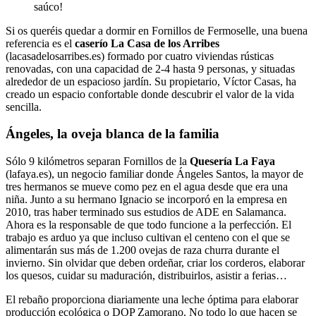
saúco!
Si os queréis quedar a dormir en Fornillos de Fermoselle, una buena
referencia es el
caserío La Casa de los Arribes
(lacasadelosarribes.es) formado por cuatro viviendas rústicas
renovadas, con una capacidad de 2-4 hasta 9 personas, y situadas
alrededor de un espacioso jardín. Su propietario, Víctor Casas, ha
creado un espacio confortable donde descubrir el valor de la vida
sencilla.
Ángeles, la oveja blanca de la familia
Sólo 9 kilómetros separan Fornillos de la
Quesería La Faya
(lafaya.es), un negocio familiar donde Ángeles Santos, la mayor de
tres hermanos se mueve como pez en el agua desde que era una
niña. Junto a su hermano Ignacio se incorporó en la empresa en
2010, tras haber terminado sus estudios de ADE en Salamanca.
Ahora es la responsable de que todo funcione a la perfección. El
trabajo es arduo ya que incluso cultivan el centeno con el que se
alimentarán sus más de 1.200 ovejas de raza churra durante el
invierno. Sin olvidar que deben ordeñar, criar los corderos, elaborar
los quesos, cuidar su maduración, distribuirlos, asistir a ferias…
El rebaño proporciona diariamente una leche óptima para elaborar
producción ecológica o DOP Zamorano. No todo lo que hacen se