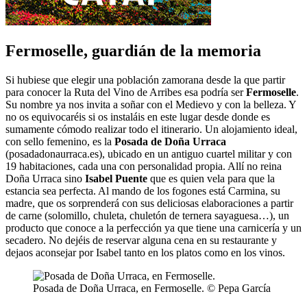
Fermoselle, guardián de la memoria
Si hubiese que elegir una población zamorana desde la que partir
para conocer la Ruta del Vino de Arribes esa podría ser
Fermoselle
.
Su nombre ya nos invita a soñar con el Medievo y con la belleza. Y
no os equivocaréis si os instaláis en este lugar desde donde es
sumamente cómodo realizar todo el itinerario. Un alojamiento ideal,
con sello femenino, es la
Posada de Doña Urraca
(posadadonaurraca.es), ubicado en un antiguo cuartel militar y con
19 habitaciones, cada una con personalidad propia. Allí no reina
Doña Urraca sino
Isabel Puente
que es quien vela para que la
estancia sea perfecta. Al mando de los fogones está Carmina, su
madre, que os sorprenderá con sus deliciosas elaboraciones a partir
de carne (solomillo, chuleta, chuletón de ternera sayaguesa…), un
producto que conoce a la perfección ya que tiene una carnicería y un
secadero. No dejéis de reservar alguna cena en su restaurante y
dejaos aconsejar por Isabel tanto en los platos como en los vinos.
Posada de Doña Urraca, en Fermoselle. © Pepa García