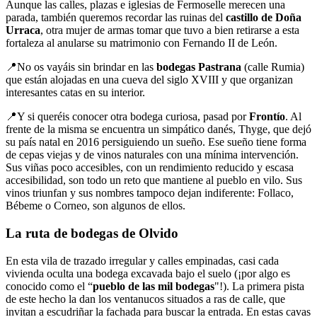
Aunque las calles, plazas e iglesias de Fermoselle merecen una
parada, también queremos recordar las ruinas del
castillo de Doña
Urraca
, otra mujer de armas tomar que tuvo a bien retirarse a esta
fortaleza al anularse su matrimonio con Fernando II de León.
📍No os vayáis sin brindar en las
bodegas Pastrana
(calle Rumia)
que están alojadas en una cueva del siglo XVIII y que organizan
interesantes catas en su interior.
📍Y si queréis conocer otra bodega curiosa, pasad por
Frontío
. Al
frente de la misma se encuentra un simpático danés, Thyge, que dejó
su país natal en 2016 persiguiendo un sueño. Ese sueño tiene forma
de cepas viejas y de vinos naturales con una mínima intervención.
Sus viñas poco accesibles, con un rendimiento reducido y escasa
accesibilidad, son todo un reto que mantiene al pueblo en vilo. Sus
vinos triunfan y sus nombres tampoco dejan indiferente: Follaco,
Bébeme o Corneo, son algunos de ellos.
La ruta de bodegas de Olvido
En esta vila de trazado irregular y calles empinadas, casi cada
vivienda oculta una bodega excavada bajo el suelo (¡por algo es
conocido como el “
pueblo de las mil bodegas
"!). La primera pista
de este hecho la dan los ventanucos situados a ras de calle, que
invitan a escudriñar la fachada para buscar la entrada. En estas cavas