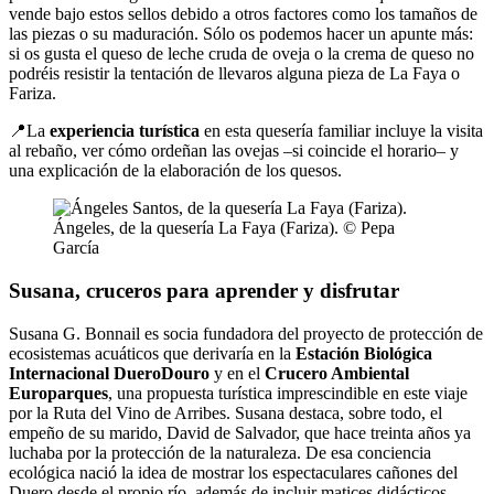
vende bajo estos sellos debido a otros factores como los tamaños de
las piezas o su maduración. Sólo os podemos hacer un apunte más:
si os gusta el queso de leche cruda de oveja o la crema de queso no
podréis resistir la tentación de llevaros alguna pieza de La Faya o
Fariza.
📍La
experiencia turística
en esta quesería familiar incluye la visita
al rebaño, ver cómo ordeñan las ovejas –si coincide el horario– y
una explicación de la elaboración de los quesos.
Ángeles, de la quesería La Faya (Fariza). © Pepa
García
Susana, cruceros para aprender y disfrutar
Susana G. Bonnail es socia fundadora del proyecto de protección de
ecosistemas acuáticos que derivaría en la
Estación Biológica
Internacional DueroDouro
y en el
Crucero Ambiental
Europarques
, una propuesta turística imprescindible en este viaje
por la Ruta del Vino de Arribes. Susana destaca, sobre todo, el
empeño de su marido, David de Salvador, que hace treinta años ya
luchaba por la protección de la naturaleza. De esa conciencia
ecológica nació la idea de mostrar los espectaculares cañones del
Duero desde el propio río, además de incluir matices didácticos