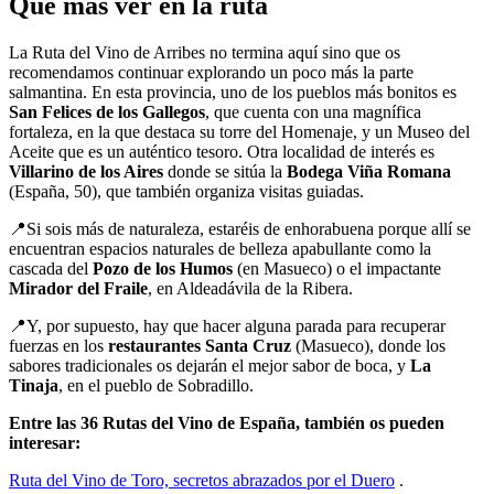
Qué más ver en la ruta
La Ruta del Vino de Arribes no termina aquí sino que os
recomendamos continuar explorando un poco más la parte
salmantina. En esta provincia, uno de los pueblos más bonitos es
San Felices de los Gallegos
, que cuenta con una magnífica
fortaleza, en la que destaca su torre del Homenaje, y un Museo del
Aceite que es un auténtico tesoro. Otra localidad de interés es
Villarino de los Aires
donde se sitúa la
Bodega Viña Romana
(España, 50), que también organiza visitas guiadas.
📍Si sois más de naturaleza, estaréis de enhorabuena porque allí se
encuentran espacios naturales de belleza apabullante como la
cascada del
Pozo de los Humos
(en Masueco) o el impactante
Mirador del Fraile
, en Aldeadávila de la Ribera.
📍Y, por supuesto, hay que hacer alguna parada para recuperar
fuerzas en los
restaurantes Santa Cruz
(Masueco), donde los
sabores tradicionales os dejarán el mejor sabor de boca, y
La
Tinaja
, en el pueblo de Sobradillo.
Entre las 36 Rutas del Vino de España, también os pueden
interesar:
Ruta del Vino de Toro, secretos abrazados por el Duero
.