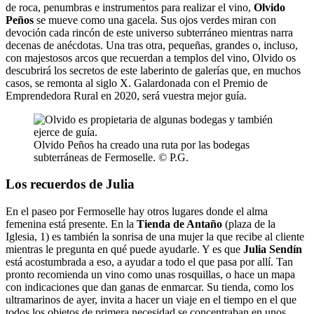
de roca, penumbras e instrumentos para realizar el vino,
Olvido
Peños
se mueve como una gacela. Sus ojos verdes miran con
devoción cada rincón de este universo subterráneo mientras narra
decenas de anécdotas. Una tras otra, pequeñas, grandes o, incluso,
con majestosos arcos que recuerdan a templos del vino, Olvido os
descubrirá los secretos de este laberinto de galerías que, en muchos
casos, se remonta al siglo X. Galardonada con el Premio de
Emprendedora Rural en 2020, será vuestra mejor guía.
Olvido Peños ha creado una ruta por las bodegas
subterráneas de Fermoselle. © P.G.
Los recuerdos de Julia
En el paseo por Fermoselle hay otros lugares donde el alma
femenina está presente. En la
Tienda de Antaño
(plaza de la
Iglesia, 1) es también la sonrisa de una mujer la que recibe al cliente
mientras le pregunta en qué puede ayudarle. Y es que
Julia Sendín
está acostumbrada a eso, a ayudar a todo el que pasa por allí. Tan
pronto recomienda un vino como unas rosquillas, o hace un mapa
con indicaciones que dan ganas de enmarcar. Su tienda, como los
ultramarinos de ayer, invita a hacer un viaje en el tiempo en el que
todos los objetos de primera necesidad se concentraban en unos