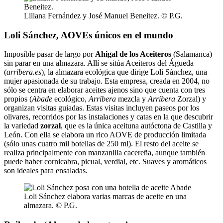
Liliana Fernández y José Manuel Beneitez. © P.G.
Loli Sánchez, AOVEs únicos en el mundo
Imposible pasar de largo por
Ahigal de los Aceiteros
(Salamanca)
sin parar en una almazara. Allí se sitúa Aceiteros del Águeda
(
arribera.es
), la almazara ecológica que dirige Loli Sánchez, una
mujer apasionada de su trabajo. Esta empresa, creada en 2004, no
sólo se centra en elaborar aceites ajenos sino que cuenta con tres
propios (
Abade
ecológico,
Arribera
mezcla y
Arribera
Zorzal) y
organizan visitas guiadas. Estas visitas incluyen paseos por los
olivares, recorridos por las instalaciones y catas en la que descubrir
la variedad
zorzal
, que es la única aceituna autóctona de Castilla y
León. Con ella se elabora un rico AOVE de producción limitada
(sólo unas cuatro mil botellas de 250 ml). El resto del aceite se
realiza principalmente con manzanilla cacereña, aunque también
puede haber cornicabra, picual, verdial, etc. Suaves y aromáticos
son ideales para ensaladas.
Loli Sánchez elabora varias marcas de aceite en una
almazara. © P.G.