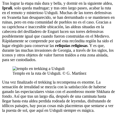
Tras lograr la etapa más dura y bella, y dormir en la siguiente aldea,
Iprali
, solo queda madrugar; y tras otro largo paseo, acabar la ruta
en el remoto y misterioso Ushguli. Muchas de las torres defensivas
en Svanetia han desaparecido, se han derrumbado o se mantienen en
ruinas, pero en esta comunidad de pueblos no es el caso. Gracias a
su caprichosa e inaccesible ubicación, las aldeas situadas en la
cabecera del desfiladero de Enguri lucen sus torres defensivas
posiblemente igual que cuando fueron construidas en el Medievo.
Rápidamente se comprende por qué esta recóndita región ha sido el
lugar elegido para conservar las
reliquias religiosas
. Y es que,
durante las muchas invasiones de Georgia, a través de los siglos, los
iconos y otros objetos de valor fueron traídos a esta zona aislada,
para ser custodiados.
Templo en la ruta de Ushguli. © G. Martínez
Una vez finalizado el trekking la recompensa es enorme. La
sensación de irrealidad se mezcla con la satisfacción de haberse
ganado las espectaculares vistas con el asombroso monte Shkhara de
fondo. Así que tras un largo día, después de una caminata hasta
llegar hasta esta aldea perdida rodeada de leyendas, disfrutando de
idílicos paisajes, hay pocas cosas más placenteras que sentarse a ver
la puesta de sol, que aquí en Ushguli siempre es mágica.