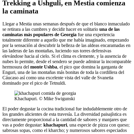
Trekking a Ushguli, en Mestia comienza
la caminata
Llegar a Mestia unas semanas después de que el blanco inmaculado
se retirara a las cumbres y decidir hacer en solitario
una de las
caminatas más populares de Georgia
fue una experiencia
totalmente diferente a aquello que me había imaginado, empezando
por la sensación al descubrir la belleza de las aldeas encaramadas en
las laderas de las montañas, luciendo sus torres defensivas
elevándose hacia al cielo. Si el clima es clemente, y la ausencia de
nubes lo permite, desde el sendero se puede admirar la incomparable
hermosura del
monte Ushba
, el pico que domina la garganta de
Enguri, una de las montañas más bonitas de toda la cordillera del
Cáucaso así como una excelente vista del valle de Svanetia
dominado por el pico de Tetnuldi.
Khachapuri. © Mike Swigunski
El poder degustar la cocina tradicional fue indudablemente otro de
los grandes alicientes de esta travesía. La diversidad paisajística es
directamente proporcional a la cantidad de sabores y manjares que
vas a poder degustar:
khachapuri
, una especie de pizza con queso;
sabrosas sopas, como el kharcho; y numerosos sabores especiados