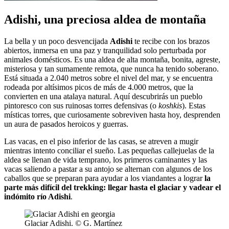
Adishi, una preciosa aldea de montaña
La bella y un poco desvencijada
Adishi
te recibe con los brazos
abiertos, inmersa en una paz y tranquilidad solo perturbada por
animales domésticos. Es una aldea de alta montaña, bonita, agreste,
misteriosa y tan sumamente remota, que nunca ha tenido soberano.
Está situada a 2.040 metros sobre el nivel del mar, y se encuentra
rodeada por altísimos picos de más de 4.000 metros, que la
convierten en una atalaya natural. Aquí descubrirás un pueblo
pintoresco con sus ruinosas torres defensivas (o
koshkis
). Estas
místicas torres, que curiosamente sobreviven hasta hoy, desprenden
un aura de pasados heroicos y guerras.
Las vacas, en el piso inferior de las casas, se atreven a mugir
mientras intento conciliar el sueño. Las pequeñas callejuelas de la
aldea se llenan de vida temprano, los primeros caminantes y las
vacas saliendo a pastar a su antojo se alternan con algunos de los
caballos que se preparan para ayudar a los viandantes a lograr
la
parte más difícil del trekking: llegar hasta el glaciar y vadear el
indómito río Adishi
.
Glaciar Adishi. © G. Martínez