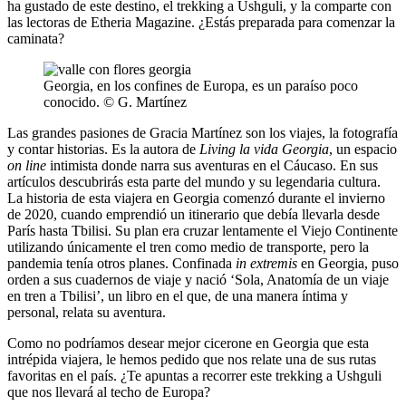
ha gustado de este destino, el trekking a Ushguli, y la comparte con
las lectoras de Etheria Magazine. ¿Estás preparada para comenzar la
caminata?
Georgia, en los confines de Europa, es un paraíso poco
conocido. © G. Martínez
Las grandes pasiones de Gracia Martínez son los viajes, la fotografía
y contar historias. Es la autora de
Living la vida Georgia
, un espacio
on line
intimista donde narra sus aventuras en el Cáucaso. En sus
artículos descubrirás esta parte del mundo y su legendaria cultura.
La historia de esta viajera en Georgia comenzó durante el invierno
de 2020, cuando emprendió un itinerario que debía llevarla desde
París hasta Tbilisi. Su plan era cruzar lentamente el Viejo Continente
utilizando únicamente el tren como medio de transporte, pero la
pandemia tenía otros planes. Confinada
in extremis
en Georgia, puso
orden a sus cuadernos de viaje y nació ‘Sola, Anatomía de un viaje
en tren a Tbilisi’, un libro en el que, de una manera íntima y
personal, relata su aventura.
Como no podríamos desear mejor cicerone en Georgia que esta
intrépida viajera, le hemos pedido que nos relate una de sus rutas
favoritas en el país. ¿Te apuntas a recorrer este trekking a Ushguli
que nos llevará al techo de Europa?