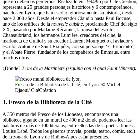
que no debemos perdernos. Realizado en 1994/95 por Cité Création,
representa a 25 grandes personajes históricos y 6 contemporáneos,
nacidos en Lyon, que han escrito, gloriosamente, su historia, desde
hace 2.000 años. Desde el emperador Claudio hasta Paul Bocuse,
uno de los artífices de la
nouvelle cuisine
, proclamado Chef del siglo
XX, pasando por Madame Récamier, la musa del escritor
Chateaubriand, los hermanos Lumière, creadores del cine, la
marioneta de Guiñol y su creador Laurent Mourguet o el aviador y
escritor Antoine de Saint-Exupéry, con su personaje ‘El Principito’,
y el Abate Pierre, fundador de los compañeros de Emmaus, entre
muchos otros.
¿Dónde?
2 rue de la Martinière (esquina con el quai Saint-Vincent).
Fresco de la Biblioteca de la Cité, en Lyon. © Michel
Djaoui/ CitéCréation
3. Fresco de la Biblioteca de la Cité
A 350 metros del Fresco de los Lioneses, encontramos una
biblioteca gigante en un mural de 400 m2 donde podemos leer las
palabras de más de 100 literatos, entre ellos las de la poetisa lionesa
Louise Labé. Todos los géneros (novela, poesía, teatro, cómic, etc.)
de la zona de Lyon y de Rhône-Alpes están presentes.