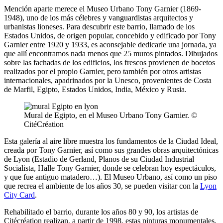
Mención aparte merece el Museo Urbano Tony Garnier (1869-
1948), uno de los más célebres y vanguardistas arquitectos y
urbanistas lioneses. Para descubrir este barrio, llamado de los
Estados Unidos, de origen popular, concebido y edificado por Tony
Garnier entre 1920 y 1933, es aconsejable dedicarle una jornada, ya
que allí encontramos nada menos que 25 muros pintados. Dibujados
sobre las fachadas de los edificios, los frescos provienen de bocetos
realizados por el propio Garnier, pero también por otros artistas
internacionales, apadrinados por la Unesco, provenientes de Costa
de Marfil, Egipto, Estados Unidos, India, México y Rusia.
Mural de Egipto, en el Museo Urbano Tony Garnier. ©
CitéCréation
Esta galería al aire libre muestra los fundamentos de la Ciudad Ideal,
creada por Tony Garnier, así como sus grandes obras arquitectónicas
de Lyon (Estadio de Gerland, Planos de su Ciudad Industrial
Socialista, Halle Tony Garnier, donde se celebran hoy espectáculos,
y que fue antiguo matadero…). El Museo Urbano, así como un piso
que recrea el ambiente de los años 30, se pueden visitar con la
Lyon
City Card
.
Rehabilitado el barrio, durante los años 80 y 90, los artistas de
Citécréation realizan, a partir de 1998, estas pinturas monumentales,