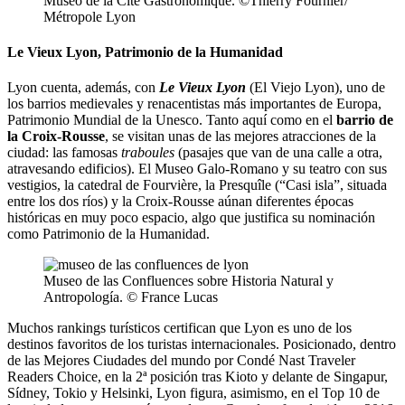
Museo de la Cité Gastronomique. ©Thierry Fournier/
Métropole Lyon
Le Vieux Lyon, Patrimonio de la Humanidad
Lyon cuenta, además, con
Le Vieux Lyon
(El Viejo Lyon), uno de
los barrios medievales y renacentistas más importantes de Europa,
Patrimonio Mundial de la Unesco. Tanto aquí como en el
barrio de
la Croix-Rousse
, se visitan unas de las mejores atracciones de la
ciudad: las famosas
traboules
(pasajes que van de una calle a otra,
atravesando edificios). El Museo Galo-Romano y su teatro con sus
vestigios, la catedral de Fourvière, la Presquîle (“Casi isla”, situada
entre los dos ríos) y la Croix-Rousse aúnan diferentes épocas
históricas en muy poco espacio, algo que justifica su nominación
como Patrimonio de la Humanidad.
Museo de las Confluences sobre Historia Natural y
Antropología. © France Lucas
Muchos rankings turísticos certifican que Lyon es uno de los
destinos favoritos de los turistas internacionales. Posicionado, dentro
de las Mejores Ciudades del mundo por Condé Nast Traveler
Readers Choice, en la 2ª posición tras Kioto y delante de Singapur,
Sídney, Tokio y Helsinki, Lyon figura, asimismo, en el Top 10 de