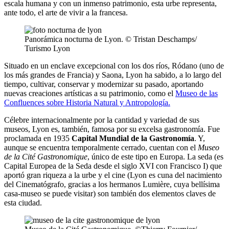
escala humana y con un inmenso patrimonio, esta urbe representa,
ante todo, el arte de vivir a la francesa.
Panorámica nocturna de Lyon. © Tristan Deschamps/
Turismo Lyon
Situado en un enclave excepcional con los dos ríos, Ródano (uno de
los más grandes de Francia) y Saona, Lyon ha sabido, a lo largo del
tiempo, cultivar, conservar y modernizar su pasado, aportando
nuevas creaciones artísticas a su patrimonio, como el
Museo de las
Confluences sobre Historia Natural y Antropología.
Célebre internacionalmente por la cantidad y variedad de sus
museos, Lyon es, también, famosa por su excelsa gastronomía. Fue
proclamada en 1935
Capital Mundial de la Gastronomía
. Y,
aunque se encuentra temporalmente cerrado, cuentan con el
Museo
de la Cité Gastronomique
, único de este tipo en Europa. La seda (es
Capital Europea de la Seda desde el siglo XVI con Francisco I) que
aportó gran riqueza a la urbe y el cine (Lyon es cuna del nacimiento
del Cinematógrafo, gracias a los hermanos Lumière, cuya bellísima
casa-museo se puede visitar) son también dos elementos claves de
esta ciudad.