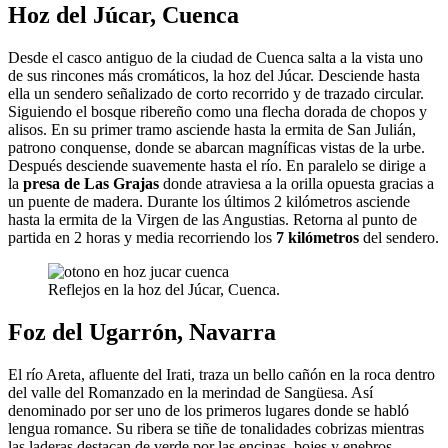
Hoz del Júcar, Cuenca
Desde el casco antiguo de la ciudad de Cuenca salta a la vista uno
de sus rincones más cromáticos, la hoz del Júcar. Desciende hasta
ella un sendero señalizado de corto recorrido y de trazado circular.
Siguiendo el bosque ribereño como una flecha dorada de chopos y
alisos. En su primer tramo asciende hasta la ermita de San Julián,
patrono conquense, donde se abarcan magníficas vistas de la urbe.
Después desciende suavemente hasta el río. En paralelo se dirige a
la
presa de Las Grajas
donde atraviesa a la orilla opuesta gracias a
un puente de madera. Durante los últimos 2 kilómetros asciende
hasta la ermita de la Virgen de las Angustias. Retorna al punto de
partida en 2 horas y media recorriendo los
7 kilómetros
del sendero.
Reflejos en la hoz del Júcar, Cuenca.
Foz del Ugarrón, Navarra
El río Areta, afluente del Irati, traza un bello cañón en la roca dentro
del valle del Romanzado en la merindad de Sangüesa. Así
denominado por ser uno de los primeros lugares donde se habló
lengua romance. Su ribera se tiñe de tonalidades cobrizas mientras
las laderas destacan de verde por las encinas, bojes y enebros.