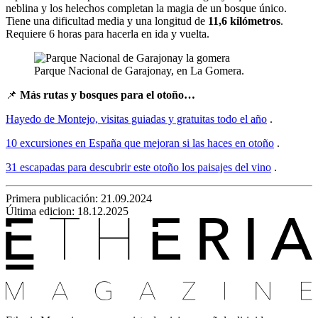
neblina y los helechos completan la magia de un bosque único.
Tiene una dificultad media y una longitud de
11,6 kilómetros
.
Requiere 6 horas para hacerla en ida y vuelta.
Parque Nacional de Garajonay, en La Gomera.
📌
Más rutas y bosques para el otoño…
Hayedo de Montejo, visitas guiadas y gratuitas todo el año
.
10 excursiones en España que mejoran si las haces en otoño
.
31 escapadas para descubrir este otoño los paisajes del vino
.
Primera publicación:
21.09.2024
Última edicion: 18.12.2025