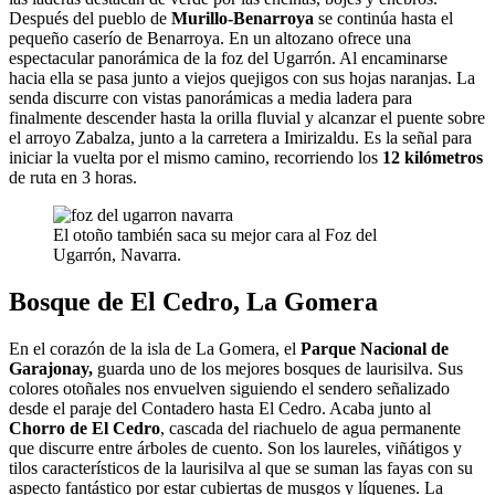
Después del pueblo de
Murillo-Benarroya
se continúa hasta el
pequeño caserío de Benarroya. En un altozano ofrece una
espectacular panorámica de la foz del Ugarrón. Al encaminarse
hacia ella se pasa junto a viejos quejigos con sus hojas naranjas. La
senda discurre con vistas panorámicas a media ladera para
finalmente descender hasta la orilla fluvial y alcanzar el puente sobre
el arroyo Zabalza, junto a la carretera a Imirizaldu. Es la señal para
iniciar la vuelta por el mismo camino, recorriendo los
12 kilómetros
de ruta en 3 horas.
El otoño también saca su mejor cara al Foz del
Ugarrón, Navarra.
Bosque de El Cedro, La Gomera
En el corazón de la isla de La Gomera, el
Parque Nacional de
Garajonay,
guarda uno de los mejores bosques de laurisilva. Sus
colores otoñales nos envuelven siguiendo el sendero señalizado
desde el paraje del Contadero hasta El Cedro. Acaba junto al
Chorro de El Cedro
, cascada del riachuelo de agua permanente
que discurre entre árboles de cuento. Son los laureles, viñátigos y
tilos característicos de la laurisilva al que se suman las fayas con su
aspecto fantástico por estar cubiertas de musgos y líquenes. La