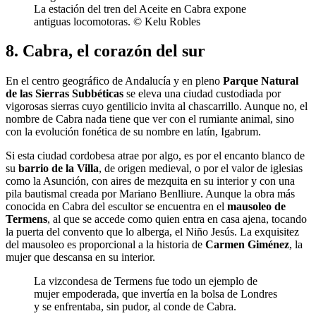
La estación del tren del Aceite en Cabra expone
antiguas locomotoras. © Kelu Robles
8. Cabra, el corazón del sur
En el centro geográfico de Andalucía y en pleno
Parque Natural
de las Sierras Subbéticas
se eleva una ciudad custodiada por
vigorosas sierras cuyo gentilicio invita al chascarrillo. Aunque no, el
nombre de Cabra nada tiene que ver con el rumiante animal, sino
con la evolución fonética de su nombre en latín, Igabrum.
Si esta ciudad cordobesa atrae por algo, es por el encanto blanco de
su
barrio de la Villa
, de origen medieval, o por el valor de iglesias
como la Asunción, con aires de mezquita en su interior y con una
pila bautismal creada por Mariano Benlliure. Aunque la obra más
conocida en Cabra del escultor se encuentra en el
mausoleo de
Termens
, al que se accede como quien entra en casa ajena, tocando
la puerta del convento que lo alberga, el Niño Jesús. La exquisitez
del mausoleo es proporcional a la historia de
Carmen Giménez
, la
mujer que descansa en su interior.
La vizcondesa de Termens fue todo un ejemplo de
mujer empoderada, que invertía en la bolsa de Londres
y se enfrentaba, sin pudor, al conde de Cabra.