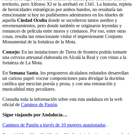
territorio, pero Alfonso XI se la arrebató en 1341. La historia, repleta
de heroicidades estratégicas por ambos bandos, no resultaría tan
emocionante si hoy no pudiésemos adentrarnos en los túneles de
aquella
Ciudad Oculta
donde se sucedieron tantos asedios y
envenenamientos, pero donde también se originaron leyendas y
romances de película entre moros y cristianos. Por eso, entre otras
cosas, resulta tan emocionante visitar el impresionante Conjunto
Monumental de la fortaleza de la Mota.
Consejo:
En las instalaciones de Tierra de frontera podrás tomarte
una cerveza artesanal elaborada en Alcalá la Real y con vistas a la
fortaleza de La Mota.
En
Semana Santa
, los pregoneros alcalaínos enlutados desarrollan
un curioso papel: vocear composiciones para divulgar la doctrina
católica que mezclan poesía y prosa, y con una entonación y
musicalidad muy peculiares.
Consulta toda la información sobre esta ruta andaluza en la web
oficial de
Caminos de Pasión
.
Sigue viajando por Andalucía…
Caminos de Pasión a través de 10 mujeres apasionadas
.