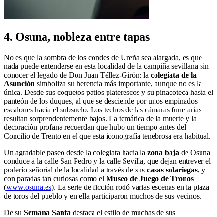
4. Osuna, nobleza entre tapas
No es que la sombra de los condes de Ureña sea alargada, es que
nada puede entenderse en esta localidad de la campiña sevillana sin
conocer el legado de Don Juan Téllez-Girón: la
colegiata de la
Asunción
simboliza su herencia más importante, aunque no es la
única. Desde sus coquetos patios platerescos y su pinacoteca hasta el
panteón de los duques, al que se desciende por unos empinados
escalones hacia el subsuelo. Los techos de las cámaras funerarias
resultan sorprendentemente bajos. La temática de la muerte y la
decoración profana recuerdan que hubo un tiempo antes del
Concilio de Trento en el que esta iconografía tenebrosa era habitual.
Un agradable paseo desde la colegiata hacia la
zona baja
de Osuna
conduce a la calle San Pedro y la calle Sevilla, que dejan entrever el
poderío señorial de la localidad a través de sus
casas solariegas
, y
con paradas tan curiosas como el
Museo de Juego de Tronos
(
www.osuna.es
). La serie de ficción rodó varias escenas en la plaza
de toros del pueblo y en ella participaron muchos de sus vecinos.
De su
Semana Santa
destaca el estilo de muchas de sus