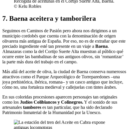
Recogida de aceitunas en el Cortijo Suerte Alta, Baena.
© Kelu Robles
7. Baena aceitera y tamborilera
Seguimos en Caminos de Pasión pero ahora nos dirigimos a un
municipio cordobés que cuenta con la denominación de origen
olivarera más antigua de España. Por eso, no es de extrañar que este
preciado ingrediente esté tan presente en un viaje a
Baena
.
Almazaras como la del Cortijo Suerte Alta muestran al público qué
ocurre entre las bambalinas de sus antiguos olivos, sin ‘romantizar’
la parte más dura del trabajo en el campo.
Más allá del aceite de oliva, la ciudad de Baena conserva numerosos
atractivos como el Parque Arqueológico de Torreparedones –una
joya prehistórica, ibérica, romana– y un casco antiguo que incluye,
cómo no, una fortaleza medieval y callejuelas con tintes árabes.
En sus coloridas procesiones aparecen personajes tan originales
como los
Judíos Coliblancos y Colinegros.
Y el sonido de sus
artesanales
tambores
es tan particular, que ha sido declarado
Patrimonio Inmaterial de la Humanidad por la Unesco.