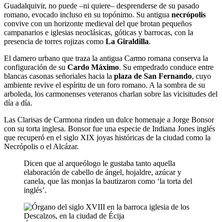
Guadalquivir, no puede –ni quiere– desprenderse de su pasado
romano, evocado incluso en su topónimo. Su antigua
necrópolis
convive con un horizonte medieval del que brotan pequeños
campanarios e iglesias neoclásicas, góticas y barrocas, con la
presencia de torres rojizas como
La Giraldilla
.
El damero urbano que traza la antigua Carmo romana conserva la
configuración de su
Cardo Máximo
. Su empedrado conduce entre
blancas casonas señoriales hacia la
plaza de San Fernando
, cuyo
ambiente revive el espíritu de un foro romano. A la sombra de su
arboleda, los carmonenses veteranos charlan sobre las vicisitudes del
día a día.
Las Clarisas de Carmona rinden un dulce homenaje a Jorge Bonsor
con su torta inglesa. Bonsor fue una especie de Indiana Jones inglés
que recuperó en el siglo XIX joyas históricas de la ciudad como la
Necrópolis o el Alcázar.
Dicen que al arqueólogo le gustaba tanto aquella
elaboración de cabello de ángel, hojaldre, azúcar y
canela, que las monjas la bautizaron como ‘la torta del
inglés’.