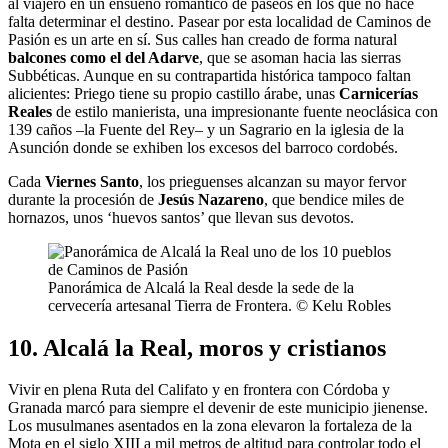
al viajero en un ensueño romántico de paseos en los que no hace
falta determinar el destino. Pasear por esta localidad de Caminos de
Pasión es un arte en sí. Sus calles han creado de forma natural
balcones como el del Adarve
, que se asoman hacia las sierras
Subbéticas. Aunque en su contrapartida histórica tampoco faltan
alicientes: Priego tiene su propio castillo árabe, unas
Carnicerías
Reales
de estilo manierista, una impresionante fuente neoclásica con
139 caños –la Fuente del Rey– y un Sagrario en la iglesia de la
Asunción donde se exhiben los excesos del barroco cordobés.
Cada
Viernes Santo
, los prieguenses alcanzan su mayor fervor
durante la procesión de
Jesús
Nazareno
, que bendice miles de
hornazos, unos ‘huevos santos’ que llevan sus devotos.
Panorámica de Alcalá la Real desde la sede de la
cervecería artesanal Tierra de Frontera. © Kelu Robles
10. Alcalá la Real, moros y cristianos
Vivir en plena Ruta del Califato y en frontera con Córdoba y
Granada marcó para siempre el devenir de este municipio jienense.
Los musulmanes asentados en la zona elevaron la fortaleza de la
Mota en el siglo XIII a mil metros de altitud para controlar todo el