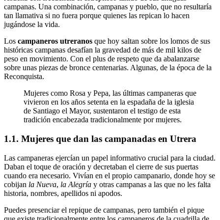
campanas. Una combinación, campanas y pueblo, que no resultaría
tan llamativa si no fuera porque quienes las repican lo hacen
jugándose la vida.
Los
campaneros utreranos
que hoy saltan sobre los lomos de sus
históricas campanas desafían la gravedad de más de mil kilos de
peso en movimiento. Con el plus de respeto que da abalanzarse
sobre unas piezas de bronce centenarias. Algunas, de la época de la
Reconquista.
Mujeres como Rosa y Pepa, las últimas campaneras que
vivieron en los años setenta en la espadaña de la iglesia
de Santiago el Mayor, sustentaron el testigo de esta
tradición encabezada tradicionalmente por mujeres.
1.1. Mujeres que dan las campanadas en Utrera
Las campaneras ejercían un papel informativo crucial para la ciudad.
Daban el toque de oración y decretaban el cierre de sus puertas
cuando era necesario. Vivían en el propio campanario, donde hoy se
cobijan
la Nueva
,
la Alegría
y otras campanas a las que no les falta
historia, nombres, apellidos ni apodos.
Puedes presenciar el repique de campanas, pero también el pique
que existe tradicionalmente entre los campaneros de la cuadrilla de