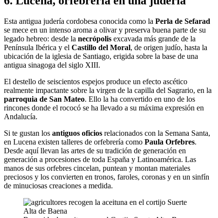
6. Lucena, orfebrería en una judería
Esta antigua judería cordobesa conocida como la
Perla de Sefarad
se mece en un intenso aroma a olivar y preserva buena parte de su
legado hebreo: desde la
necrópolis
excavada más grande de la
Península Ibérica y el
Castillo del Moral
, de origen judío, hasta la
ubicación de la iglesia de Santiago, erigida sobre la base de una
antigua sinagoga del siglo XIII.
El destello de seiscientos espejos produce un efecto ascético
realmente impactante sobre la virgen de la capilla del Sagrario, en la
parroquia de San Mateo
. Ello la ha convertido en uno de los
rincones donde el rococó se ha llevado a su máxima expresión en
Andalucía.
Si te gustan los
antiguos oficios
relacionados con la Semana Santa,
en Lucena existen talleres de orfebrería como
Paula Orfebres
.
Desde aquí llevan las artes de su tradición de generación en
generación a procesiones de toda España y Latinoamérica. Las
manos de sus orfebres cincelan, puntean y montan materiales
preciosos y los convierten en tronos, faroles, coronas y en un sinfín
de minuciosas creaciones a medida.