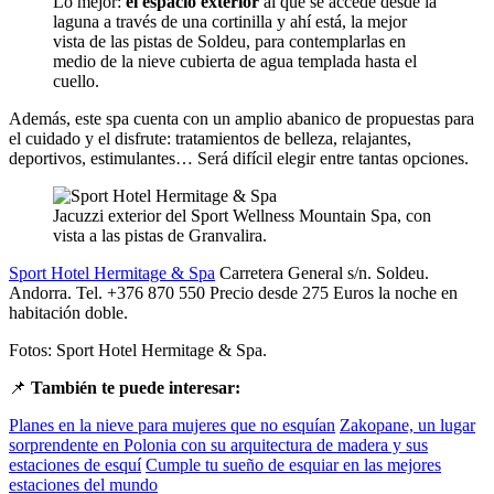
Lo mejor:
el espacio exterior
al que se accede desde la
laguna a través de una cortinilla y ahí está, la mejor
vista de las pistas de Soldeu, para contemplarlas en
medio de la nieve cubierta de agua templada hasta el
cuello.
Además, este spa cuenta con un amplio abanico de propuestas para
el cuidado y el disfrute: tratamientos de belleza, relajantes,
deportivos, estimulantes… Será difícil elegir entre tantas opciones.
Jacuzzi exterior del Sport Wellness Mountain Spa, con
vista a las pistas de Granvalira.
Sport Hotel Hermitage & Spa
Carretera General s/n. Soldeu.
Andorra. Tel. +376 870 550 Precio desde 275 Euros la noche en
habitación doble.
Fotos: Sport Hotel Hermitage & Spa.
📌
También te puede interesar:
Planes en la nieve para mujeres que no esquían
Zakopane, un lugar
sorprendente en Polonia con su arquitectura de madera y sus
estaciones de esquí
Cumple tu sueño de esquiar en las mejores
estaciones del mundo