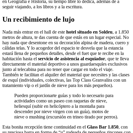
en Geografía e Historia, su tiempo libre lo dedica, además de a
seguir viajando, a los libros y a la escritura.
Un recibimiento de lujo
Nada más entrar en el hall de este
hotel situado en Soldeu
, a 1.850
metros de altura, te das cuenta de que estás en un lugar especial. No
hay nada que desentone en su decoración alpina de madera, cuero y
cálidas telas. Y lo acogedor del espacio te desvela que la estancia
estará llena de pequeños detalles, desde el fuet que te recibe en la
habitación hasta el
servicio de asistencia al esquiador
, que te lleva
directamente el material deportivo a unos guardaesquíes exclusivos
junto al telecabina para no tener que cargar en todo el viaje.
También te facilitan el alquiler del material que necesites y las clases
de esquí (individuales, colectivas, las Top Class Granvalira con un
tratamiento vip o el jardín de nieve para los más pequeños).
Pueden proporcionarte guías y todo lo necesario para
actividades como un paseo con raquetas de nieve,
heliesquí (subir en helicóptero a la montaña para
descender por nieve virgen con un guía), motos de
nieve o mushing (excursión en trineo tirado por perros).
Esta bonita recepción tiene continuidad en el
Glass Bar 1.850
, con
su preciosa barra en forma de “u” rodeada de pequeños rincones con