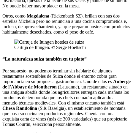
piscifactoría, quesos de la leche de sus vacas y plantas de su huerto.
No puede haber mayor placer en la mesa.
Otros, como
Magdalena
(Rickenbach SZ), brillan con sus dos
estrellas Michelin pero no renuncian a una cocina comprometida e,
incluso, de aprovechamiento, ya que preparan postres con productos
habitualmente desechados, como el poso de café.
Cartuja de Ittingen. © Serge Hoeltschi
“La naturaleza suiza también en tu plato”
Por supuesto, no podemos terminar sin hablarte de algunos
restaurantes sostenibles de Suiza donde el entorno cobra gran
importancia en su propuesta gastronómica. Uno de ellos es
Auberge
de l’Abbaye de Montheron
(Lausanne), un restaurante situado en
una antigua abadía donde los agricultores entregan cada mañana los
productos de temporada que los chefs cocinarán aplicando a
menudo técnicas medievales. Con el mismo encanto también está
Chesa Randolina
(Sils-Baselgia), un establecimiento de montaña
que basa su cocina en productos regionales. Cuenta con una
exquisita carta de vinos (más de 300 variedades) que su propietario,
Tomas Courtin, selecciona personalmente.