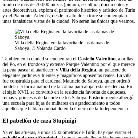
fondo de más de 70.000 piezas (pintura, escultura, documentos y
artes decorativas), explora el patrimonio histórico y artístico de Turín
y del Piamonte. Además, desde lo alto de su torre se contemplan
unas fantásticas vistas de la ciudad. No serán las únicas que veamos.
Villa della Regina era la favorita de las damas de
Saboya. © Yolanda Cardo
También en la ciudad se encuentran el
Castello Valentino
, a orillas
del Po, en el frondoso y extenso Parque Valentino por el que merece
la pena pasear al atardecer; y
Villa della Regina
, un palacete de
elegantes jardines y fuentes y magníficos aposentos reales. La villa
fue construida para el cardenal Mauricio de Saboya, quien ordenó
modelar la forma natural de la colina para alojar esta residencia. En
el siglo XVII, se convirtió en la residencia favorita de duquesas,
reinas y princesas de la corte de los Saboya. Posteriormente albergó
una escuela para hijas de militares en agradecimiento a todos
aquellos que habían combatido en la Guerra de la Independencia.
El pabellón de caza Stupinigi
Ya en las afueras, a unos 15 kilómetros de Turín, hay que visitar el
pabellón de caza Stupinigi
, al que se puede llegar fácilmente con el