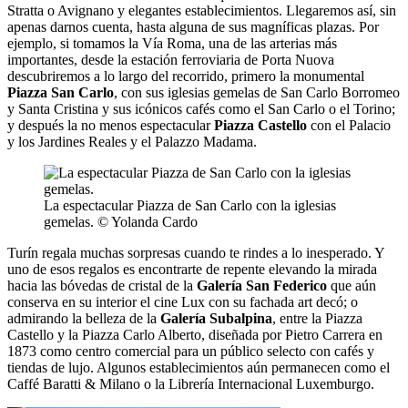
Stratta o Avignano y elegantes establecimientos. Llegaremos así, sin
apenas darnos cuenta, hasta alguna de sus magníficas plazas. Por
ejemplo, si tomamos la Vía Roma, una de las arterias más
importantes, desde la estación ferroviaria de Porta Nuova
descubriremos a lo largo del recorrido, primero la monumental
Piazza San Carlo
, con sus iglesias gemelas de San Carlo Borromeo
y Santa Cristina y sus icónicos cafés como el San Carlo o el Torino;
y después la no menos espectacular
Piazza Castello
con el Palacio
y los Jardines Reales y el Palazzo Madama.
La espectacular Piazza de San Carlo con la iglesias
gemelas. © Yolanda Cardo
Turín regala muchas sorpresas cuando te rindes a lo inesperado. Y
uno de esos regalos es encontrarte de repente elevando la mirada
hacia las bóvedas de cristal de la
Galería San Federico
que aún
conserva en su interior el cine Lux con su fachada art decó; o
admirando la belleza de la
Galería Subalpina
, entre la Piazza
Castello y la Piazza Carlo Alberto, diseñada por Pietro Carrera en
1873 como centro comercial para un público selecto con cafés y
tiendas de lujo. Algunos establecimientos aún permanecen como el
Caffé Baratti & Milano o la Librería Internacional Luxemburgo.