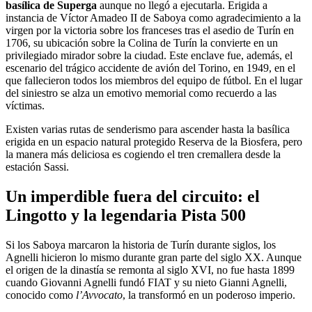
basílica de Superga
aunque no llegó a ejecutarla. Erigida a
instancia de Víctor Amadeo II de Saboya como agradecimiento a la
virgen por la victoria sobre los franceses tras el asedio de Turín en
1706, su ubicación sobre la Colina de Turín la convierte en un
privilegiado mirador sobre la ciudad. Este enclave fue, además, el
escenario del trágico accidente de avión del Torino, en 1949, en el
que fallecieron todos los miembros del equipo de fútbol. En el lugar
del siniestro se alza un emotivo memorial como recuerdo a las
víctimas.
Existen varias rutas de senderismo para ascender hasta la basílica
erigida en un espacio natural protegido Reserva de la Biosfera, pero
la manera más deliciosa es cogiendo el tren cremallera desde la
estación Sassi.
Un imperdible fuera del circuito: el
Lingotto y la legendaria Pista 500
Si los Saboya marcaron la historia de Turín durante siglos, los
Agnelli hicieron lo mismo durante gran parte del siglo XX. Aunque
el origen de la dinastía se remonta al siglo XVI, no fue hasta 1899
cuando Giovanni Agnelli fundó FIAT y su nieto Gianni Agnelli,
conocido como
l’Avvocato
, la transformó en un poderoso imperio.