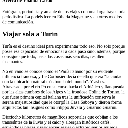
Acerca de Yolanda Cardo
Fotógrafa, periodista y amante de los viajes con una larga trayectoria
periodística. La podéis leer en Etheria Magazine y en otros medios
de comunicación.
Viajar sola a Turín
Turín es el destino ideal para experimentar todo eso. No solo porque
posea esa capacidad de emocionar a cada paso sino, además, porque
consigue que todo, hasta las cosas más sencillas, resulten
fascinantes.
No en vano se conoce como el ‘París italiano’ por su evidente
influencia francesa, y Le Corbusier decía de ella que era “la ciudad
con la ubicación natural más bonita del mundo”. Y así es.
Atravesada por el río Po en su curso hacia el Adriático y flanqueada
por las altas cumbres de los Alpes y la frondosa Colina de Torino, la
que fuera primera capital italiana tras la unificación conserva la
serena majestuosidad que le otorgó la Casa Saboya y dieron forma
arquitectos tan insignes como Filippo Juvara y Guarino Guarini.
Dieciocho kilómetros de magníficos soportales que cobijan a los
transeúntes de la lluvia y el calor y albergan históricos cafés;
espléndidas plazas y residencias reales o extraordinarios museos