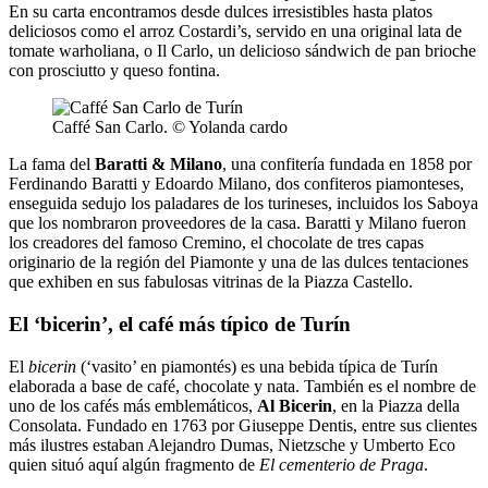
En su carta encontramos desde dulces irresistibles hasta platos
deliciosos como el arroz Costardi’s, servido en una original lata de
tomate warholiana, o Il Carlo, un delicioso sándwich de pan brioche
con prosciutto y queso fontina.
Caffé San Carlo. © Yolanda cardo
La fama del
Baratti & Milano
, una confitería fundada en 1858 por
Ferdinando Baratti y Edoardo Milano, dos confiteros piamonteses,
enseguida sedujo los paladares de los turineses, incluidos los Saboya
que los nombraron proveedores de la casa. Baratti y Milano fueron
los creadores del famoso Cremino, el chocolate de tres capas
originario de la región del Piamonte y una de las dulces tentaciones
que exhiben en sus fabulosas vitrinas de la Piazza Castello.
El ‘bicerin’, el café más típico de Turín
El
bicerin
(‘vasito’ en piamontés) es una bebida típica de Turín
elaborada a base de café, chocolate y nata. También es el nombre de
uno de los cafés más emblemáticos,
Al Bicerin
, en la Piazza della
Consolata. Fundado en 1763 por Giuseppe Dentis, entre sus clientes
más ilustres estaban Alejandro Dumas, Nietzsche y Umberto Eco
quien situó aquí algún fragmento de
El cementerio de Praga
.