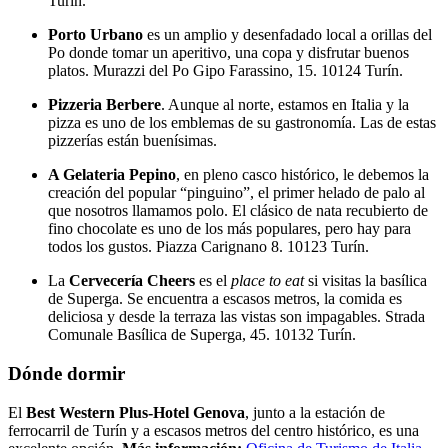
Turín.
Porto Urbano
es un amplio y desenfadado local a orillas del
Po donde tomar un aperitivo, una copa y disfrutar buenos
platos. Murazzi del Po Gipo Farassino, 15. 10124 Turín.
Pizzeria Berbere
. Aunque al norte, estamos en Italia y la
pizza es uno de los emblemas de su gastronomía. Las de estas
pizzerías están buenísimas.
A Gelateria Pepino
, en pleno casco histórico, le debemos la
creación del popular “pinguino”, el primer helado de palo al
que nosotros llamamos polo. El clásico de nata recubierto de
fino chocolate es uno de los más populares, pero hay para
todos los gustos. Piazza Carignano 8. 10123 Turín.
La
Cervecería Cheers
es el
place to eat
si visitas la basílica
de Superga. Se encuentra a escasos metros, la comida es
deliciosa y desde la terraza las vistas son impagables. Strada
Comunale Basílica de Superga, 45. 10132 Turín.
Dónde dormir
El
Best Western Plus-Hotel Genova
, junto a la estación de
ferrocarril de Turín y a escasos metros del centro histórico, es una