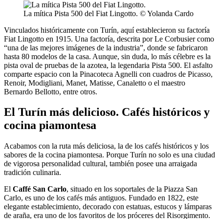
La mítica Pista 500 del Fiat Lingotto. © Yolanda Cardo
Vinculados históricamente con Turín, aquí establecieron su factoría
Fiat Lingotto en 1915. Una factoría, descrita por Le Corbusier como
“una de las mejores imágenes de la industria”, donde se fabricaron
hasta 80 modelos de la casa. Aunque, sin duda, lo más célebre es la
pista oval de pruebas de la azotea, la legendaria Pista 500. El asfalto
comparte espacio con la Pinacoteca Agnelli con cuadros de Picasso,
Renoir, Modigliani, Manet, Matisse, Canaletto o el maestro
Bernardo Bellotto, entre otros.
El Turín más delicioso. Cafés históricos y
cocina piamontesa
Acabamos con la ruta más deliciosa, la de los cafés históricos y los
sabores de la cocina piamontesa. Porque Turín no solo es una ciudad
de vigorosa personalidad cultural, también posee una arraigada
tradición culinaria.
El
Caffé San Carlo
, situado en los soportales de la Piazza San
Carlo, es uno de los cafés más antiguos. Fundado en 1822, este
elegante establecimiento, decorado con estatuas, estucos y lámparas
de araña, era uno de los favoritos de los próceres del Risorgimento.