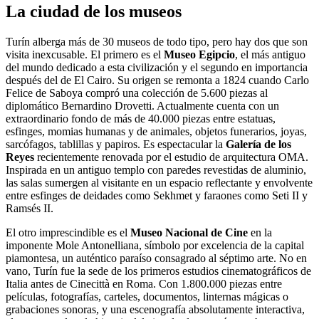
La ciudad de los museos
Turín alberga más de 30 museos de todo tipo, pero hay dos que son
visita inexcusable. El primero es el
Museo Egipcio
, el más antiguo
del mundo dedicado a esta civilización y el segundo en importancia
después del de El Cairo. Su origen se remonta a 1824 cuando Carlo
Felice de Saboya compró una colección de 5.600 piezas al
diplomático Bernardino Drovetti. Actualmente cuenta con un
extraordinario fondo de más de 40.000 piezas entre estatuas,
esfinges, momias humanas y de animales, objetos funerarios, joyas,
sarcófagos, tablillas y papiros. Es espectacular la
Galería de los
Reyes
recientemente renovada por el estudio de arquitectura OMA.
Inspirada en un antiguo templo con paredes revestidas de aluminio,
las salas sumergen al visitante en un espacio reflectante y envolvente
entre esfinges de deidades como Sekhmet y faraones como Seti II y
Ramsés II.
El otro imprescindible es el
Museo Nacional de Cine
en la
imponente Mole Antonelliana, símbolo por excelencia de la capital
piamontesa, un auténtico paraíso consagrado al séptimo arte. No en
vano, Turín fue la sede de los primeros estudios cinematográficos de
Italia antes de Cinecittà en Roma. Con 1.800.000 piezas entre
películas, fotografías, carteles, documentos, linternas mágicas o
grabaciones sonoras, y una escenografía absolutamente interactiva,