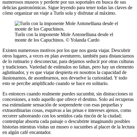
numerosos museos y perderte por sus soportales en busca de sus
delicias gastronómicas. Sigue leyendo para tener todas las claves de
cómo organizar un viaje a Turín sola y disfrutar al máximo.
Turín con la imponente Mole Antonelliana desde el
monte de los Capuchinos. © Yolanda Cardo
Existen numerosos motivos por los que nos gusta viajar. Descubrir
otros lugares, a veces en plan aventurero, también para distanciarnos
de lo rutinario y desconectar, para dejarnos seducir por otras culturas
y tradiciones. Variedad de estímulos no faltan, pero hay un elemento
aglutinador, y es que viajar despierta en nosotros la capacidad de
ilusionarnos, de asombrarnos, nos devuelve la curiosidad. Y todo
esto se percibe amplificado cuando se hace en solitario.
Es entonces cuando realmente puedes sucumbir, sin distracciones ni
concesiones, a todo aquello que ofrece el destino. Solo así recuperas
esa estimulante sensación de sorprenderte con esas pequeñas y
extraordinarias cosas, esquivas a las prisas e intereses ajenos, como
recorrer saboreando con los sentidos cada rincón de la ciudad;
contemplar absorta cada paisaje o descubrirte imaginando posibles
historias mientras visitas un museo o sucumbes al placer de la lectura
en algún café encantador.