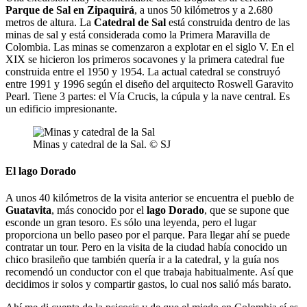
Parque de Sal en Zipaquirá
, a unos 50 kilómetros y a 2.680
metros de altura. La
Catedral de Sal
está construida dentro de las
minas de sal y está considerada como la Primera Maravilla de
Colombia. Las minas se comenzaron a explotar en el siglo V. En el
XIX se hicieron los primeros socavones y la primera catedral fue
construida entre el 1950 y 1954. La actual catedral se construyó
entre 1991 y 1996 según el diseño del arquitecto Roswell Garavito
Pearl. Tiene 3 partes: el Vía Crucis, la cúpula y la nave central. Es
un edificio impresionante.
Minas y catedral de la Sal. © SJ
El lago Dorado
A unos 40 kilómetros de la visita anterior se encuentra el pueblo de
Guatavita
, más conocido por el
lago Dorado
, que se supone que
esconde un gran tesoro. Es sólo una leyenda, pero el lugar
proporciona un bello paseo por el parque. Para llegar ahí se puede
contratar un tour. Pero en la visita de la ciudad había conocido un
chico brasileño que también quería ir a la catedral, y la guía nos
recomendó un conductor con el que trabaja habitualmente. Así que
decidimos ir solos y compartir gastos, lo cual nos salió más barato.