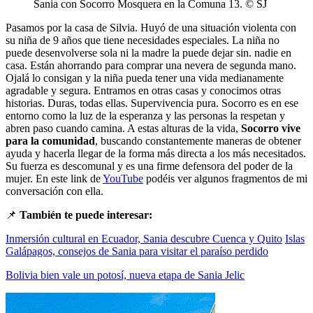
Sania con Socorro Mosquera en la Comuna 13. © SJ
Pasamos por la casa de Silvia. Huyó de una situación violenta con
su niña de 9 años que tiene necesidades especiales. La niña no
puede desenvolverse sola ni la madre la puede dejar sin. nadie en
casa. Están ahorrando para comprar una nevera de segunda mano.
Ojalá lo consigan y la niña pueda tener una vida medianamente
agradable y segura. Entramos en otras casas y conocimos otras
historias. Duras, todas ellas. Supervivencia pura. Socorro es en ese
entorno como la luz de la esperanza y las personas la respetan y
abren paso cuando camina. A estas alturas de la vida,
Socorro vive
para la comunidad
, buscando constantemente maneras de obtener
ayuda y hacerla llegar de la forma más directa a los más necesitados.
Su fuerza es descomunal y es una firme defensora del poder de la
mujer. En este link de
YouTube
podéis ver algunos fragmentos de mi
conversación con ella.
📌
También te puede interesar:
Inmersión cultural en Ecuador, Sania descubre Cuenca y Quito
Islas
Galápagos, consejos de Sania para visitar el paraíso perdido
Bolivia bien vale un potosí, nueva etapa de Sania Jelic