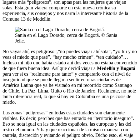
lugares más “peligrosos”, son aptas para las mujeres que viajan
solas. Esta gran viajera comparte en esta nueva crónica su
experiencia, sus consejos y nos narra la interesante historia de la
Comuna 13 de Medellín.
Sania en el Lago Dorado, cerca de Bogotá. © Sania
Jelic.
No vayas ahí, es peligroso”,“no puedes viajar ahí sola”, “yo fui y no
veas el miedo que pasé”, “hay mucho crimen”, “ten cuidado”…
Incluso mi hijo que había estado ahí dos veces no estaba convencido
de que fuera buena idea. Así que decidí viajar a
Medellín y Bogotá
para ver si es “realmente para tanto” y compararlo con el nivel de
inseguridad que se puede llegar a sentir en otras ciudades de
América Latina que ya he visitado en mi recorrido como Santiago
de Chile, La Paz, Lima, Quito o Río de Janeiro. Realmente, no noté
tanta diferencia real, lo que sí hay en Colombia es una psicosis de
miedo.
Las zonas “peligrosas” en todas estas ciudades son claramente
visibles. Es decir, percibes que has entrado en “territorio inseguro”.
Eso se nota igual en las ciudades españolas, las europeas y las del
resto del mundo. Y hay que reaccionar de la misma manera: con
cautela, discreción y evitando el peligro obvio. Dicho esto, el viaje