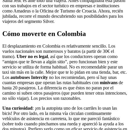
Sania Jelic es ante todo una viajera. Antes compaginaba esta pasión
con sus trabajos en el sector turístico en empresas e instituciones
como Amadeus o la Oficina de Turismo de Croacia. Ahora, recién
jubilada, recorre el mundo descubriendo sus posibilidades para los
viajeros del segmento Silver.
Cómo moverte en Colombia
El desplazamiento en Colombia es relativamente sencillo. Los
vuelos nacionales son numerosos y baratos (a partir de 30€ el
tramo).
Uber no es legal
, así que los conductores operan como
“amigos que te llevan a algún sitio”, pero funcionan bien y este
servicio se utiliza de forma habitual. No es recomendable parar un
taxi sin más en la calle. Mejor que te lo pidan en una tienda, bar, etc.
Los
autobuses Intercity
no los recomiendan, pero sí hay unas
cuantas empresas que operan las rutas habituales con
minivans
de
hasta 20 pasajeros. La diferencia es que éstos no paran por el
camino ni suben otros pasajeros (que pueden tener otras intenciones,
no sólo viajar). Los precios son razonables.
Una curiosidad
: ¡en la autopista uno de los carriles lo usan las
bicis! Por otro lado, en la misma vía circulan continuamente
vehículos de asistencia en carretera, lo que me pareció fantástico
(sobre todo cuando pinchamos una rueda y apareció la ayuda a los
dos minutos). Prefiero verlo como un eficaz servicio de asistencia en