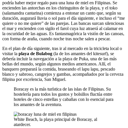
podría haber mejor regalo para una luna de miel en Filipinas. Se
encienden las antorchas en los chiringuitos de la playa, y el toko
(salamandra cantarina) comienza a entonar un canto que, según su
duración, augurará lluvia o sol para el día siguiente, e incluso el “me
quiere o no me quiere” de las parejas. Las bancas surcan silenciosas
el mar y encienden con sigilo el farol cuya luz atraerá al calamar en
la oscuridad de las aguas. Es fantasmagórica la visión de las canoas,
con forma de araña, cuando noche tras noche salen a pescar.
En el plan de día siguiente, tras ir al mercado en la tricicleta local o
visitar la
playa de Bulabog
(la de los amantes del kitesurf), se
debería incluir la navegación a la playa de Puka, una de las más
bellas del mundo, según algunos medios americanos. Allí, el
banquero preparará la comida, braseando el lapu lapu, pescado
blanco y sabroso, cangrejos y gambas, acompañados por la cerveza
filipina por excelencia, San Miguel.
Boracay es la más turística de las islas de Filipinas. Su
hostelería para todos los gustos y bolsillos fluctúa entre
hoteles de cinco estrellas y cabañas con lo esencial para
los amantes de la aventura.
White Beach, la playa principal de Boracay, al
atardecer.