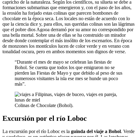
capricho de la naturaleza. Según los científicos, su silueta se debe a
formaciones submarinas que emergieron y, con el paso de los años,
la erosión ha forjado estas colinas que parecen bombones de
chocolate en la época seca. Los locales no están de acuerdo con lo
que la ciencia dice y, para ellos, sus queridas colinas son las lágrimas
que el pobre dios Agooa derramó por su amor no correspondido por
una bella mortal. Sobre una de ellas se ha construido un mirador
desde donde contemplar el más insólito de los escenarios. En época
de monzones los montículos lucen de color verde y en verano con
tonalidad oscura, pero en ambos momentos son dignos de verse.
“Durante el mes de mayo se celebran las fiestas de
Bohol. Se cuenta que todos los que emigraron no se
pierden las Fiestas de Mayo y que debido al peso de sus
numerosos visitantes la isla ese mes se hunde un poco
más”.
Colinas de Chocolate (Bohol).
Excursión por el río Loboc
La excursión por el río Loboc es la
guinda del viaje a Bohol
. Verde
y caudaloso, es un auténtico placer navegar por él. Las lanchonas