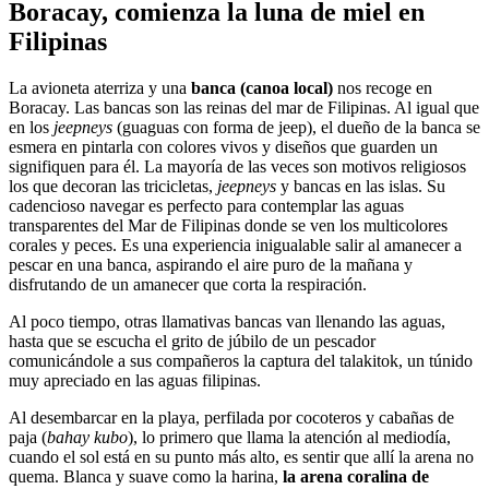
Boracay, comienza la luna de miel en
Filipinas
La avioneta aterriza y una
banca (canoa local)
nos recoge en
Boracay. Las bancas son las reinas del mar de Filipinas. Al igual que
en los
jeepneys
(guaguas con forma de jeep), el dueño de la banca se
esmera en pintarla con colores vivos y diseños que guarden un
signifiquen para él. La mayoría de las veces son motivos religiosos
los que decoran las tricicletas,
jeepneys
y bancas en las islas. Su
cadencioso navegar es perfecto para contemplar las aguas
transparentes del Mar de Filipinas donde se ven los multicolores
corales y peces. Es una experiencia inigualable salir al amanecer a
pescar en una banca, aspirando el aire puro de la mañana y
disfrutando de un amanecer que corta la respiración.
Al poco tiempo, otras llamativas bancas van llenando las aguas,
hasta que se escucha el grito de júbilo de un pescador
comunicándole a sus compañeros la captura del talakitok, un túnido
muy apreciado en las aguas filipinas.
Al desembarcar en la playa, perfilada por cocoteros y cabañas de
paja (
bahay kubo
), lo primero que llama la atención al mediodía,
cuando el sol está en su punto más alto, es sentir que allí la arena no
quema. Blanca y suave como la harina,
la arena coralina de