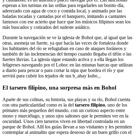
esperan a los turistas en las orillas para regarlarles un bonito día,
aderezado con agua de coco y comida local, y animado por las
baladas tocadas y cantadas por el banquero, imitando a cantantes
famosos con ese acierto que hace que los músicos filipinos sean los
más buscados y cotizados del sudeste asiático.
Durante la navegación se ve la iglesia de Bohol que, al igual que las
otras, asemeja un fuerte, ya que hacía las veces de fortaleza donde
los habitantes del río se refugiaban en caso de ataques foráneos y
también de las inclemencias del tiempo cuando llegaba el tifón o las
fuertes lluvias. La iglesia sigue estando activa y a ella llegan los
feligreses navegando por el Loboc en las mismas barcas que utilizan
a diario para pescar o para cortar la nipa que bordea el río y que
servirá para cubrir los tejados de sus b_ahay kubo_.
El tarsero filipino, una sorpresa más en Bohol
Aparte de sus colinas, su historia, sus playas y su río, Bohol cuenta
con otra particularidad como es la del
tarsero filipino
, uno de los
primates más pequeños del mundo, con un curioso aspecto entre
mono y murciélago, y unos ojos saltones que le permiten ver en la
oscuridad. Unos cien tarseros viven en libertad controlada en un
parque de Bohol. Allí los guías llevan a sus visitantes y les permiten
contemplar al animalito que espera deseoso de un buen grillo con el