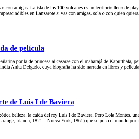
o con amigas. La isla de los 100 volcanes es un territorio lleno de play
imprescindibles en Lanzarote si vas con amigas, sola o con quien quiera
da de película
arina por la de princesa al casarse con el maharajá de Kapurthala, pero,
dia Anita Delgado, cuya biografía ha sido narrada en libros y película
rte de Luis I de Baviera
ótica belleza, la caída del rey Luis I de Baviera. Pero Lola Montes, u
Grange, Irlanda, 1821 – Nueva York, 1861) que se puso el mundo por mo